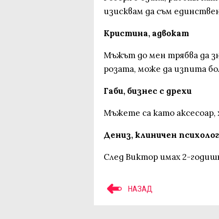
изисквам да съм единстве
Кристина, адвокат
Мъжът до мен трябва да зн
розата, може да изпита бо
Габи, бизнес с дрехи
Мъжете са като аксесоар, х
Дениз, клиничен психолог
След Виктор имах 2-годишн
НАЗАД