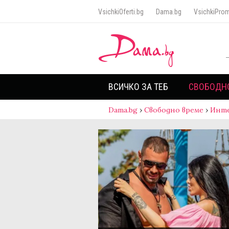
VsichkiOferti.bg
Dama.bg
VsichkiProm
ВСИЧКО ЗА ТЕБ
СВОБОДН
Dama.bg
›
Свободно време
›
Инт