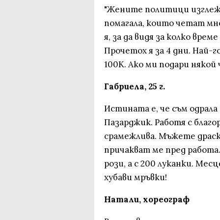
"Жените политици изглеж
помагала, които четат мн
я, за да видя за колко врем
Прочетох я за 4 дни. Най-г
100К. Ако ми подари някой 
Габриела, 25 г.
Истината е, че съм одрала 
Пазарджик. Работя с благо
срамежлива. Мъжете драска
причакват ме пред работа.
рози, а с 200 луканки. Мес
хубави мръвки!
Натали, хореограф