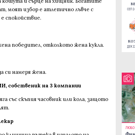
на кошута и сърце на хищник. Богатите
В
т, моят избор е атлетично лъвче с
СЕП 24
 е спокойствие.
КО
ена победител, отколкото жена кукла.
ДЕК 22
а си намеря жена.
И, собственик на 3 компании
 ляга със скъпия часовник или кола, защото
лят.
лекар
ЛЮБО
Фин
то клинична пътека в началото на