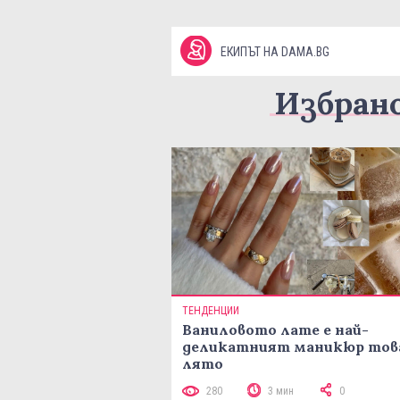
ЕКИПЪТ НА DAMA.BG
Избран
ТЕНДЕНЦИИ
Ваниловото лате е най-
деликатният маникюр тов
лято
280
3 мин
0