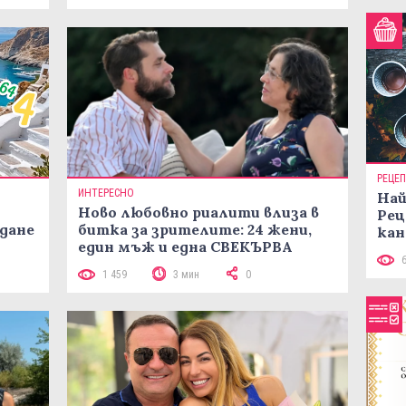
РЕЦЕ
ИНТЕРЕСНО
Най
Ново любовно риалити влиза в
Рец
жданe
битка за зрителите: 24 жени,
кан
един мъж и една СВЕКЪРВА
1 459
3 мин
0