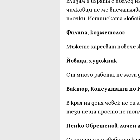
Влизам в играта с поглед 
чичковци не ме впечатлява
плочки. Истинската любов
Филипа, козметолог
Мъжете харесват повече ж
Йовица, художник
От много работа, не мога д
Виктор, Консултант по И
В края на деня човек не си
тези неща просто не топ
Пенко Обретенов, личен 
Сърцето ми е свободно ка