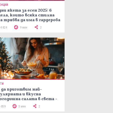
ЕНЦИИ
ни якета за есен 2025: 6
ела, които всяка стилна
а трябва да има в гардероба
14 824
9 мин
2
ПТИ
 да приготвим най-
улярната и вкусна
огодишна салата в света -
епта Мимоза
6 859
3 мин
2