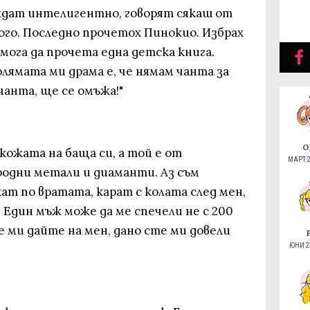
дат интелигентно, говорят сякаш от
ого. Последно прочетох Пинокио. Избрах
е мога да прочета една детска книга.
олямата ми драма е, че нямам чанта за
чанта, ще се омъжа!"
О
кожата на баща си, а той е от
МАРТ 2
родни метали и диаманти. Аз съм
т по вратата, карат с колата след мен,
 Един мъж може да ме спечели не с 200
це ми дайте на мен, дано сте ми довели
ЮНИ 22