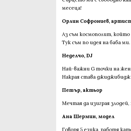
месеца!
Орлин Софрониев, артис
Аз съм космополит, който
Тук съм по идея на баба ми.
Неделчо, DJ
Най-важни G точки на жен
Накрая става джиджибидж
Петър, актьор
Мечтая да изиграя злодей, 
Ана Шермин, модел
Говоря 5 езика, работя кат