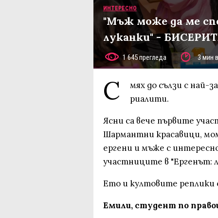
ИНТЕРЕСНО
"Мъж може да ме спеч
луканки" - БИСЕРИТЕ
1 645 прегледа
3 мин 
С
мях до сълзи с най
риалити.
Ясни са вече първите участ
Шармантни красавици, мом
ергени и мъже с интересно
участниците в "Ергенът: лю
Ето и култовите реплики 
Емили, студент по прав