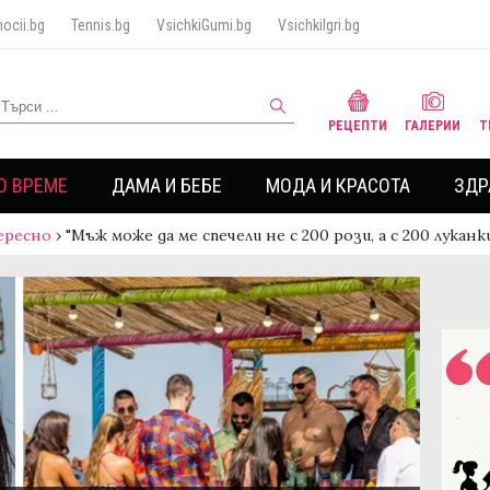
ocii.bg
Tennis.bg
VsichkiGumi.bg
VsichkiIgri.bg
РЕЦЕПТИ
ГАЛЕРИИ
Т
О ВРЕМЕ
ДАМА И БЕБЕ
МОДА И КРАСОТА
ЗДР
ересно
›
"Мъж може да ме спечели не с 200 рози, а с 200 лука