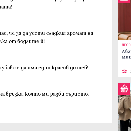
ната!
ае, че за да усети сладкия аромат на
лка от бодлите й!
ЛЮБО
Авг
мин
убаво е да има един красив до теб!
а връзка, която ми разби сърцето.