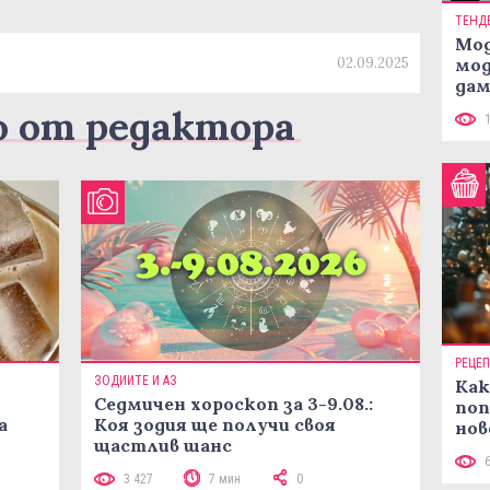
ТЕНД
Мод
02.09.2025
мод
дам
си
о от редактора
РЕЦЕ
ЗОДИИТЕ И АЗ
Как
Седмичен хороскоп за 3-9.08.:
поп
а
Коя зодия ще получи своя
нов
щастлив шанс
рец
3 427
7 мин
0