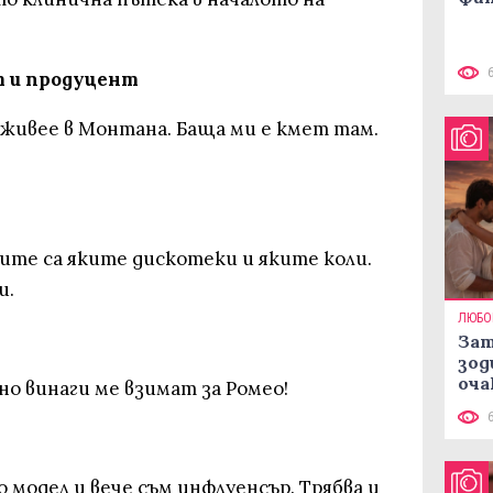
т и продуцент
 живее в Монтана. Баща ми е кмет там.
ите са яките дискотеки и яките коли.
и.
ЛЮБО
Зат
зод
оча
но винаги ме взимат за Ромео!
о модел и вече съм инфлуенсър. Трябва и