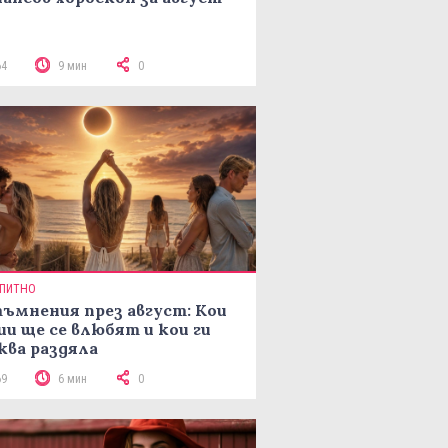
64
9 мин
0
ПИТНО
ъмнения през август: Кои
ии ще се влюбят и кои ги
ква раздяла
69
6 мин
0