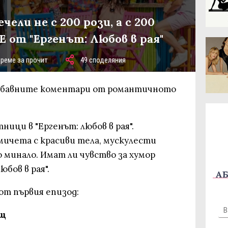
ели не с 200 рози, а с 200
 от "Ергенът: Любов в рая"
време за прочит
49 споделяния
-забавните коментари от романтичното
ници в "Ергенът: любов в рая".
ичета с красиви тела, мускулести
 минало. Имат ли чувство за хумор
бов в рая".
АБ
от първия епизод:
ощ