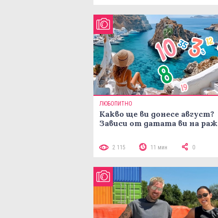
ЛЮБОПИТНО
Какво ще ви донесе август?
Зависи от датата ви на ра
2 115
11 мин
0