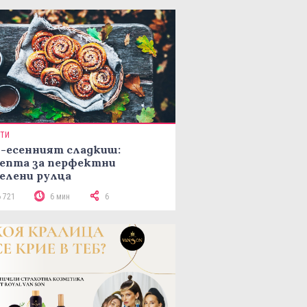
ПТИ
-есенният сладкиш:
епта за перфектни
елени рулца
6 721
6 мин
6