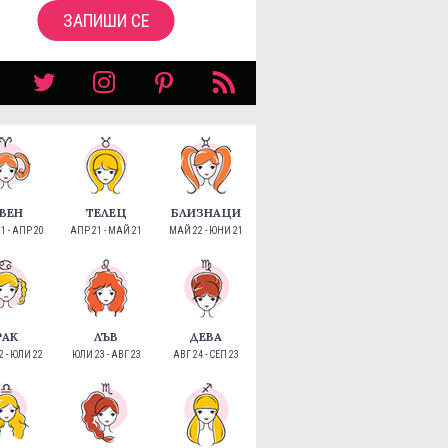
ЗАПИШИ СЕ
ВЕН
ТЕЛЕЦ
БЛИЗНАЦИ
1 - АПР 20
АПР 21 - МАЙ 21
МАЙ 22 - ЮНИ 21
РАК
ЛЪВ
ДЕВА
 - ЮЛИ 22
ЮЛИ 23 - АВГ 23
АВГ 24 - СЕП 23