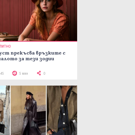
ПИТНО
уст прекъсва връзките с
алото за тези зодии
645
5 мин
0