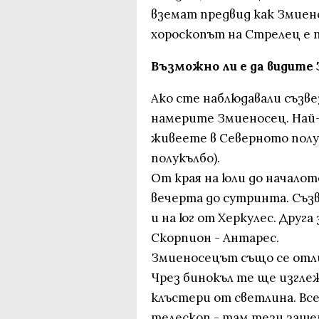
вземат предвид как Змиен
хороскопът на Стрелец е 
Възможно ли е да видите
Ако сте наблюдавали съзве
намерите Змиеносец. Най-
живеете в Северното полу
полукълбо).
От края на юли до началот
вечерта до сутринта. Съз
и на юг от Херкулес. Друг
Скорпион - Антарес.
Змиеносецът също се отли
Чрез бинокъл те ще изгле
клъстери от светлина. Все
телескоп - там тези заш