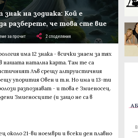
знак на зодиака: Кой е
а разберете, че това сте вие
еме за прочит
2 споделяния
логия има 12 знака - всички знаем за тях
в нашата натална карта. Там те са
оистичният Лъв срещу алтруистичния
ещу упорития Овен и т.н. Но има и 13-ти
ролози разпознават - и това е Змиеносец.
родени Змиеносците (и защо не са в
АБ
ц около 21-ви ноември и всеки ден плавно