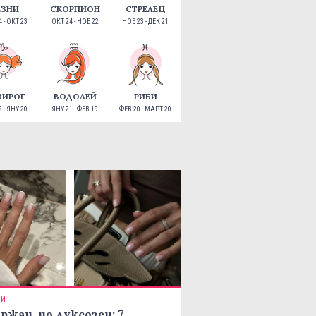
ЕЗНИ
СКОРПИОН
СТРЕЛЕЦ
 - ОКТ 23
ОКТ 24 - НОЕ 22
НОЕ 23 - ДЕК 21
ЗИРОГ
ВОДОЛЕЙ
РИБИ
 - ЯНУ 20
ЯНУ 21 - ФЕВ 19
ФЕВ 20 - МАРТ 20
ТИ
ржан, но луксозен: 7