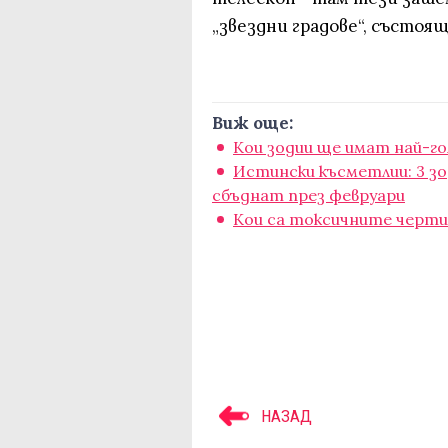
„звездни градове“, състоящ
Виж още:
Кои зодии ще имат най-г
Истински късметлии: 3 з
сбъднат през февруари
Кои са токсичните черти
НАЗАД