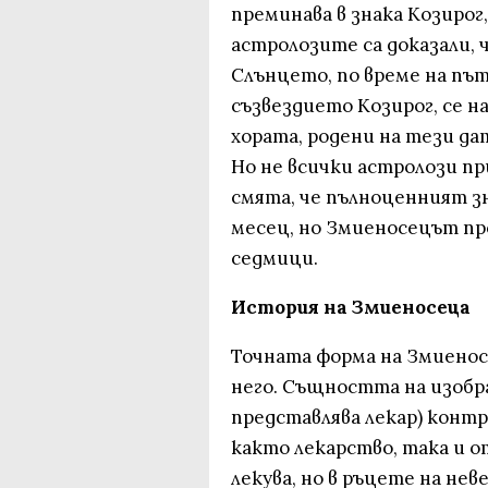
преминава в знака Козирог,
астролозите са доказали, 
Слънцето, по време на пъ
съзвездието Козирог, се н
хората, родени на тези да
Но не всички астролози пр
смята, че пълноценният зн
месец, но Змиеносецът пр
седмици.
История на Змиеносеца
Точната форма на Змиеносе
него. Същността на изобр
представлява лекар) контр
както лекарство, така и о
лекува, но в ръцете на не