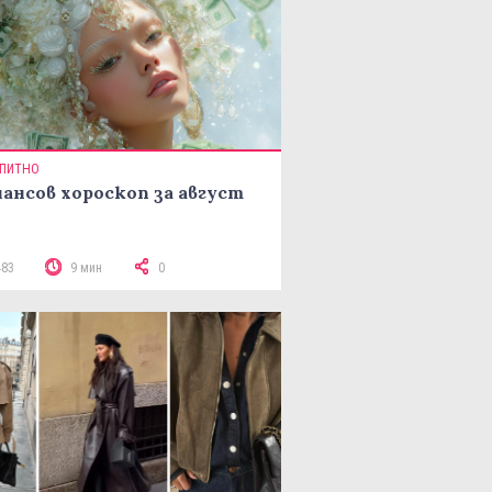
ПИТНО
ансов хороскоп за август
483
9 мин
0