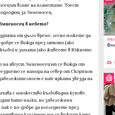
осецът влияе на планетите. Тоест
подходящ за Змиеносец.
 Змиеносец в небето?
здията от дълго време, лесно можете да
ЛЮБО
добре се вижда през лятото (ако
Фин
кълбо) и зимата (ако живеете в Южното
о на август Змиеносецът се вижда от
вездието се намира на север от Скорпион
а забележителност е най-ярката звезда на
чава с множество кълбовидни купове.
ждат като малки, но забележими
 пак е по-добре да погледнете през
еметяващи клъстери ще се виждат като