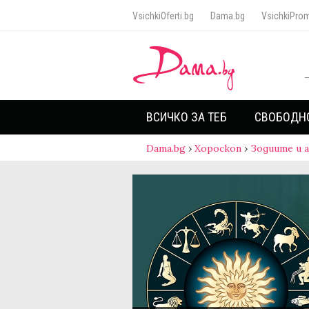
VsichkiOferti.bg
Dama.bg
VsichkiProm
ВСИЧКО ЗА ТЕБ
СВОБОДН
Dama.bg
›
Хороскоп
›
Зодиите и 