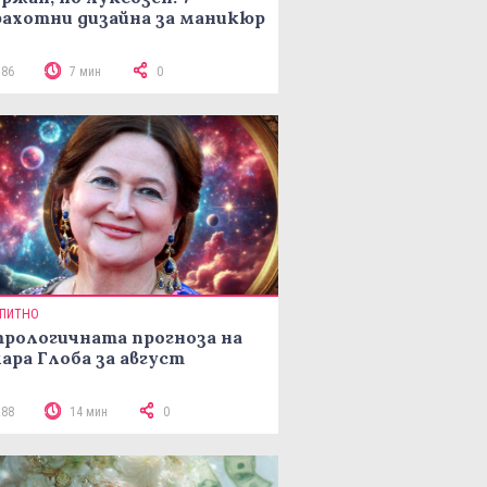
ахотни дизайна за маникюр
186
7 мин
0
ПИТНО
рологичната прогноза на
ара Глоба за август
288
14 мин
0