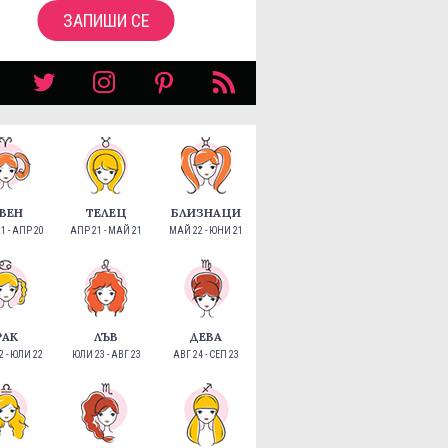
ЗАПИШИ СЕ
ВЕН
ТЕЛЕЦ
БЛИЗНАЦИ
1 - АПР 20
АПР 21 - МАЙ 21
МАЙ 22 - ЮНИ 21
РАК
ЛЪВ
ДЕВА
 - ЮЛИ 22
ЮЛИ 23 - АВГ 23
АВГ 24 - СЕП 23