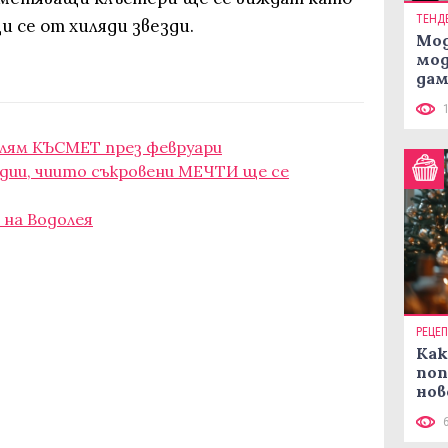
ТЕНД
и се от хиляди звезди.
Мод
мод
дам
си
олям КЪСМЕТ през февруари
одии, чиито съкровени МЕЧТИ ще се
 на Водолея
РЕЦЕ
Как
поп
нов
рец