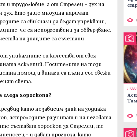
т и трудолюбие, а от Стрелец - дух на
стр
дух. Ето защо мнозина наричат ​​
розите са свикнали да бъдат упреквани,
елците, че са неподготвени за обвързване.
ачества на знаците са съчетани
 от уникалните си качества от своя
цината Асклепий. Носителите на този
ристна помощ и винаги са пълни със свежи
менят света.
ЛЮБО
 гледа хороскопа?
Аст
Там
редвид като независим знак на зодиака -
коп, астролозите разчитат и на неговата
ите съставят хороскоп за Стрелец, те
миеносец - и дават прогноза, като