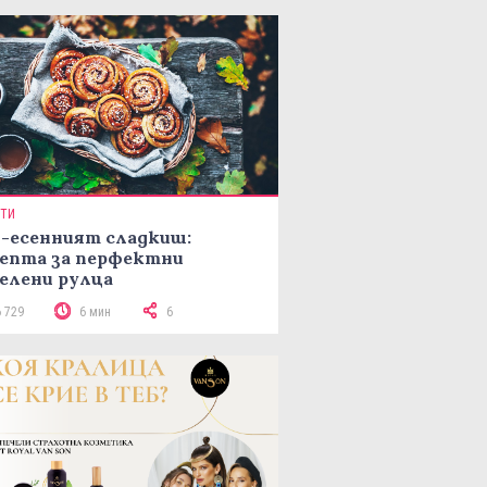
ПТИ
-есенният сладкиш:
епта за перфектни
елени рулца
6 729
6 мин
6