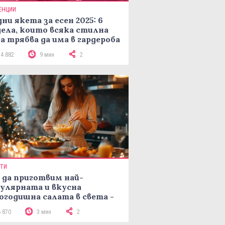
ЕНЦИИ
ни якета за есен 2025: 6
ела, които всяка стилна
а трябва да има в гардероба
14 882
9 мин
2
ПТИ
 да приготвим най-
улярната и вкусна
огодишна салата в света -
епта Мимоза
6 870
3 мин
2