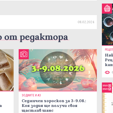
08.02.2024
о от редактора
РЕЦЕ
Най
Рец
кан
ЗОДИИТЕ И АЗ
Седмичен хороскоп за 3-9.08.:
а
Коя зодия ще получи своя
щастлив шанс