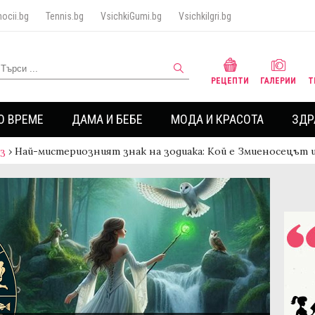
ocii.bg
Tennis.bg
VsichkiGumi.bg
VsichkiIgri.bg
РЕЦЕПТИ
ГАЛЕРИИ
Т
О ВРЕМЕ
ДАМА И БЕБЕ
МОДА И КРАСОТА
ЗДР
аз
›
Най-мистериозният знак на зодиака: Кой е Змиеносецът 