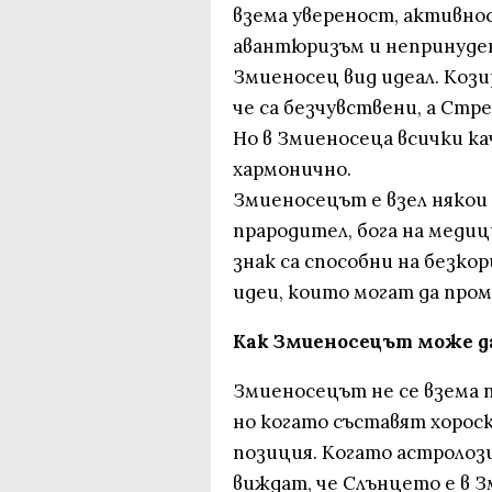
взема увереност, активнос
авантюризъм и непринуден 
Змиеносец вид идеал. Кози
че са безчувствени, а Стр
Но в Змиеносеца всички к
хармонично.
Змиеносецът е взел някои
прародител, бога на меди
знак са способни на безко
идеи, които могат да про
Как Змиеносецът може да
Змиеносецът не се взема п
но когато съставят хорос
позиция. Когато астролоз
виждат, че Слънцето е в З