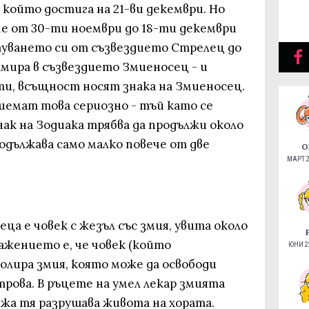
 който достига на 21-ви декември. Но
че от 30-ти ноември до 18-ти декември
туването си от съзвездието Стрелец до
амира в съзвездието Змиеносец - и
ти, всъщност носят знака на Змиеносец.
иемат това сериозно - тъй като се
ак на Зодиака трябва да продължи около
одължава само малко повече от две
О
МАРТ 2
ца е човек с жезъл със змия, увита около
ажението е, че човек (който
ЮНИ 22
олира змия, която може да освободи
трова. В ръцете на умел лекар змията
вежа тя разрушава живота на хората.