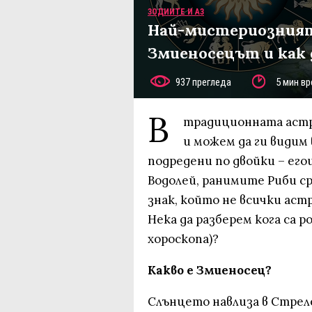
ЗОДИИТЕ И АЗ
Най-мистериозният 
Змиеносецът и как д
937 прегледа
5 мин вр
В
традиционната астро
и можем да ги видим 
подредени по двойки – ег
Водолей, ранимите Риби ср
знак, който не всички аст
Нека да разберем кога са 
хороскопа)?
Какво е Змиеносец?
Слънцето навлиза в Стреле