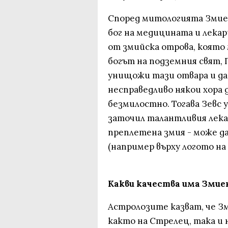
Според митологията Змиен
бог на медицината и лека
от змийска отрова, която 
богът на подземния свят, 
унищожи тази отвара и да 
несправедливо някои хора 
безмилостно. Тогава Зевс
заточил талантливия лекар 
преплетена змия - може да
(например върху логото на
Какви качества има Зми
Астролозите казват, че 
както на Стрелец, така и