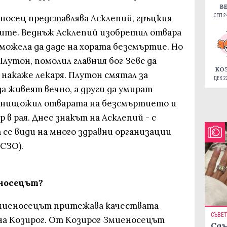
В
осец представлява Асклепий, гръцкия
СЕП 24
рите. Веднъж Асклепий изобретил отвара
можела да даде на хората безсмъртие. Но
Плутон, помолил главния бог Зевс да
КО
накаже лекаря. Плутон смятал за
ДЕК 22
да живеят вечно, а други да умират
 унищожил отварата на безсмъртието и
в рая. Днес знакът на Асклепий - с
 се види на много здравни организации
 СЗО).
еносецът?
Змиеносецът притежава качествата
СЪВЕ
 на Козирог. От Козирог Змиеносецът
Сдъ