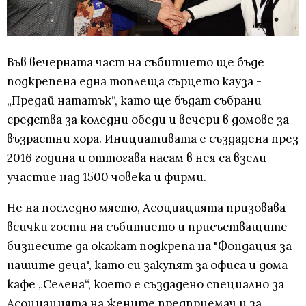
Във вечерната част на събитието ще бъде
подкрепена една топлеща сърцето кауза -
„Предай нататък“, като ще бъдат събрани
средства за коледни обеди и вечери в домове за
възрастни хора. Инициативата е създадена през
2016 година и оттогава насам в нея са взели
участие над 1500 човека и фирми.
Не на последно място, Асоциацията призовава
всички гости на събитието и присъстващите
бизнесите да окажат подкрепа на "Фондация за
нашите деца", като си закупят за офиса и дома
кафе „Селена“, което е създадено специално за
Асоциацията на жените предприемач и за