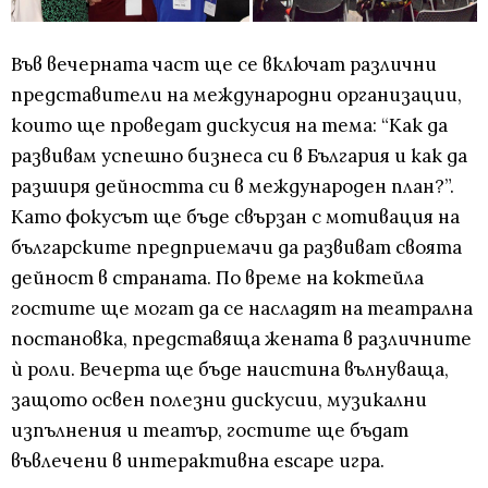
Във вечерната част ще се включат различни
представители на международни организации,
които ще проведат дискусия на тема: “Как да
развивам успешно бизнеса си в България и как да
разширя дейността си в международен план?”.
Като фокусът ще бъде свързан с мотивация на
българските предприемачи да развиват своята
дейност в страната. По време на коктейла
гостите ще могат да се насладят на театрална
постановка, представяща жената в различните
ѝ роли. Вечерта ще бъде наистина вълнуваща,
защото освен полезни дискусии, музикални
изпълнения и театър, гостите ще бъдат
въвлечени в интерактивна escape игра.