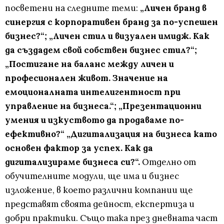
посветени на следните теми:
„Личен бранд в
синергия с корпоративен бранд за по-успешен
бизнес?“; „Личен стил и визуален имидж. Как
да създадем свой собствен бизнес стил?“;
„Постигане на баланс между личен и
професионален живот. Значение на
емоционалната интелигентност при
управление на бизнеса.“; „Презентационни
умения и изкуството да продаваме по-
ефективно?“ „Дигитализация на бизнеса като
основен фактор за успех. Как да
дигитализираме бизнеса си?“.
Отделно от
обучителните модули, ще има и бизнес
изложение, в което различни компании ще
представят своята дейност, експертиза и
добри практики. Също така през дневната част