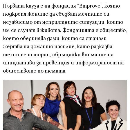
Първата кауза е на фондация “Emprove”, която
подкрепя жените да сбъдват мечтите си
независимо от неприятните ситуации, които
им се случат в живота. Фондацията е общество,
което обединява дами, които са станали
жертва на домашно насилие, като разказва
техните истории, обръщайки внимание на
инициативи за превенция и информираност на
обществото по темата.