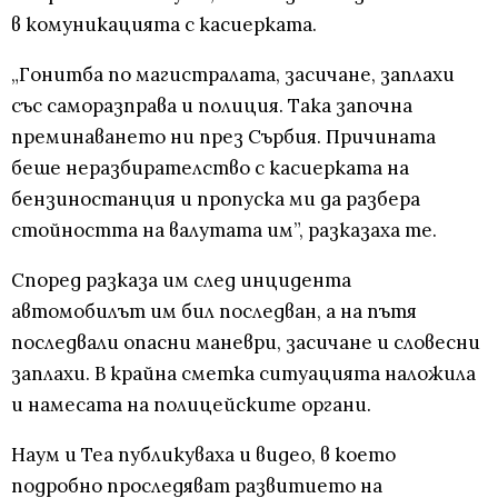
в комуникацията с касиерката.
„Гонитба по магистралата, засичане, заплахи
със саморазправа и полиция. Така започна
преминаването ни през Сърбия. Причината
беше неразбирателство с касиерката на
бензиностанция и пропуска ми да разбера
стойността на валутата им”, разказаха те.
Според разказа им след инцидента
автомобилът им бил последван, а на пътя
последвали опасни маневри, засичане и словесни
заплахи. В крайна сметка ситуацията наложила
и намесата на полицейските органи.
Наум и Теа публикуваха и видео, в което
подробно проследяват развитието на