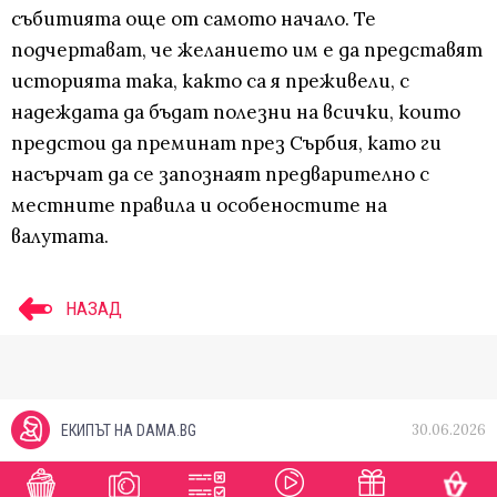
събитията още от самото начало. Те
подчертават, че желанието им е да представят
историята така, както са я преживели, с
надеждата да бъдат полезни на всички, които
предстои да преминат през Сърбия, като ги
насърчат да се запознаят предварително с
местните правила и особеностите на
валутата.
НАЗАД
30.06.2026
ЕКИПЪТ НА DAMA.BG