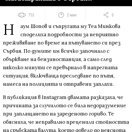
753
2 мин
0
Н
аум Шопов и съпругата му Теа Минкова
споделиха подробности за неприятно
преживяване по време на пътуването си през
Сърбия. По думите им всичко започнало с
объркване на бензиностанция, а само след
няколко минути се превърнало в напрегната
ситуация, включваща преследване по пътя,
намеса на полицията и отправени заплахи.
В публикация в Instagram двамата разказаха, че
причината за случилото се била недоразумение
при заплащането на зареденото гориво. Те
обясниха, че неправилно преценили стойността
на сръбската валута, което довело до неяснота