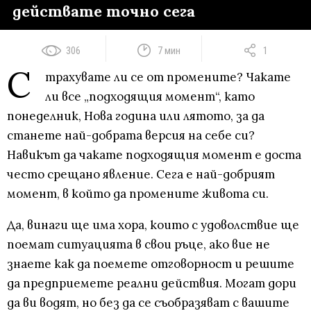
действате точно сега
306
7 мин
1
С
трахувате ли се от промените? Чакате
ли все „подходящия момент“, като
понеделник, Нова година или лятото, за да
станете най-добрата версия на себе си?
Навикът да чакате подходящия момент е доста
често срещано явление. Сега е най-добрият
момент, в който да промените живота си.
Да, винаги ще има хора, които с удоволствие ще
поемат ситуацията в свои ръце, ако вие не
знаете как да поемете отговорност и решите
да предприемете реални действия. Могат дори
да ви водят, но без да се съобразяват с вашите