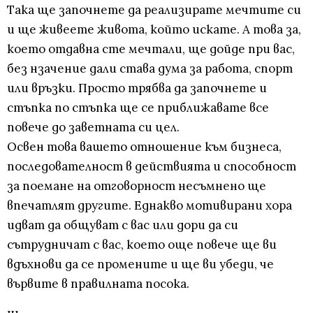
Така ще започнете да реализирате мечтите си
и ще живеете живота, който искате. А това за,
което отдавна сте мечтали, ще дойде при вас,
без нзачение дали става дума за работа, спорт
или връзки. Просто трябва да започнете и
стъпка по стъпка ще се приближавате все
повече до заветната си цел.
Освен това вашето отношение към бизнеса,
последователност в действията и способност
за поемане на отговорност несъмнено ще
впечатлят другите. Еднакво мотивирани хора
идват да общуват с вас или дори да си
сътрудничат с вас, което още повече ще ви
вдъхнови да се промените и ще ви убеди, че
вървите в правилната посока.