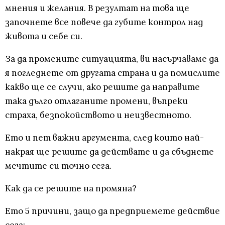
мнения и желания. В резултат на това ще
започнете все повече да губите контрол над
живота и себе си.
За да промените ситуацията, ви насърчаваме да
я погледнете от другата страна и да помислите
какво ще се случи, ако решите да направите
така дълго отлаганите промени, въпреки
страха, безпокойството и неизвестното.
Ето и пет важни аргумента, след които най-
накрая ще решите да действате и да сбъднете
мечтите си точно сега.
Как да се решите на промяна?
Ето 5 причини, защо да предприемете действие