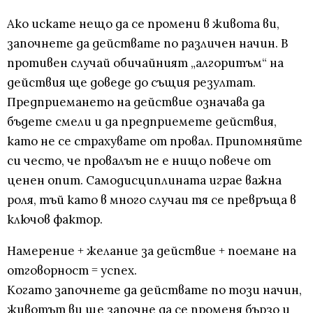
Ако искате нещо да се промени в живота ви,
започнете да действате по различен начин. В
противен случай обичайният „алгоритъм“ на
действия ще доведе до същия резултат.
Предприемането на действие означава да
бъдете смели и да предприемете действия,
като не се страхувате от провал. Припомняйте
си често, че провалът не е нищо повече от
ценен опит. Самодисциплината играе важна
роля, тъй като в много случаи тя се превръща в
ключов фактор.
Намерение + желание за действие + поемане на
отговорност = успех.
Когато започнете да действате по този начин,
животът ви ще започне да се променя бързо и