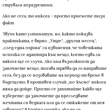
стрували неразрешими.
Ако не сега, то никога – просто приемете този
факт
Звучи като ултиматум, но, както показва
практиката, е вярно. „Утре“, „другия месец“,
„след една година“ са извинения, че човешката
психика се адаптира към нещо, което едва ли
някога ще се случи. Ако има възможност да
започнете нещо, тогава трябва да го направите
сега, без да се позовавате на период от време в
бъдещето, в противен случай „по-късно“ никога
няма да дойде. Просто се запитайте какво ще
изберете: да започнете да преследвате
мечтата си веднага или да се откажете от нея
завинаги? В крайна сметка, ако не се