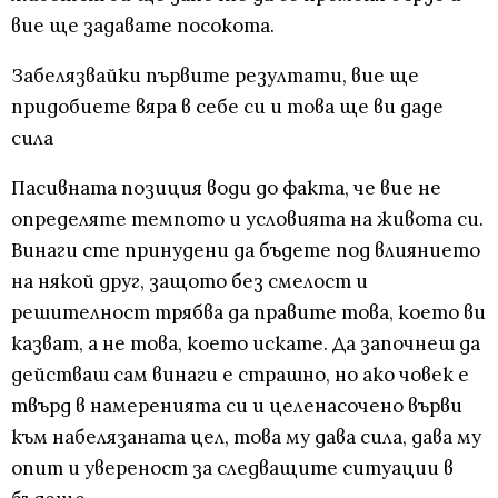
вие ще задавате посокота.
Забелязвайки първите резултати, вие ще
придобиете вяра в себе си и това ще ви даде
сила
Пасивната позиция води до факта, че вие не
определяте темпото и условията на живота си.
Винаги сте принудени да бъдете под влиянието
на някой друг, защото без смелост и
решителност трябва да правите това, което ви
казват, а не това, което искате. Да започнеш да
действаш сам винаги е страшно, но ако човек е
твърд в намеренията си и целенасочено върви
към набелязаната цел, това му дава сила, дава му
опит и увереност за следващите ситуации в