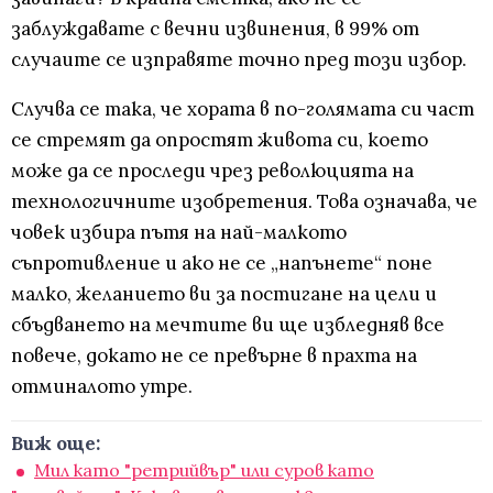
заблуждавате с вечни извинения, в 99% от
случаите се изправяте точно пред този избор.
Случва се така, че хората в по-голямата си част
се стремят да опростят живота си, което
може да се проследи чрез революцията на
технологичните изобретения. Това означава, че
човек избира пътя на най-малкото
съпротивление и ако не се „напънете“ поне
малко, желанието ви за постигане на цели и
сбъдването на мечтите ви ще избледняв все
повече, докато не се превърне в прахта на
отминалото утре.
Виж още:
Мил като "ретрийвър" или суров като