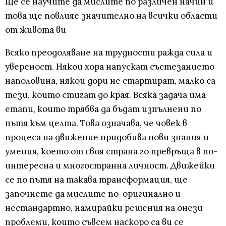
Ще се научите да мислите по различен начин и
това ще повлияе значително на всички области
от живота ви
Всяко преодоляване на трудности ражда сила и
увереност. Някои хора напускат състезанието
наполовина, някои дори не стартират, малко са
тези, които стигат до края. Всяка задача има
етапи, които трябва да бъдат изпълнени по
пътя към целта. Това означава, че човек в
процеса на движение придобива нови знания и
умения, което от своя страна го превръща в по-
интересна и многостранна личност. Движейки
се по пътя на такава трансформация, ще
започнете да мислите по-оригинално и
нестандартно, намирайки решения на онези
проблеми, които съвсем наскоро са ви се