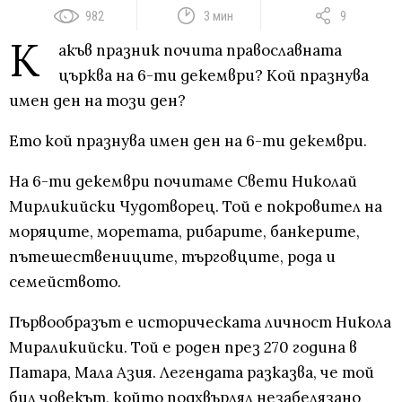
982
3 мин
9
К
акъв празник почита православната
църква на 6-ти декември? Кой празнува
имен ден на този ден?
Ето кой празнува имен ден на 6-ти декември.
На 6-ти декември почитаме Свети Николай
Мирликийски Чудотворец. Той е покровител на
моряците, моретата, рибарите, банкерите,
пътешествениците, търговците, рода и
семейството.
Първообразът е историческата личност Никола
Мираликийски. Той е роден през 270 година в
Патара, Мала Азия. Легендата разказва, че той
бил човекът, който подхвърлял незабелязано