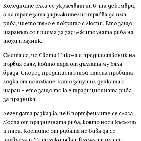
Коледните елхи се украсяват на 6-ти декември,
а на трапезата задължително трябва да има
риба, чието тяло е покрито с люспи. Ето защо
шаранът се приема за задължителната риба на
този празник.
Смята се, че Свети Никола е предшественик на
първия сняг, който пада от дългата му бяла
брада. Според преданието той спасил пробита
лодка от потъване, като запушил дупката с
шаран – ето защо това е традиционната риба
за празника.
Легендата разказва, че в портфейлите се слага
люспа от празничната риба, която носи късмет
и пари. Костите от рибата не бива да се
изхвърлят. Те се закопават в земята или се