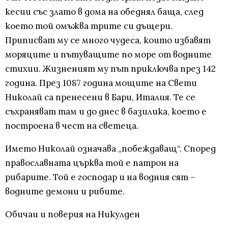
кесии със злато в дома на обеднял баща, след
което той омъжва трите си дъщери.
Приписват му се много чудеса, които избавят
моряците и пътуващите по море от водните
стихии. Жизненият му път приключва през 142
година. През 1087 година мощите на Свети
Николай са пренесени в Бари, Италия. Те се
съхраняват там и до днес в базилика, което е
построена в чест на светеца.
Името Николай означава „побеждаващ“. Според
православната църква той е патрон на
рибарите. Той е господар и на водния сят –
водните демони и рибите.
Обичаи и поверия на Никулден