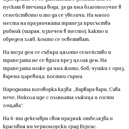
пускат в течаща вода, за да има благополучие в
семейството и то да се увеличи. На много
места на празничната трапеза присъства
рибник (шаран, изпечен в тесто), както и
обреден хляб, които се осветяват.
На този ден се събира цялото семейство и
трапезата не се вдига през целия ден. На
трапезата може да има жито, боб, чушки с ориз,
варена царевица, постни сърми.
Народната поговорка казва: „Варвара вари, Сава
пече, Никола иде с голямата лъжица и гости
гощава“.
На 6-ти декември своя празник отбелязва и
красивия ни черноморски град Бургас.