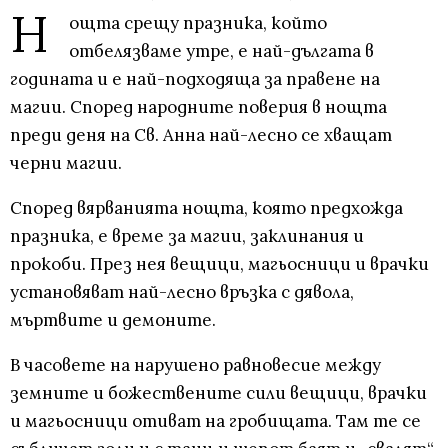
Н
ощта срещу празника, който
отбелязваме утре, е най-дългата в
годината и е най-подходяща за правене на
магии. Според народните поверия в нощта
преди деня на Св. Анна най-лесно се хващат
черни магии.
Според вярванията нощта, която предхожда
празника, е време за магии, заклинания и
прокоби. През нея вещици, магьосници и врачки
установяват най-лесно връзка с дявола,
мъртвите и демоните.
В часовете на нарушено равновесие между
земните и божествените сили вещици, врачки
и магьосници отиват на гробищата. Там те се