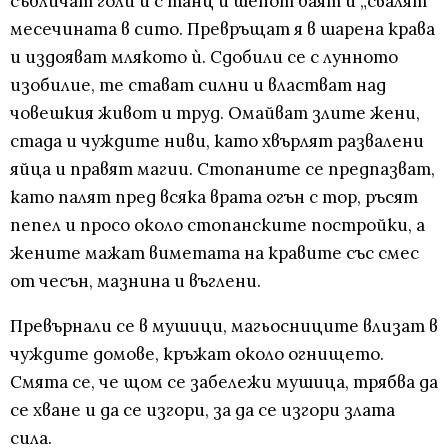
събличат голи и с танц и шепот баят и „свалят“
месечината в сито. Превръщат я в шарена крава
и издояват млякото ѝ. Сдобили се с лунното
изобилие, те стават силни и властват над
човешкия живот и труд. Омайват злите жени,
стада и чуждите ниви, като хвърлят развалени
яйца и правят магии. Стопаните се предпазват,
като палят пред всяка врата огън с тор, ръсят
пепел и просо около стопанските постройки, а
жените мажат виметата на кравите със смес
от чесън, мазнина и въглени.
Превърнали се в мушици, магьосниците влизат в
чуждите домове, кръжат около огнището.
Смята се, че щом се забележи мушица, трябва да
се хване и да се изгори, за да се изгори злата
сила.