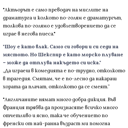
"Актьорът е само преводач на мислите на
драматурга и колкото по-голям е драматургът,
толкова по-голямо е удовлетворението да се
играе в негова пиеса."
"Шоу е като влак. Само си говори и си седи на
мястото. Но Шекспир е като морско плуване
– може да отплува накъдето си иска."
„Да играеш в комедията е по-трудно, отколкото
в трагедия. Смятам, че е по-лесно да накараш
хората да плачат, отколкото да се смеят.”
"Англичаните нямат много добра дикция. Във
Франция трябва да произнасяте всичко много
отчетливо и ясно, така че обучението по
френски от най-ранна възраст ми помогна