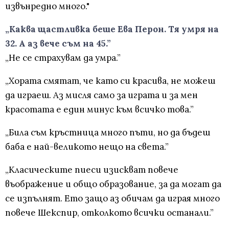
извънредно много."
„Каква щастливка беше Ева Перон. Тя умря на
32. А аз вече съм на 45.”
„Не се страхувам да умра.”
„Хората смятат, че като си красива, не можеш
да играеш. Аз мисля само за играта и за мен
красотата е един минус към всичко това.”
„Била съм кръстница много пъти, но да бъдеш
баба е най-великото нещо на света.”
„Класическите пиеси изискват повече
въображение и общо образование, за да могат да
се изпълнят. Ето защо аз обичам да играя много
повече Шекспир, отколкото всички останали.”