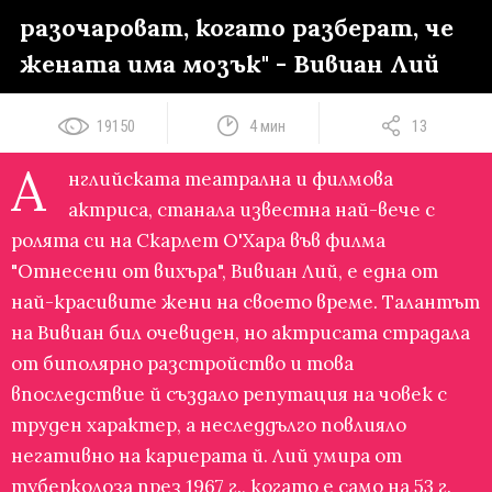
разочароват, когато разберат, че
жената има мозък" - Вивиан Лий
19150
4 мин
13
А
нглийската театрална и филмова
актриса, станала известна най-вече с
ролята си на Скарлет О'Хара във филма
"Отнесени от вихъра", Вивиан Лий, е една от
най-красивите жени на своето време. Талантът
на Вивиан бил очевиден, но актрисата страдала
от биполярно разстройство и това
впоследствие й създало репутация на човек с
труден характер, а неследдълго повлияло
негативно на кариерата й. Лий умира от
туберколоза през 1967 г., когато е само на 53 г.