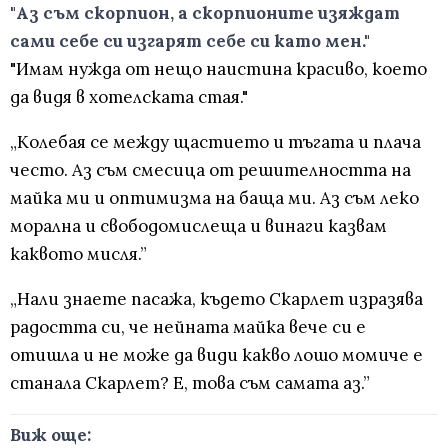
"Аз съм скорпион, а скорпионите изяждат
сами себе си изгарят себе си като мен."
"Имам нужда от нещо наистина красиво, което
да видя в хотелската стая."
„Колебая се между щастието и тъгата и плача
често. Аз съм смесица от решителността на
майка ми и оптимизма на баща ми. Аз съм леко
морална и свободомислеща и винаги казвам
каквото мисля.”
„Нали знаете пасажа, където Скарлет изразява
радостта си, че нейната майка вече си е
отишла и не може да види какво лошо момиче е
станала Скарлет? Е, това съм самата аз.”
Виж още: