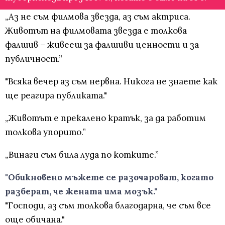
„Аз не съм филмова звезда, аз съм актриса.
Животът на филмовата звезда е толкова
фалшив – живееш за фалшиви ценности и за
публичност.”
"Всяка вечер аз съм нервна. Никога не знаете как
ще реагира публиката."
„Животът е прекалено кратък, за да работим
толкова упорито.”
„Винаги съм била луда по котките.”
"Обикновено мъжете се разочароват, когато
разберат, че жената има мозък."
"Господи, аз съм толкова благодарна, че съм все
още обичана."