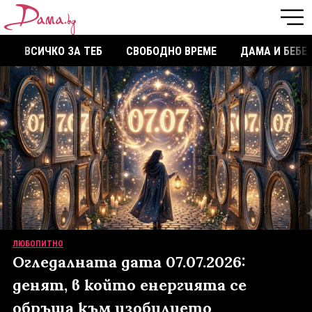
ВСИЧКО ЗА ТЕБ
СВОБОДНО ВРЕМЕ
ДАМА И БЕБЕ
ЛЮБОПИТНО
Огледалната дата 07.07.2026:
денят, в който енергията се
обръща към изобилието