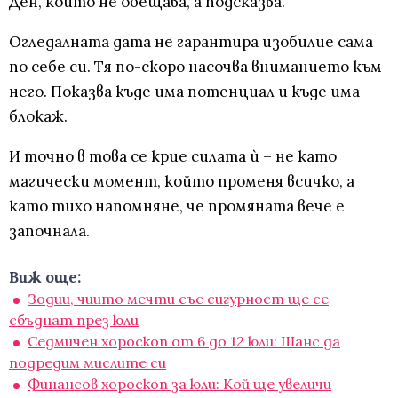
Ден, който не обещава, а подсказва.
Огледалната дата не гарантира изобилие сама
по себе си. Тя по-скоро насочва вниманието към
него. Показва къде има потенциал и къде има
блокаж.
И точно в това се крие силата ѝ – не като
магически момент, който променя всичко, а
като тихо напомняне, че промяната вече е
започнала.
Виж още:
Зодии, чиито мечти със сигурност ще се
сбъднат през юли
Седмичен хороскоп от 6 до 12 юли: Шанс да
подредим мислите си
Финансов хороскоп за юли: Кой ще увеличи