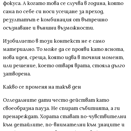
фокуса. А когато това се случва в година, която
сама по себе си носи усещане за преход,
резултатът е комбинация от вътрешно
осъзнаване и външни възможности.
Изобилието в този контекст не е само
материално. То може да се прояви като яснота,
нова идея, среща, която идва в точния момент,
или решение, което отваря врата, стояла дълго
затворена.
Какво се променя на такъв ден
Огледалните дати често действат като
своеобразна пауза. Не спират събитията, а ги
пренареждат. Хората стават по-чувствителни
към детайлите, по-внимателни към знаците и