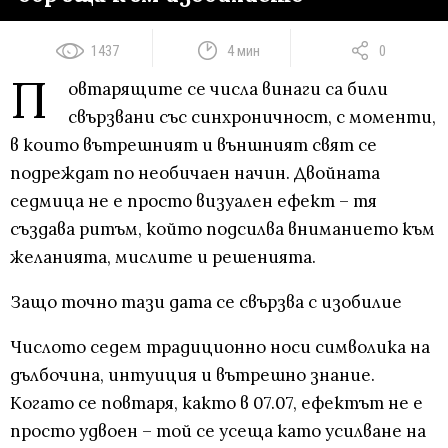
1437
4 мин
0
П
овтарящите се числа винаги са били
свързвани със синхроничност, с моменти,
в които вътрешният и външният свят се
подреждат по необичаен начин. Двойната
седмица не е просто визуален ефект – тя
създава ритъм, който подсилва вниманието към
желанията, мислите и решенията.
Защо точно тази дата се свързва с изобилие
Числото седем традиционно носи символика на
дълбочина, интуиция и вътрешно знание.
Когато се повтаря, както в 07.07, ефектът не е
просто удвоен – той се усеща като усилване на