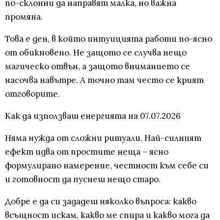
по-склонни да направят малка, но важна
промяна.
Това е ден, в който интуицията работи по-ясно
от обикновено. Не защото се случва нещо
магическо отвън, а защото вниманието се
насочва навътре. А точно там често се крият
отговорите.
Как да използваш енергията на 07.07.2026
Няма нужда от сложни ритуали. Най-силният
ефект идва от простите неща – ясно
формулирано намерение, честност към себе си
и готовност да пуснеш нещо старо.
Добре е да си зададеш няколко въпроса: какво
всъщност искам, какво ме спира и какво мога да