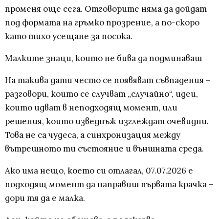
променя още сега. Отговорите няма да дойдат
под формата на гръмко прозрение, а по-скоро
като тихо усещане за посока.
Малките знаци, които не бива да подминаваш
На такива дати често се появяват съвпадения –
разговори, които се случват „случайно“, идеи,
които идват в неподходящ момент, или
решения, които изведнъж изглеждат очевидни.
Това не са чудеса, а синхронизация между
вътрешното ти състояние и външната среда.
Ако има нещо, което си отлагал, 07.07.2026 е
подходящ момент да направиш първата крачка –
дори тя да е малка.