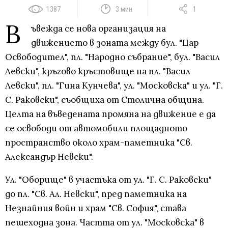
1387
3 мин
1
В
ъвежда се нова организация на
движението в зоната между бул. "Цар
Освободител", пл. "Народно събрание", бул. "Васил
Левски", кръгово кръстовище на пл. "Васил
Левски", пл. "Гина Кунчева", ул. "Московска" и ул. "Г.
С. Раковски", съобщиха от Столична община.
Целта на въведената промяна на движение е да
се освободи от автомобили площадното
пространство около храм-паметника "Св.
Александър Невски".
Ул. "Оборище" в участъка от ул. "Г. С. Раковски"
до пл. "Св. Ал. Невски", пред паметника на
Незнайния войн и храм "Св. София", става
пешеходна зона. Частта от ул. "Московска" в