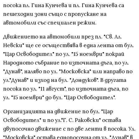
посока пл. Гина Кунчева и пл. Гина Кунчева са
пешеходни зони също с пропускане на
автомобили със специален режим.
Движението на автомобили през пл. "Св. Ал.
Невски" ще се осъществява в една лента от бул.
"Цар Освободител" по ул. "15 ноември" покрай
Народното събрание по източната дъга, по ул.
"Дунав", наляво по ул. "Московска" или направо по
ул."Дунав" и изход на бул. "Дондуков". В другата
посока по ул. "11 август", по източната дъга, по
ул. "15 ноември" до бул. "Цар Освободител".
Организацията на движение по бул. "Цар
Освободител" и по ул."Г. С. Раковски" остава
двупосочно движение с по две ленти в посока. Ул.
"Московска" остава еднопосочна от ул. "Дунав" в