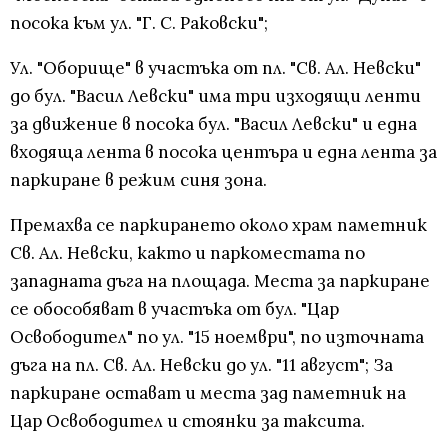
посока към ул. "Г. С. Раковски";
Ул. "Оборище" в участъка от пл. "Св. Ал. Невски"
до бул. "Васил Левски" има три изходящи ленти
за движение в посока бул. "Васил Левски" и една
входяща лента в посока центъра и една лента за
паркиране в режим синя зона.
Премахва се паркирането около храм паметник
Св. Ал. Невски, както и паркоместата по
западната дъга на площада. Места за паркиране
се обособяват в участъка от бул. "Цар
Освободител" по ул. "15 ноември", по източната
дъга на пл. Св. Ал. Невски до ул. "11 август"; За
паркиране остават и места зад паметник на
Цар Освободител и стоянки за таксита.