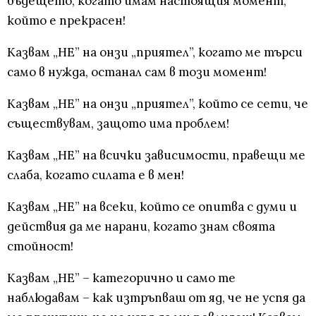
бъдещето, когато имам настоящия момент,
който е прекрасен!
Казвам „НЕ” на онзи „приятел”, когато ме търси
само в нужда, останал сам в този момент!
Казвам „НЕ” на онзи „приятел”, който се сети, че
съществувам, защото има проблем!
Казвам „НЕ” на всички зависимости, правещи ме
слаба, когато силата е в мен!
Казвам „НЕ” на всеки, който се опитва с думи и
действия да ме нарани, когато знам своята
стойност!
Казвам „НЕ” – категорично и само те
наблюдавам – как изтръпваш от яд, че не успя да