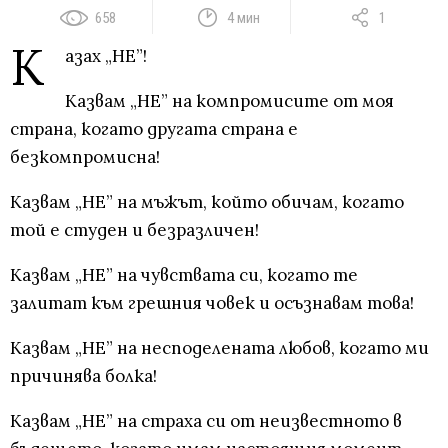
658
4 мин
1
К
азах „НЕ”!
Казвам „НЕ” на компромисите от моя
страна, когато другата страна е
безкомпромисна!
Казвам „НЕ” на мъжът, който обичам, когато
той е студен и безразличен!
Казвам „НЕ” на чувствата си, когато те
залитат към грешния човек и осъзнавам това!
Казвам „НЕ” на несподелената любов, когато ми
причинява болка!
Казвам „НЕ” на страха си от неизвестното в