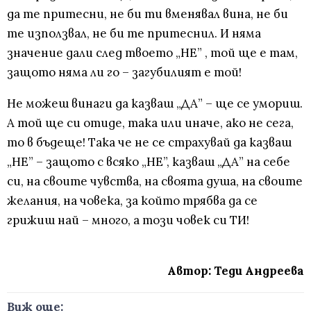
да те притесни, не би ти вменявал вина, не би
те използвал, не би те притеснил. И няма
значение дали след твоето „НЕ” , той ще е там,
защото няма ли го – загубилият е той!
Не можеш винаги да казваш „ДА” – ще се умориш.
А той ще си отиде, така или иначе, ако не сега,
то в бъдеще! Така че не се страхувай да казваш
„НЕ” – защото с всяко „НЕ”, казваш „ДА” на себе
си, на своите чувства, на своята душа, на своите
желания, на човека, за който трябва да се
грижиш най – много, а този човек си ТИ!
Автор: Теди Андреева
Виж още: