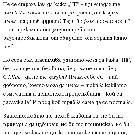
Не се страхувам да кажа „НЕ” – изненадах те,
нали? Уж мила, нежна и прекрасна, от къде я
имам тази твърдост? Тази безкомпромисност?
– от прекалената злоупотреба, от
разочарованията, от обидите, от хората като
теб
Но сега съм щастлива, защото мога да кажа „НЕ”,
без угризения, без вина, без съмнения и без
СТРАХ – да не те загубя? Имам себе си – най-
доброто, което мога да имам – такава каквато
съм, чиста и истинска, преценяваща – кой си
заслужава? И пред кой трябва сама да се поставя.
Защото, който те иска в живота си, не би те
принудил да избираш, не би те притискал, не би
ти предложил нещо, което може да те нарани,