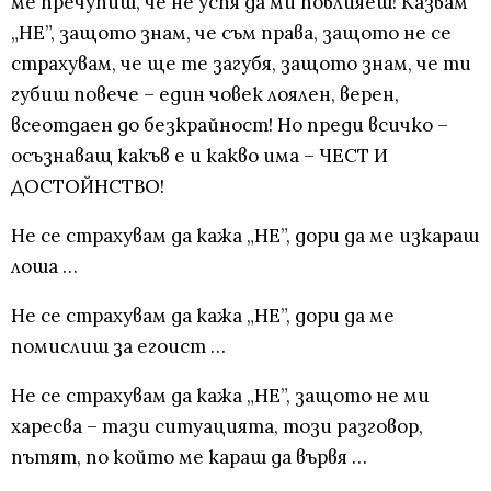
ме пречупиш, че не успя да ми повлияеш! Казвам
„НЕ”, защото знам, че съм права, защото не се
страхувам, че ще те загубя, защото знам, че ти
губиш повече – един човек лоялен, верен,
всеотдаен до безкрайност! Но преди всичко –
осъзнаващ какъв е и какво има – ЧЕСТ И
ДОСТОЙНСТВО!
Не се страхувам да кажа „НЕ”, дори да ме изкараш
лоша …
Не се страхувам да кажа „НЕ”, дори да ме
помислиш за егоист …
Не се страхувам да кажа „НЕ”, защото не ми
харесва – тази ситуацията, този разговор,
пътят, по който ме караш да вървя …