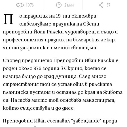
1076
2 мин
57
П
о традиция на 19-ти октомври
отбелязваме празника на Свети
преподобни Йоан Рилски чудотворец, а също и
професионалния празник на българския лекар,
чиито закрилник е именно светецът.
Според преданието Преподобни Иван Рилски е
роден около 876 година в Скрино, което се
намира близо до град Дупница. След много
странствания той се установил в рилската
планинска пустиня и останал до края на живота
си. На това място той основава манастирът,
който съществува и до днес.
Преподобни Иван съставил "завещание" преди