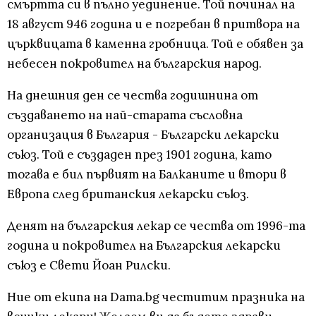
смъртта си в пълно уединение. Той починал на
18 август 946 година и е погребан в притвора на
църквицата в каменна гробница. Той е обявен за
небесен покровител на българския народ.
На днешния ден се чества годишнина от
създаването на най-старата съсловна
организация в България - Български лекарски
съюз. Той е създаден през 1901 година, като
тогава е бил първият на Балканите и втори в
Европа след британския лекарски съюз.
Денят на българския лекар се чества от 1996-та
година и покровител на Българския лекарски
съюз е Свети Йоан Рилски.
Ние от екипа на Dama.bg честитим празника на