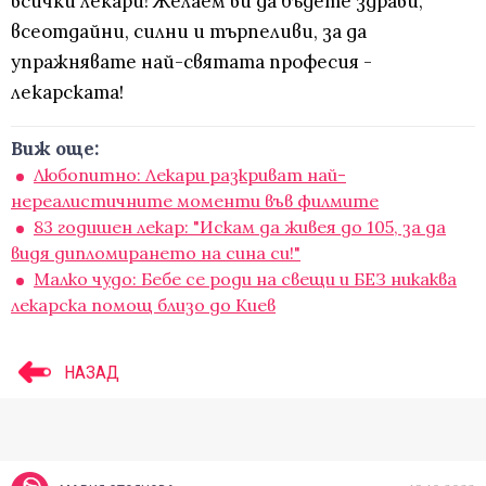
всички лекари! Желаем ви да бъдете здрави,
всеотдайни, силни и търпеливи, за да
упражнявате най-святата професия -
лекарската!
Виж още:
Любопитно: Лекари разкриват най-
нереалистичните моменти във филмите
83 годишен лекар: "Искам да живея до 105, за да
видя дипломирането на сина си!"
Малко чудо: Бебе се роди на свещи и БЕЗ никаква
лекарска помощ близо до Киев
НАЗАД