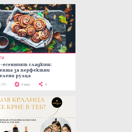
ПТИ
-есенният сладкиш:
епта за перфектни
елени рулца
6 731
6 мин
6