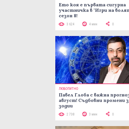
Ето коя е първата сигурна
участничка в "Игри на воля
сезон 8!
3 624
4 мин
0
ЛЮБОПИТНО
Павел Глоба с важна прогноз
август! Съдбовни промени з
зодии
2 738
3 мин
0