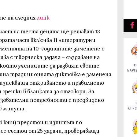
те на следния
линк
 част на теста децата ще решават 13
тората част включва 11 литературни
 уменията на 10-годишните за четене с
ва с творческа задача – създаване на
 който учениците да развият своите
О
МАРТ 2
одина традиционната диктовка е заменена
, изискваща откриването и правилното
 грешки в бланката за отговори. За
азователни потребности е предвидено
0 минути.
ЮНИ 22
(4 юни) предстои и изпитът по
се състои от 25 задачи, проверяващи