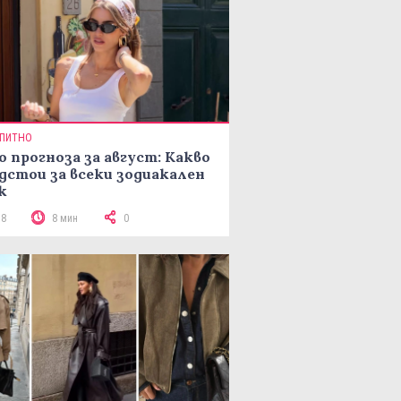
ПИТНО
о прогноза за август: Какво
дстои за всеки зодиакален
к
78
8 мин
0