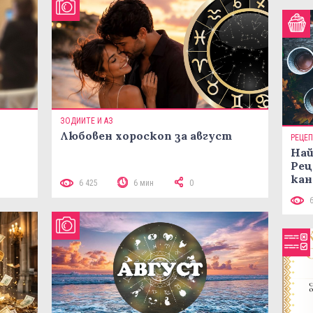
ЗОДИИТЕ И АЗ
Любовен хороскоп за август
РЕЦЕ
Най
Рец
 10
кан
6 425
6 мин
0