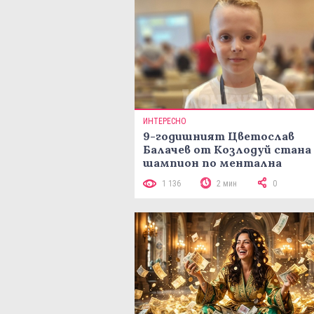
ИНТЕРЕСНО
9-годишният Цветослав
Балачев от Козлодуй стана
шампион по ментална
аритметика с 320 задачи за
1 136
2 мин
0
минути