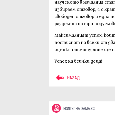
наученото в началния етап
избираем отговор, 4 с кра
свободен отговор и една п
разделена на три подуслов
Максималният успех, кой
постигнат на всеки от дв
оценки от матурите ще ста
Успех на всички деца!
НАЗАД
ЕКИПЪТ НА DAMA.BG