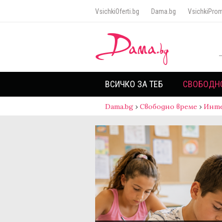
VsichkiOferti.bg
Dama.bg
VsichkiProm
ВСИЧКО ЗА ТЕБ
СВОБОДН
Dama.bg
›
Свободно време
›
Инт