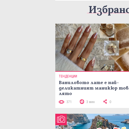
Избран
ТЕНДЕНЦИИ
Ваниловото лате е най-
деликатният маникюр тов
лято
371
3 мин
0