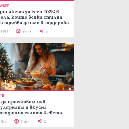
ЕНЦИИ
ни якета за есен 2025: 6
ела, които всяка стилна
а трябва да има в гардероба
14 894
9 мин
2
ПТИ
 да приготвим най-
улярната и вкусна
огодишна салата в света -
епта Мимоза
6 875
3 мин
2