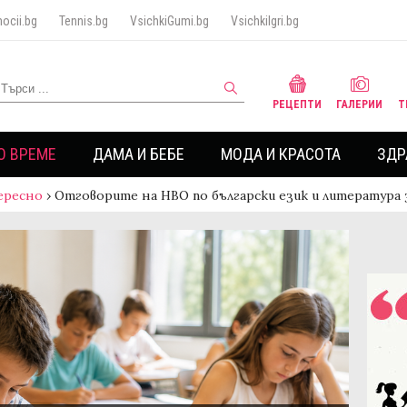
ocii.bg
Tennis.bg
VsichkiGumi.bg
VsichkiIgri.bg
РЕЦЕПТИ
ГАЛЕРИИ
Т
О ВРЕМЕ
ДАМА И БЕБЕ
МОДА И КРАСОТА
ЗДР
ересно
›
Отговорите на НВО по български език и литература з