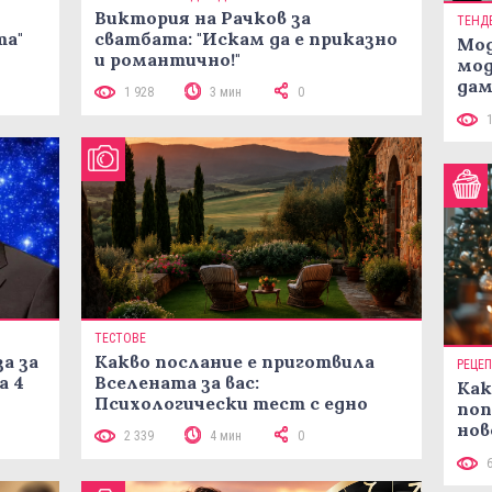
Виктория на Рачков за
ТЕНД
та"
сватбата: "Искам да е приказно
Мод
и романтично!"
мод
дам
1 928
3 мин
0
си
ТЕСТОВЕ
а за
Какво послание е приготвила
РЕЦЕ
а 4
Вселената за вас:
Как
Психологически тест с едно
поп
кликване
нов
2 339
4 мин
0
рец