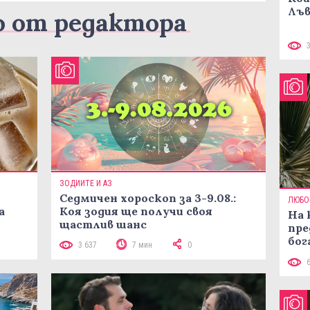
Лъв
о от редактора
ЗОДИИТЕ И АЗ
Седмичен хороскоп за 3-9.08.:
ЛЮБО
а
Коя зодия ще получи своя
На 
щастлив шанс
пре
бог
3 637
7 мин
0