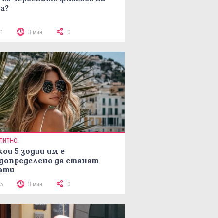
а?
31
3 мин
0
ПИТНО
кои 5 зодии им е
допределено да станат
ати
65
3 мин
0