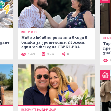
ИНТЕРЕСНО
Ново любовно риалити влиза в
ЛЮБО
жданe
битка за зрителите: 24 жени,
Тар
един мъж и една СВЕКЪРВА
пре
зна
1 499
3 мин
0
ИСТОРИИТЕ НА ЕДНА ДАМА