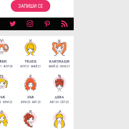
ЗАПИШИ СЕ
ВЕН
ТЕЛЕЦ
БЛИЗНАЦИ
1 - АПР 20
АПР 21 - МАЙ 21
МАЙ 22 - ЮНИ 21
РАК
ЛЪВ
ДЕВА
 - ЮЛИ 22
ЮЛИ 23 - АВГ 23
АВГ 24 - СЕП 23