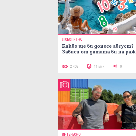
ЛЮБОПИТНО
Какво ще ви донесе август?
Зависи от датата ви на ра
2 408
11 мин
0
ИНТЕРЕСНО