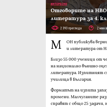
ИНТЕРЕСНО
Отговорите на НВО 
литература за 4. кла
2 393 прегледа
2 мин 
М
ОН публикува верн
и литература от Н
Близо 55 000 ученици от ч
на национално външно оцен
литература. Изпитният ста
училища в България.
Форматът на изпита запаз
промени. Малчуганите разп
справят с общо 25 задачи,