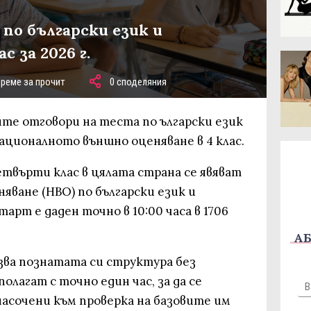
по български език и
с за 2026 г.
време за прочит
0 споделяния
ите отговори на теста по ългарски език
ационалното външно оценяване в 4 клас.
етвърти клас в цялата страна се явяват
яване (НВО) по български език и
рт е даден точно в 10:00 часа в 1706
АБ
ва познатата си структура без
олагат с точно един час, за да се
 насочени към проверка на базовите им