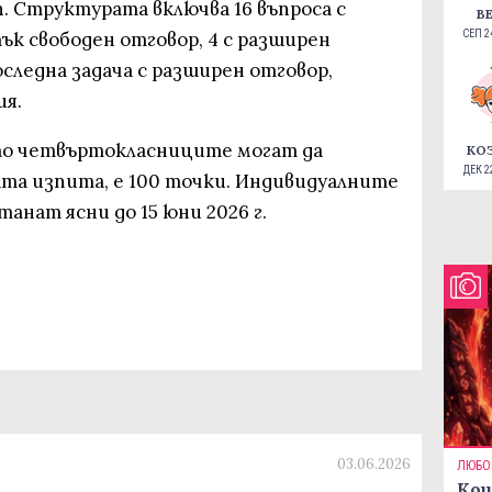
. Структурата включва 16 въпроса с
В
тък свободен отговор, 4 с разширен
СЕП 24
оследна задача с разширен отговор,
ия.
то четвъртокласниците могат да
КО
ДЕК 22
ата изпита, е 100 точки. Индивидуалните
нат ясни до 15 юни 2026 г.
03.06.2026
ЛЮБО
Кои