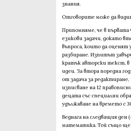
знания.
Отговорите може да види
Припомняме, че в първата
езикови задачи, докато в
въпроса, които да оценят
разбиране. Изпитът завърш
кратък авторски текст, в
идеи. За втора поредна г
от задача за редактиране
изписване на 12 правописни
децата със специални обр
удължаване на времето с 3
Веднага на следващия ден 
математика. Той също ще 