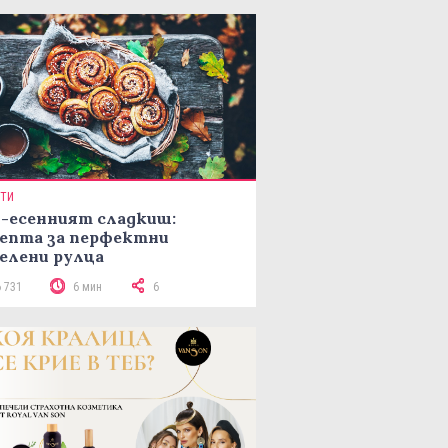
ПТИ
-есенният сладкиш:
епта за перфектни
елени рулца
6 731
6 мин
6