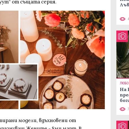
уут“ от същата серия.
Лъв
ЛЮБО
На 
пре
бог
тирани модели, вдъхновени от
разнуващ Жените - 8ми март. В