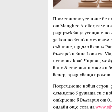
Пролетното усещане бе по
от Manghee Atelier, галещ
разпръскваща усещането за
за които всички мечтаем в
събитие, изцяло в стил P
български вина Lonа est V
история край Чирпан, межд
вино & етерични масла и 
вечер, празнуваща пролет
Посрещнете новия сезон, 
слънцето в душата си с но
откриете в България от 01
онлайн още сега на
www.sil