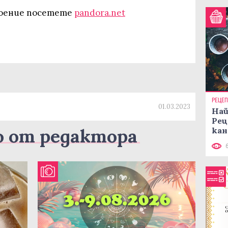
роение посетете
pandora.net
РЕЦЕ
01.03.2023
Най
Рец
о от редактора
кан