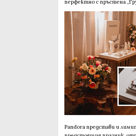
перфектно с пръстена „Гр
Pandora представи и лими
предстоящия празник, отп