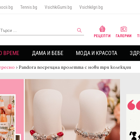
ocii.bg
Tennis.bg
VsichkiGumi.bg
VsichkiIgri.bg
РЕЦЕПТИ
ГАЛЕРИИ
Т
О ВРЕМЕ
ДАМА И БЕБЕ
МОДА И КРАСОТА
ЗДР
ересно
›
Pandora посрещна пролетта с нови три колекции