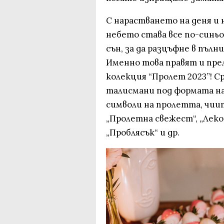
С нарастването на деня и
небето става все по-синьо
сън, за да разцъфне в пълни
Именно това правят и пре
колекция “Пролет 2023”! 
талисмани под формата на
символи на пролетта, чии
„Пролетна свежест“, „Лекот
„Проблясък“ и др.