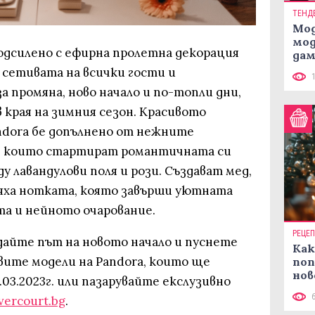
ТЕНД
Мод
мод
дсилено с ефирна пролетна декорация
дам
си
а сетивата на всички гости и
 промяна, ново начало и по-топли дни,
 края на зимния сезон. Красивото
andora бе допълнено от нежните
ia, които стартират романтичната си
у лавандулови поля и рози. Създават мед,
бяха нотката, която завърши уютната
та и нейното очарование.
РЕЦЕ
дайте път на новото начало и пуснете
Как
вите модели на Pandora, които ще
поп
нов
.03.2023г. или пазарувайте екслузивно
рец
vercourt.bg
.