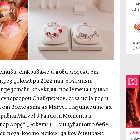
В
СЕП 24
КО
ДЕК 22
тиви, откриваме и нови модели от
 през декември 2022 най-големият
 представи колекция, посветена изцяло
 супергерой Спайдърмен, сега идва ред и
от Вселената на Marvel: Пазителите на
гривна Marvel в Pandora Moments и
ар Лорд“, „Рокет“ и „Танцуващото бебе
си поза, което можем да комбинираме
ЛЮБО
Кои