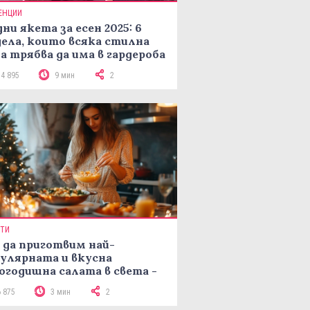
ЕНЦИИ
ни якета за есен 2025: 6
ела, които всяка стилна
а трябва да има в гардероба
14 895
9 мин
2
ПТИ
 да приготвим най-
улярната и вкусна
огодишна салата в света -
епта Мимоза
6 875
3 мин
2