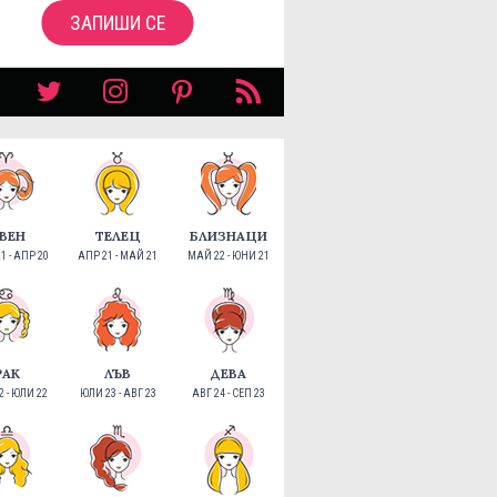
ЗАПИШИ СЕ
ВЕН
ТЕЛЕЦ
БЛИЗНАЦИ
1 - АПР 20
АПР 21 - МАЙ 21
МАЙ 22 - ЮНИ 21
РАК
ЛЪВ
ДЕВА
 - ЮЛИ 22
ЮЛИ 23 - АВГ 23
АВГ 24 - СЕП 23