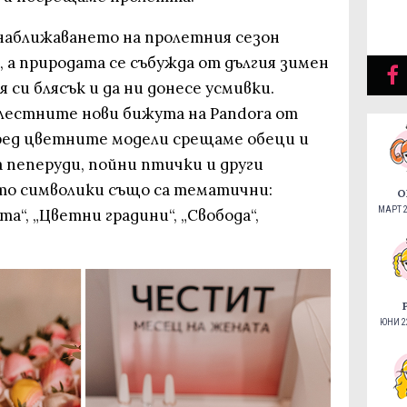
 наближаването на пролетния сезон
, а природата се събужда от дългия зимен
я си блясък и да ни донесе усмивки.
лестните нови бижута на Pandora от
Сред цветните модели срещаме обеци и
 пеперуди, пойни птички и други
то символики също са тематични:
О
МАРТ 2
а“, „Цветни градини“, „Свобода“,
ЮНИ 22