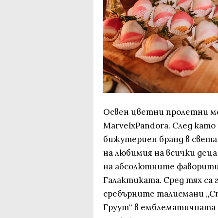
Освен цветни пролетни мо
MarvelxPandora. След като
бижутериен бранд в света
на любимия на всички деца
на абсолютните фаворити 
Галактиката. Сред тях са 
сребърните талисмани „Ст
Груут“ в емблематичната 