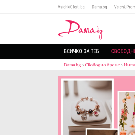
VsichkiOferti.bg
Dama.bg
VsichkiProm
ВСИЧКО ЗА ТЕБ
СВОБОДН
Dama.bg
›
Свободно време
›
Инт