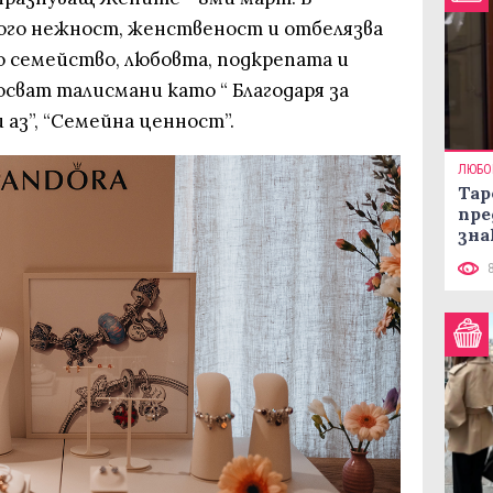
ого нежност, женственост и отбелязва
о семейство, любовта, подкрепата и
сват талисмани като “ Благодаря за
и аз”, “Семейна ценност”.
ЛЮБО
Тар
пре
зна