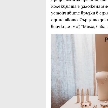
колекцията е заложена мн
устойчивите връзки в едн
единството. Сърцето доко
всичко, мамо”, “Мама, баба 