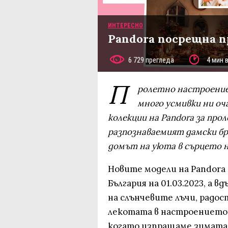
ИНТЕРЕСНО
Pandora посрещна п
6 729 прегледа
4 мин 
П
ролетно настроение
много усмивки ни о
колекции на Pandora за про
разпознаваемият дамски б
домът на уюта в сърцето н
Новите модели на Pandora
България на 01.03.2023, а 
на слънчевите лъчи, радост
лекотата в настроението,
когато изпращаме зимата