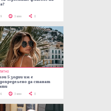
а?
49
3 мин
0
ПИТНО
кои 5 зодии им е
допределено да станат
ати
76
3 мин
0