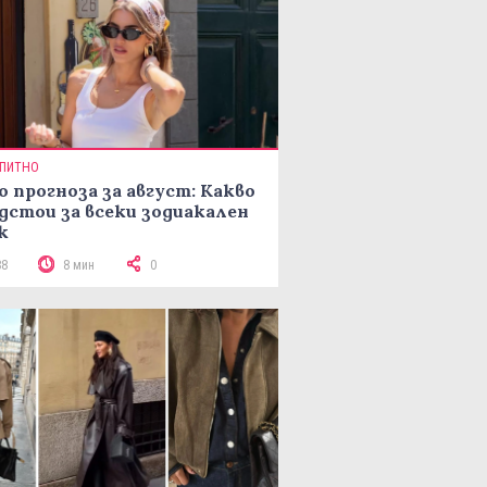
ПИТНО
о прогноза за август: Какво
дстои за всеки зодиакален
к
88
8 мин
0