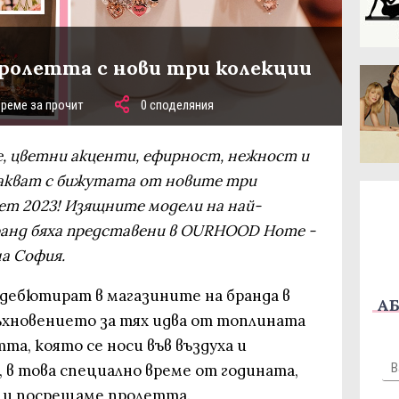
ролетта с нови три колекции
време за прочит
0 споделяния
, цветни акценти, ефирност, нежност и
чакват с бижутата от новите три
лет 2023! Изящните модели на най-
ранд бяха представени в OURHOOD Home -
а София.
 дебютират в магазините на бранда в
АБ
вдъхновението за тях идва от топлината
та, която се носи във въздуха и
 в това специално време от годината,
 и посрещаме пролетта.