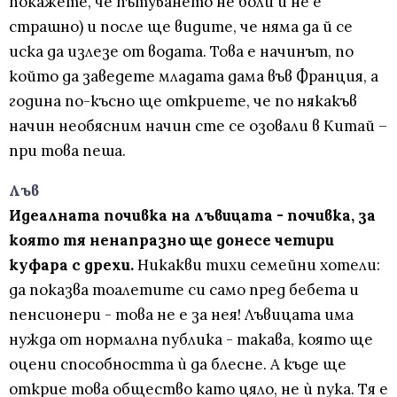
покажете, че пътуването не боли и не е
страшно) и после ще видите, че няма да й се
иска да излезе от водата. Това е начинът, по
който да заведете младата дама във Франция, а
година по-късно ще откриете, че по някакъв
начин необясним начин сте се озовали в Китай –
при това пеша.
Лъв
Идеалната почивка на лъвицата - почивка, за
която тя ненапразно ще донесе четири
куфара с дрехи.
Никакви тихи семейни хотели:
да показва тоалетите си само пред бебета и
пенсионери - това не е за нея! Лъвицата има
нужда от нормална публика - такава, която ще
оцени способността ѝ да блесне. А къде ще
открие това общество като цяло, не ѝ пука. Тя е