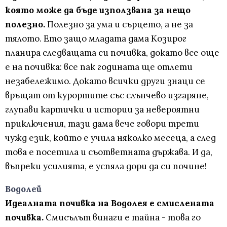
която може да бъде използвана за нещо
полезно.
Полезно за ума и сърцето, а не за
тялото. Ето защо младата дама Козирог
планира следващата си почивка, докато все още
е на почивка: все пак годината ще отлети
незабележимо. Докато всички други знаци се
връщат от курортите със слънчево изгаряне,
глупави картички и истории за невероятни
приключения, тази дама вече говори трети
чужд език, който е учила няколко месеца, а след
това е посетила и съответната държава. И да,
въпреки усилията, е успяла дори да си почине!
Водолей
Идеалната почивка на Водолея е смислената
почивка.
Смисълът винаги е тайна - това го