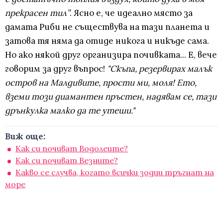
прекрасен тил”
. Ясно е, че идеално място за
дамата Риби не съществува на тази планета и
затова тя няма да отиде никога и никъде сама.
Но ако някой друг организира почивката... Е, вече
говорим за друг въпрос!
"Скъпа, резервирах малък
остров на Малдивите, прости ми, моля! Ето,
вземи този диамантен пръстен, надявам се, тази
дрънкулка малко да те утеши."
Виж още:
Как си почиват Водолеите?
Как си почиват Везните?
Какво се случва, когато всички зодии тръгнат на
море