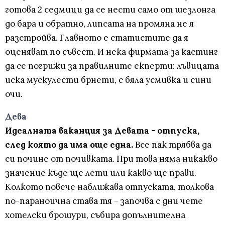
готова 2 седмици да се нести само от шезлонга
до бара и обратно, липсата на промяна не я
разстройва. Главното е статистите да я
оценяват по съвест. И нека фирмата за кастинг
да се погрижи за правилните екперти: лъвицата
иска мускулести брнети, с бяла усмивка и сини
очи.
Дева
Идеалната ваканция за Девата - отпуска,
след която да има още една.
Все пак трябва да
си почине от почивката. При това няма никакво
значение къде ще лети или какво ще прави.
Колкото повече наближава отпуската, толкова
по-параноична става тя - започва с дни чете
хотелски брошури, събира допълнителна