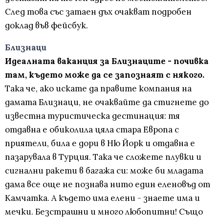
След това със затаен дъх очакват подробен
доклад във фейсбук.
Близнаци
Идеалната ваканция за Близнаците - почивка
там, където може да се запознаят с някого.
Така че, ако искате да правите компания на
дамата Близнаци, не очаквайте да стигнете до
известна туристическа дестинация: тя
отдавна е обиколила цяла стара Европа с
приятели, била е дори в Ню Йорк и отдавна е
пазарувала в Турция. Така че сложете плувки и
сигнални ракети в багажа си: може би младата
дама все още не познава нито един еленовъд от
Камчатка. А където има елени - знаете има и
мечки. Безстрашни и много любопитни! Също