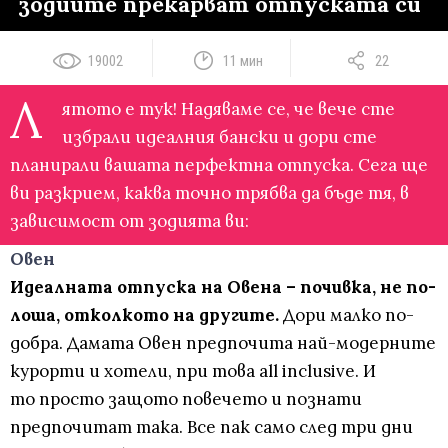
зодиите прекарват отпуската си
19002
11 мин
22
Л
ятото е тук! Надяваме се, че вече сте
избрали идеалния бански и дори сте
планирали вашата перфектна отпуска. Сега ще
ви разкрием, каква точно трябва да бъде тя, в
зависимост от зодията ви:
Овен
Идеалната отпуска на Овена – почивка, не по-
лоша, отколкото на другите.
Дори малко по-
добра. Дамата Овен предпочита най-модерните
курорти и хотели, при това all inclusive. И
то просто защото повечето и познати
предпочитат така. Все пак само след три дни