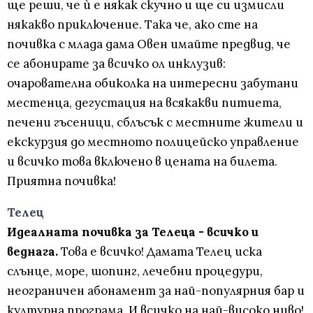
ще реши, че ѝ е някак скучно и ще си измисли
някакво приключение. Така че, ако сте на
почивка с млада дама Овен имайте предвид, че
се абонирате за всичко ол инклузив:
очарователна обиколка на интересни забутани
местенца, дегустация на всякакви питиета,
печени гъсеници, сблъсък с местните жители и
екскурзия до местното полицейско управление
и всичко това включено в цената на билета.
Приятна почивка!
Телец
Идеалната почивка за Телеца - всичко и
веднага.
Това е всичко! Дамата Телец иска
слънце, море, шопинг, лечебни процедури,
неограничен абонамент за най-популярния бар и
културна програма. И всичко на най-високо ниво!