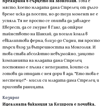
прекарана в сърцето на Монголия.
Това е
място, което младата дама Стрелец от дълго
време иска да посети, но до този момент не е
успяла. Тя не просто се опитва да завладее
Еверест, да се гмурне в Ганг, да открие
тайнството на Шанхай, да погали коала в
евкалиптова ферма, близо до Сидни, тя просто
търси вход за вътрешността на Монголия. И
това става абсолютно невъзможно, защото
компанията на младата дама Стрелец
постоянно е пълна с непознати, които са
готови да отидат с нея дори в ада. "Ето това е
местенце!"- мисли си младата дама Стрелец и
приготвя раницата.
Козирог
Идеалната ваканция за Козирога е почивка,