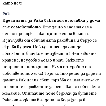
като нея!
Рак
Идеалната за Рака ваканция е почивка у дома
със семейството.
Ето защо младата дама
често прекарва ваканциите си на вилата.
Изпълзява от обичайната раковина и бързо се
скрива в друга. Но къде иначе да отиде -
абсолютно всичко е неизвестно! Неправилно
хранене, неудобно легло и най-важното -
неприятни непознати. Няма по-удобно от
собственото легло! Този който реши да даде на
дамата Рак целия свят, трябва да има ангелско
търпение и заявление за оставка по собствено
желание. Опитайте поне веднъж да бутнете
Рака от лодката в ледената вода (за да й