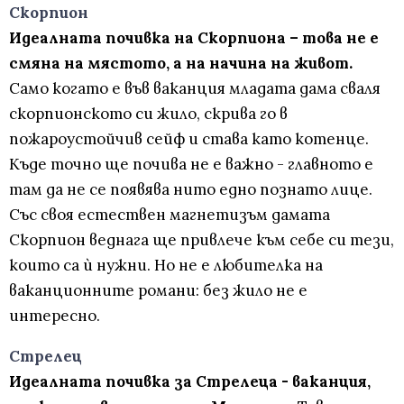
Скорпион
Идеалната почивка на Скорпиона – това не е
смяна на мястото, а на начина на живот.
Само когато е във ваканция младата дама сваля
скорпионското си жило, скрива го в
пожароустойчив сейф и става като котенце.
Къде точно ще почива не е важно - главното е
там да не се появява нито едно познато лице.
Със своя естествен магнетизъм дамата
Скорпион веднага ще привлече към себе си тези,
които са ѝ нужни. Но не е любителка на
ваканционните романи: без жило не е
интересно.
Стрелец
Идеалната почивка за Стрелеца - ваканция,