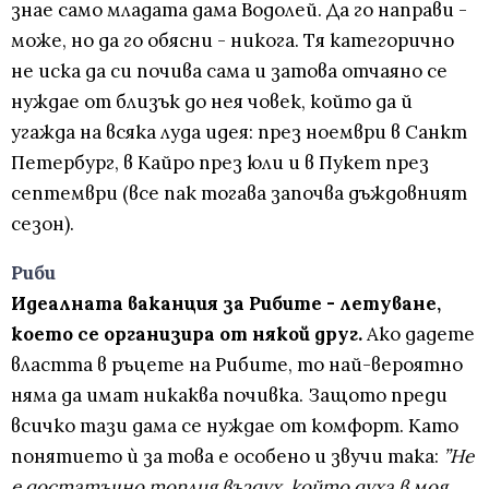
знае само младата дама Водолей. Да го направи -
може, но да го обясни - никога. Тя категорично
не иска да си почива сама и затова отчаяно се
нуждае от близък до нея човек, който да й
угажда на всяка луда идея: през ноември в Санкт
Петербург, в Кайро през юли и в Пукет през
септември (все пак тогава започва дъждовният
сезон).
Риби
Идеалната ваканция за Рибите - летуване,
което се организира от някой друг.
Ако дадете
властта в ръцете на Рибите, то най-вероятно
няма да имат никаква почивка. Защото преди
всичко тази дама се нуждае от комфорт. Като
понятието ѝ за това е особено и звучи така:
”Не
е достатъчно топлия въздух, който духа в моя