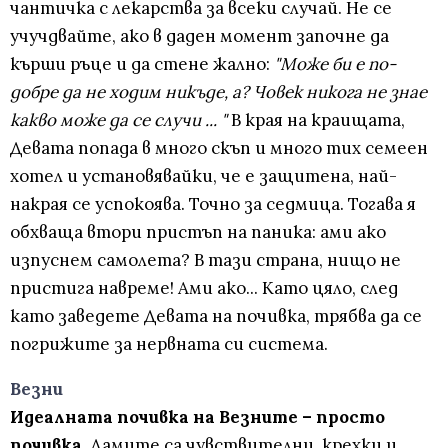
чантичка с лекарства за всеки случай. Не се
учучдвайте, ако в даден момент започне да
кърши ръце и да стене жално:
"Може би е по-
добре да не ходим никъде, а? Човек никога не знае
какво може да се случи ... "
В края на краищата,
Девата попада в много скъп и много тих семеен
хотел и установявайки, че е защитена, най-
накрая се успокоява. Точно за седмица. Тогава я
обхваща втори пристъп на паника: ами ако
изпуснем самолета? В тази страна, нищо не
пристига навреме! Ами ако... Като цяло, след
като заведете Девата на почивка, трябва да се
погрижите за нервната си система.
Везни
Идеалната почивка на Везните – просто
почивка.
Дамите са чувствителни, крехки и