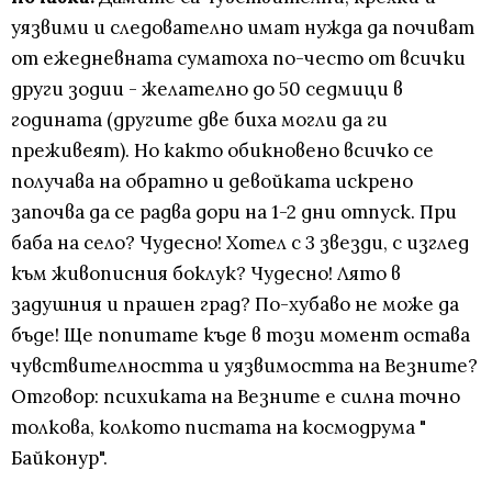
уязвими и следователно имат нужда да почиват
от ежедневната суматоха по-често от всички
други зодии - желателно до 50 седмици в
годината (другите две биха могли да ги
преживеят). Но както обикновено всичко се
получава на обратно и девойката искрено
започва да се радва дори на 1-2 дни отпуск. При
баба на село? Чудесно! Хотел с 3 звезди, с изглед
към живописния боклук? Чудесно! Лято в
задушния и прашен град? По-хубаво не може да
бъде! Ще попитате къде в този момент остава
чувствителността и уязвимостта на Везните?
Отговор: психиката на Везните е силна точно
толкова, колкото пистата на космодрума "
Байконур".