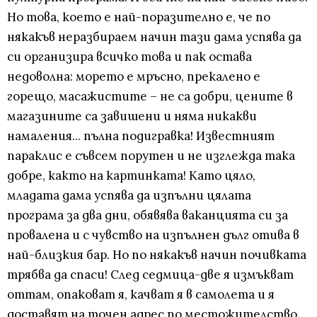
Но това, което е най-поразително е, че по
някакъв неразбираем начин тази дама успява да
си организира всичко това и пак остава
недоволна: морето е мръсно, прекалено е
горещо, масажистите – не са добри, цените в
магазините са завишени и няма никакви
намаления... пълна подигравка! Известният
параклис е съвсем порутен и не изглежда така
добре, както на картинката! Като цяло,
младата дама успява да изпълни цялата
програма за два дни, обявява ваканцията си за
провалена и с чувство на изпълнен дълг отива в
най-близкия бар. Но по някакъв начин почивката
трябва да спаси! След седмица-две я измъкват
оттам, опаковат я, качват я в самолета и я
доставят на точен адрес по местожителство.