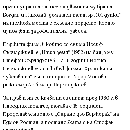
организирания от него и двамата му братя,
Богдан и Николай, домашен театър „101 дупки“ –
на толкова места е скъсано пердето, което
използват за „официална“ завеса.
Първият филм, в който се снима Йосиф
Сърчаджиев, е „Наша земя“ (1952) на баща му
Стефан Сърчаджиев. На 16 години Йосиф
Сърчаджиев участва във филма „Хроника на
чувствата“ със сценарист Тодор Монов и
режисьор Любомир Шарланджиев.
За пръв път се качва на сцената през 1960 г. в
Народния театър, тогава е 15-годишен.
Представлението е „Сирано дьо Бержерак“ на
Едмон Ростан, а постановката е на Стефан