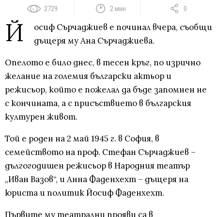
2729
2 мин
0
Й
осиф Сърчаджиев е починал вчера, съобщи
дъщеря му Ана Сърчаджиева.
Опелото е било днес, в тесен кръг, по изрично
желание на големия български актьор и
режисьор, който е пожелал да бъде запомнен не
с кончината, а с присъствието в българския
културен живот.
Той е роден на 2 май 1945 г. в София, в
семейството на проф. Стефан Сърчаджиев –
дългогодишен режисьор в Народния театър
„Иван Вазов“, и Анна Фаденхехт – дъщеря на
юриста и политик Йосиф Фаденхехт.
Първите му театрални прояви са в