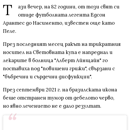
Т
ази вечер, на 82 години, от този свят си
отиде футболната легента Едсон
Арантес до Насименто, известен още като
Пеле.
През последният месец ракът на трикратния
носител на Световната купа е напреднал и
лекарите в болница "Алберт Айнщайн" го
поставиха под "повишени грижи", свързани с
"бъбречни и сърдечни дисфункции".
През септември 2021 г. на бразилската икона
беше отстранен тумор от дебелото черво,
но явно лечението не е дало резултат.