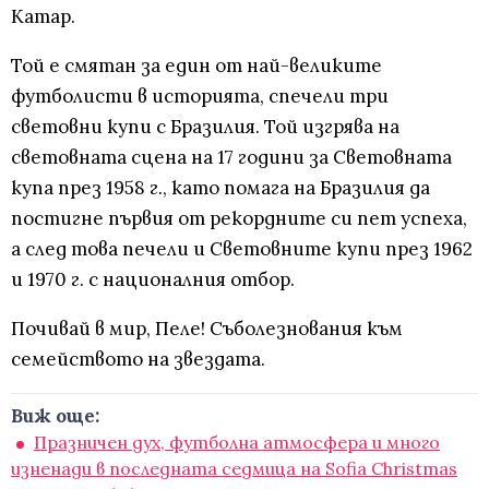
Катар.
Той е смятан за един от най-великите
футболисти в историята, спечели три
световни купи с Бразилия. Той изгрява на
световната сцена на 17 години за Световната
купа през 1958 г., като помага на Бразилия да
постигне първия от рекордните си пет успеха,
а след това печели и Световните купи през 1962
и 1970 г. с националния отбор.
Почивай в мир, Пеле! Съболезнования към
семейството на звездата.
Виж още:
Празничен дух, футболна атмосфера и много
изненади в последната седмица на Sofia Christmas