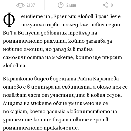
2107
2 мин
0
Ф
еновете на „Ергенът: Любов в рая" вече
получиха първи поглед към новия сезон.
Би Ти Ви пусна дебютния трейлър на
романтичното риалити, който загатва за
новите емоции, но запазва в тайна
самоличността на мъжете, които ще търсят
любовта.
В краткото видео водещата Райна Караянева
отново е в центъра на събитията, а около нея се
появяват част от участниците в новия сезон.
Лицата на мъжете обаче умишлено не се
показват, което засилва любопитството на
зрителите кои ще бъдат новите герои в
романтичното приключение.