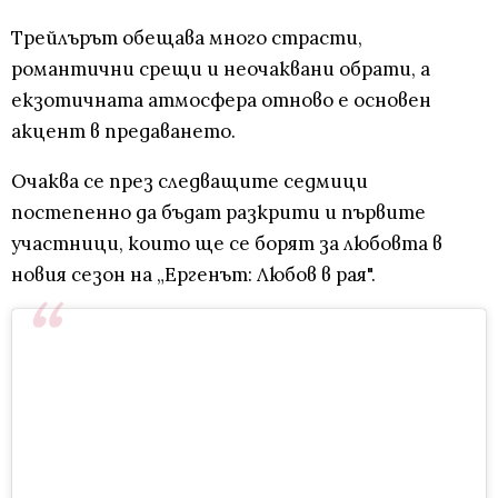
Трейлърът обещава много страсти,
романтични срещи и неочаквани обрати, а
екзотичната атмосфера отново е основен
акцент в предаването.
Очаква се през следващите седмици
постепенно да бъдат разкрити и първите
участници, които ще се борят за любовта в
новия сезон на „Ергенът: Любов в рая".