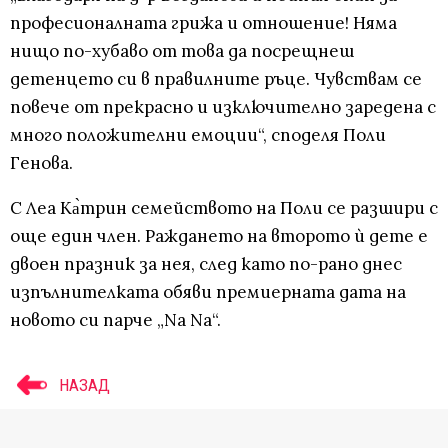
професионалната грижа и отношение! Няма
нищо по-хубаво от това да посрещнеш
детенцето си в правилните ръце. Чувствам се
повече от прекрасно и изключително заредена с
много положителни емоции“, споделя Поли
Генова.
С Леа Ка̀трин семейството на Поли се разшири с
още един член. Раждането на второто ѝ дете е
двоен празник за нея, след като по-рано днес
изпълнителката обяви премиерната дата на
новото си парче „Na Na“.
НАЗАД