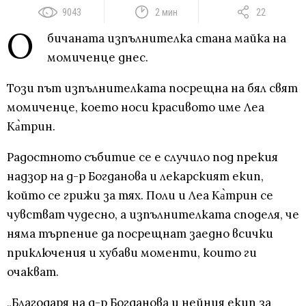
9043
2 мин
22
О
бичаната изпълнителка стана майка на
момиченце днес.
Този път изпълнителката посрещна на бял свят
момиченце, което носи красивото име Леа
Ка̀трин.
Радостното събитие се е случило под прекия
надзор на д-р Богданова и лекарският екип,
който се грижи за тях. Поли и Леа Ка̀трин се
чувстват чудесно, а изпълнителката споделя, че
няма търпение да посрещнат заедно всички
приключения и хубави моменти, които ги
очакват.
„Благодаря на д-р Богданова и нейния екип за