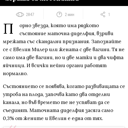
2847
2 мин
1
П
орно звезда, която има рядкото
състояние маточна диделфия, взриви
мрежата със скандални признания. Запознайте
се с Евелин Милер или жената с две вагини. Тя не
само има две вагини, но и две матки и два чифта
яйчници. И всички нейни органи работят
нормално.
Състоянието се появява, когато развиващата се
утроба на плода, започва като два отделни
канала, но във времето те не успяват да се
съединят. Маточната диделфия засяга само
0,3% от жените и Евелин е една от тях.