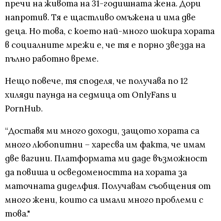
пречи на живота на 31-годишната жена. Дори
напротив. Тя е щастливо омъжена и има две
деца. Но това, с което най-много шокира хората
в социалните мрежи е, че тя е порно звезда на
пълно работно време.
Нещо повече, тя споделя, че получава по 12
хиляди паунда на седмица от OnlyFans и
PornHub.
“Доставя ми много доходи, защото хората са
много любопитни – харесва им факта, че имам
две вагини. Платформата ми даде възможност
да повиша и осведомеността на хората за
маточната диделфия. Получавам съобщения от
много жени, които са имали много проблеми с
това."