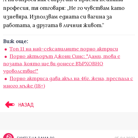
професия, тя отговаря: „Не го чувствам като
изневяра. Използвам едната си вагина за
работата, а другата в личния живот.”
Виж още:
Топ 11 на най-сексапилните порно актриси
Порно актьорът Джони Синс: "Дами, това е
позата, която ще ви донесе ВЪРХОВНО
удоволствие!"
Порно актриса дава акъл на 46г. жена, преспала с
много мъже (18+)
НАЗАД