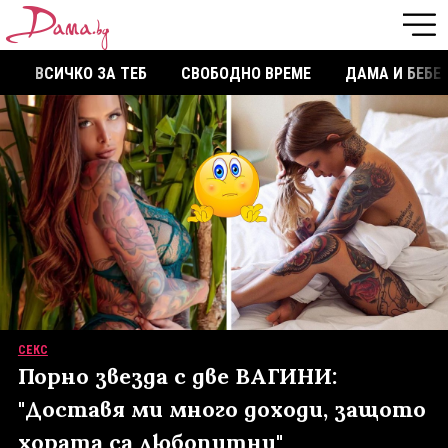
ВСИЧКО ЗА ТЕБ
СВОБОДНО ВРЕМЕ
ДАМА И БЕБЕ
СЕКС
Порно звезда с две ВАГИНИ:
"Доставя ми много доходи, защото
хората са любопитни"