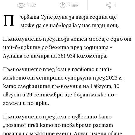
3002
2 мин
1
П
ървата Суперлуна за тази година ще
може да се наблюдава у нас тази нощ.
Пълнолунието през този летен месец е едно от
най-близките до Земята през годината -
Луната се намира на 361 934 километра.
Пълнолунието през юли е първото и най-
малкото от четирите суперлуни през 2023 г.,
като следващите пълнолуния на 1 август, 30
август и 29 септември ще бъдат малко по-
големи и по-ярки.
Пълнолунието през юли е известно като
„рогато“, тъй като по това време растат
рогата на мъжките елени. Други имена обаче