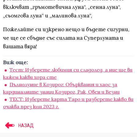
включват „гръмотевична луна“, „сенна луна“,
„сьомгова луна“ и „малинова луна“,
Пожелайте си изкрено нещо и бъдете сигурни,
че ще се сбъдне със силата на Суперлуната и
вашата вяра!
Виж още:
Тест: Изберете любимия си сладолед, а ние ще ви
кажем какви хора сте
Пълнолуние в Козирог: Обърквания и хаос за
кардиналните знаци Козирог, Рак, Овен и Везни
ТЕСТ: Изберете карта Таро и разберете какво ви
очаква през юли 2023 г.
НАЗАД