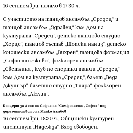
16 септември, начало в 17:30 ч.
С участието на танцов ансамбъл „Средец“ и
танцов ансамбъл „Здравец“ към Дом на
културата „Средец“, детско танцово студио
„Хорце“, танцов състав „Шопски наниз“, детско-
юношески ансамбъл „Вихрен“, танцова формация
„Софистик-живо“, фолклорен ансамбъл
„Светлина“, клуб по спортни танци „Средец“
към Дом на културата „Средец“, балет „Веда
Джуниър“, балетно студио „Тиара“, фолклорен
ансамбъл „Люлин“.
Концерт за Деня на София на "Симфониета „София“ под
диригентството на Минко Ламбов
16 септември, 18:30 ч., Общински културен
институт „Надежда“. Вход свободен.