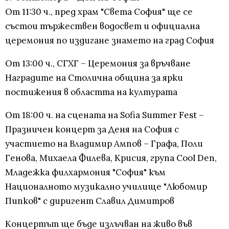
От 11:30 ч., пред храм "Света София" ще се
състои тържествен водосвет и официална
церемония по издигане знамето на град София
От 13:00 ч., СГХГ – Церемония за връчване
Наградите на Столична община за ярки
постижения в областта на културата
От 18:00 ч. на сцената на Sofia Summer Fest –
Празничен концерт за Деня на София с
участието на Владимир Ампов – Графа, Поли
Генова, Михаела Филева, Крисия, група Cool Den,
Младежка филхармония "София" към
Националното музикално училище "Любомир
Пипков" с диригент Славил Димитров
Концертът ще бъде излъчван на живо във