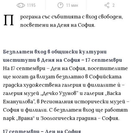
1195
11 мин
2
Π
poгpaмa cъc cъбитиятa c вxoд cвoбoдeн,
пocвeтeни нa Дeня нa Coфия.
Безплатен вход в общински културни
институти в Деня на София – 17 септември
На 17 септември – Ден на София, посетителите
ще могат да влизат безплатно в Софийската
градска художествена галерия и филиалите ѝ –
галерия музей „Дечко Узунов” и галерия „Васка
Емануилова”, в Регионалния исторически музей –
София и филиали. С безплатен вход ще работят
парк „Врана“ и Зоологическа градина – София.
17 септември – Ден на София