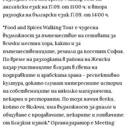
английски език на 17.09. от 11:00 ч. и втора
разходка на български език 17.09. от 14:00 ч.
"Food and Spices Walking Tour e чудесна
възможност за пътешествие на сетивата за
всички местни хора, както и за
пътешествениците, решили да посетят София.
По време на разходката в района на Женски
пазар участниците влизат в света на
подправките и арабската храна – респективно
култура, докато слушат интересните истории
на собствениците на няколко магазинчета,
пекарни и ресторанти. По този начин всеки,
който се включи, има възможност за диалог и
общуване с продавачите, пекарите и готвачите
от Близкия изток." Организиратор е Meeting