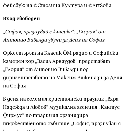
фейсбук: на @Столица Култура и @ArtSofia
Вход свободен
„София, празнувай с класика“: „Глория“ от
Антонио Вивалди звучи за Деня на София
Оркестърът на Класик ФМ радио и Софийски
камерен хор „Васил Арнаудов“ представят
„Глория“ от Антонио Вивалди под
диригентството на Максим Ешкенази за Деня
на София
В деня на големия християнски празник „Вяра,
Надежда и Любов“ музикална агенция „Кантус
Фирмус“ по традиция организира
тържественото събитие „София, празнувай с