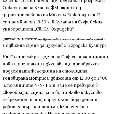
класика“. Събитието ще предложи програма с
Оркестъра на Класик ФМ радио под
диригентството на Максим Ешкенази на 17
септември от 19:30 ч. в Аулата на Софийския
университет „Св. Кл. Охридски“.
„ЗВУКЪТ НА МЕТРОТО“ превзема нови сцени и привлича нови публики
Подвижна сцена за изкуство и градска култура
На 17 септември – Деня на София, традиционни,
нови и дигитални изкуства ще преобразят
подземната железница на столицата.
Реновирана мотриса, движеща от 12:00 до 17:00
ч. по линиите №№ 1, 2 и 4 ще се превърне в
своеобразна сцена за ново цирково изкуство,
съвременен танц, паркур, лонгборд денсинг,
роботеатър, пантонима, класическа и
електронна музика. На метростанциите