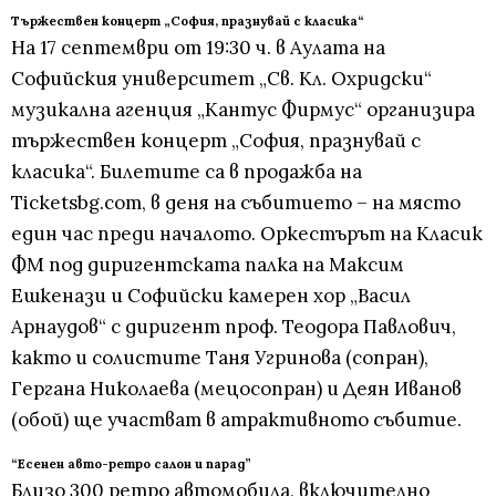
Тържествен концерт „София, празнувай с класика“
На 17 септември от 19:30 ч. в Аулата на
Софийския университет „Св. Кл. Охридски“
музикална агенция „Кантус Фирмус“ организира
тържествен концерт „София, празнувай с
класика“. Билетите са в продажба на
Ticketsbg.com, в деня на събитието – на място
един час преди началото. Оркестърът на Класик
ФМ под диригентската палка на Максим
Ешкенази и Софийски камерен хор „Васил
Арнаудов“ с диригент проф. Теодора Павлович,
както и солистите Таня Угринова (сопран),
Гергана Николаева (мецосопран) и Деян Иванов
(обой) ще участват в атрактивното събитие.
“Есенен авто-ретро салон и парад”
Близо 300 ретро автомобила, включително