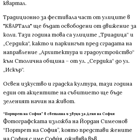
квартал.
Традиционно за фестивала част от улиците в
"КвАРТала" ще бъдат освободени от движение за
коли. Тази година това са улиците „Триадица“ и
„Сердика“, както и паркингът пред сградата на
направление „Архитектура и градоустройство“
към Столична община – от ул. „Сердика“ до ул.
„Искър“.
Освен изкуство и градска култура, тази година
един от акцентите на събитието ще бъде
зеленият начин на живот.
“Портрет на София” в светлина и звуци за Деня на София
Фотографската изложба на Йордан Симеонов
“Портрет на София”, която представи жените
на София с име Софѝя, оживява във