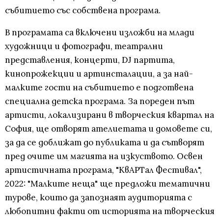
събитието със собствена програма.
В програмата са включени изложби на млади
художници и фотографи, театрални
представления, концерти, DJ партита,
кинопрожекции и артинсталации, а за най-
малките гости на събитието е подготвена
специална детска програма. За пореден път
артисти, локализирани в творческия квартал на
София, ще отворят ателиетата и домовете си,
за да се доближат до публиката и да сътворят
пред очите им магията на изкуството. Освен
артистичната програма, "КвАРТал Фестивал",
2022: "Малките неща" ще предложи тематични
турове, които да запознаят аудиторията с
любопитни факти от историята на творческия