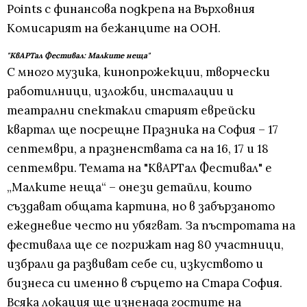
Points с финансова подкрепа на Върховния
Комисарият на бежанците на ООН.
"КвАРТал Фестивал: Малките неща"
С много музика, кинопрожекции, творчески
работилници, изложби, инсталации и
театрални спектакли старият еврейски
квартал ще посрещне Празника на София – 17
септември, а празненствата са на 16, 17 и 18
септември. Темата на "КвАРТал Фестивал" е
„Малките неща“ – онези детайли, които
създават общата картина, но в забързаното
ежедневие често ни убягват. За пъстротата на
фестивала ще се погрижат над 80 участници,
избрали да развиват себе си, изкуството и
бизнеса си именно в сърцето на Стара София.
Всяка локация ще изненада гостите на