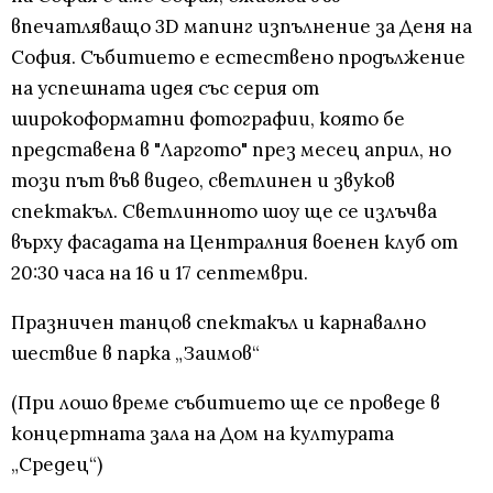
впечатляващо 3D мапинг изпълнение за Деня на
София. Събитието е естествено продължение
на успешната идея със серия от
широкоформатни фотографии, която бе
представена в "Ларгото" през месец април, но
този път във видео, светлинен и звуков
спектакъл. Светлинното шоу ще се излъчва
върху фасадата на Централния военен клуб от
20:30 часа на 16 и 17 септември.
Празничен танцов спектакъл и карнавално
шествие в парка „Заимов“
(При лошо време събитието ще се проведе в
концертната зала на Дом на културата
„Средец“)