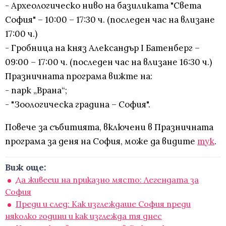
- Археологическо ниво на базиликата "Света
София" – 10:00 – 17:30 ч. (последен час на влизане
17:00 ч.)
- Гробница на княз Александър I Батенберг –
09:00 – 17:00 ч. (последен час на влизане 16:30 ч.)
Празничната програма вижте на:
- парк „Врана“;
- "Зоологическа градина – София".
Повече за събитията, включени в Празничната
програма за деня на София, може да видите
тук
.
Виж още:
Да живееш на приказно място: Легендата за
София
Преди и след: Как изглеждаше София преди
няколко години и как изглежда тя днес