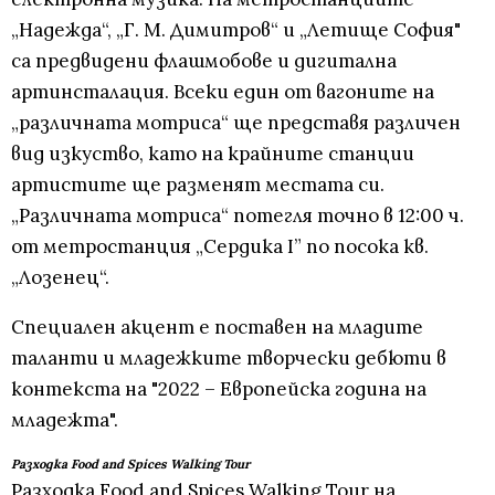
„Надежда“, „Г. М. Димитров“ и „Летище София"
са предвидени флашмобове и дигитална
артинсталация. Всеки един от вагоните на
„различната мотриса“ ще представя различен
вид изкуство, като на крайните станции
артистите ще разменят местата си.
„Различната мотриса“ потегля точно в 12:00 ч.
от метростанция „Сердика I” по посока кв.
„Лозенец“.
Специален акцент е поставен на младите
таланти и младежките творчески дебюти в
контекста на "2022 – Европейска година на
младежта".
Разходка Food and Spices Walking Tour
Разходка Food and Spices Walking Tour на