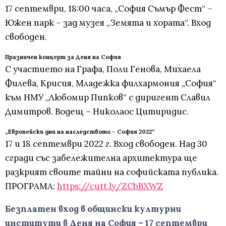
17 септември, 18:00 часа, „София Съмър Фест“ –
Южен парк – зад музея „Земята и хората“. Вход
свободен.
Празничен концерт за Деня на София
С участието на Графа, Поли Генова, Михаела
Филева, Крисия, Младежка филхармония „София“
към НМУ „Любомир Пипков“ с диригент Славил
Димитров. Водещ – Николаос Цитиридис.
„Европейски дни на наследството – София 2022“
17 и 18 септември 2022 г. Вход свободен. Над 30
сгради със забележителна архитектура ще
разкрият своите тайни на софийската публика.
ПРОГРАМА:
https://cutt.ly/ZCbBXWZ
Безплатен вход в общински културни
институти в Деня на София – 17 септември