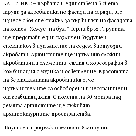
КАНЕТИКС – първата и единствена в света
трупа за акробатика по фасади на сгради, ще
изнесе своя спектакъл за първи път на фасадата
на хотел “Хемус” на бул. “Черни връх”. Трупата
ще представи един различен въздушен
спектакъл в изпълнение на седем виртуозни
акробати. Артистите ще изпълнят сложни
акробатични елементи, салта и хореография в
комбинация с музика и осветление. Красотата
на вертикалната акробатика е, че
изпълнителите са освободени и неограничени
от гравитацията. С полети на 30 метра над
земята артистите ще съживят
архитектурните пространства.
Шоуто е с продължителност 8 минути.