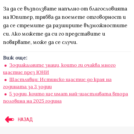
За да се възползвате напълно от благословията
на Юпитер, трябва да поемете отговорност и
да се стремите да разширите възможностите
си. Ако можете да си го представите и
повярвате, може да се случи.
Виж още:
Зодиакалните знаци, които ги очаква много
щастие през ЮНИ
Щастливци: Истинско щастие до края на
годината за 3 зодии
5 зодии, които ще имат най-щастливата втора
половина на 2025 година
НАЗАД