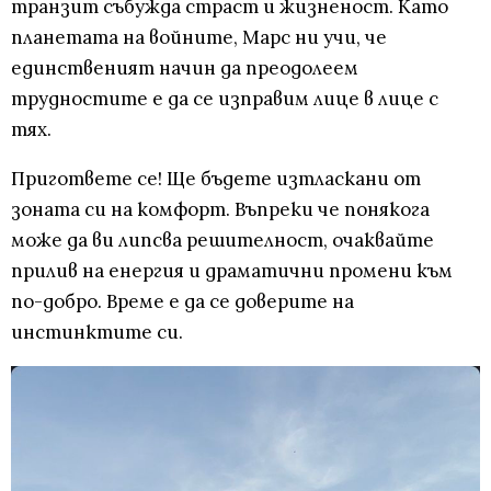
транзит събужда страст и жизненост. Като
планетата на войните, Марс ни учи, че
единственият начин да преодолеем
трудностите е да се изправим лице в лице с
тях.
Пригответе се! Ще бъдете изтласкани от
зоната си на комфорт. Въпреки че понякога
може да ви липсва решителност, очаквайте
прилив на енергия и драматични промени към
по-добро. Време е да се доверите на
инстинктите си.