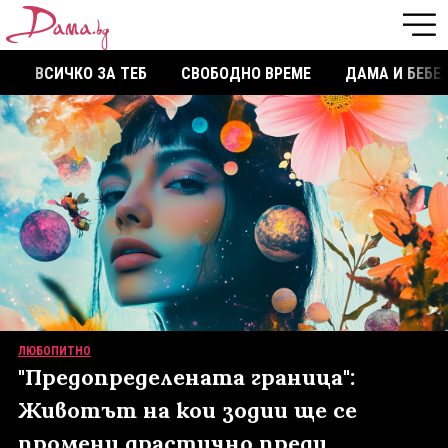
ВСИЧКО ЗА ТЕБ
СВОБОДНО ВРЕМЕ
ДАМА И БЕБЕ
ЛЮБОПИТНО
"Предопределената граница":
Животът на кои зодии ще се
промени драстично преди