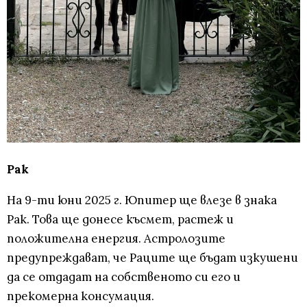
Рак
На 9-ти юни 2025 г. Юпитер ще влезе в знака
Рак. Това ще донесе късмет, растеж и
положителна енергия. Астролозите
предупреждават, че Раците ще бъдат изкушени
да се отдадат на собственото си его и
прекомерна консумация.