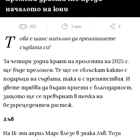
началото на юни
882
3 мин
0
Т
ова е шанс напълно да пренапишете
съдбата си!
За четири зодии краят на пролетта на 2025 г.
ще бъде преломен. Те ще се сблъскат както с
подаръци на съдбата, така и с препятствия. И
двете трябва да бъдат приети с благодарност,
защото ще се превърнат в точка на
безпрецедентен растеж.
Лъв
На 18-ти април Марс влезе в знака Лъв. Този