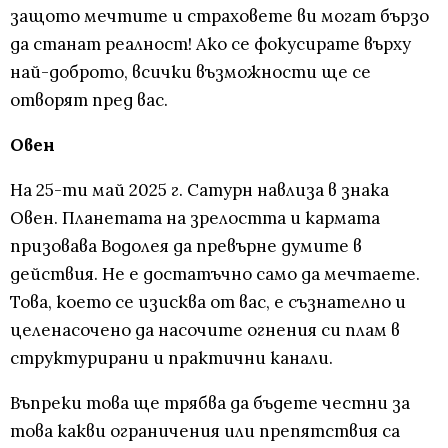
защото мечтите и страховете ви могат бързо
да станат реалност! Ако се фокусирате върху
най-доброто, всички възможности ще се
отворят пред вас.
Овен
На 25-ти май 2025 г. Сатурн навлиза в знака
Овен. Планетата на зрелостта и кармата
призовава Водолея да превърне думите в
действия. Не е достатъчно само да мечтаете.
Това, което се изисква от вас, е съзнателно и
целенасочено да насочите огнения си плам в
структурирани и практични канали.
Въпреки това ще трябва да бъдете честни за
това какви ограничения или препятствия са