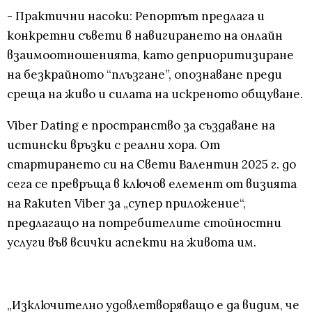
- Практични насоки: Репортът предлага и
конкретни съвети в навигирането на онлайн
взаимоотношенията, като деприоритизиране
на безкрайното “плъзгане”, опознаване преди
среща на живо и силата на искреното общуване.
Viber Dating е пространство за създаване на
истински връзки с реални хора. От
стартирането си на Свети Валентин 2025 г. до
сега се превръща в ключов елемент от визията
на Rakuten Viber за „супер приложение“,
предлагащо на потребителите стойностни
услуги във всички аспекти на живота им.
„Изключително удовлетворяващо е да видим, че