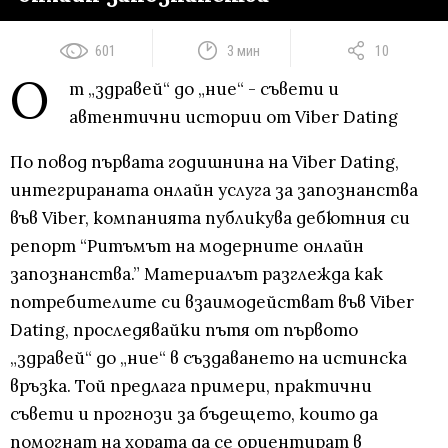
601
3 мин
10
О
т „здравей“ до „ние“ - съвети и
автентични истории от Viber Dating
По повод първата годишнина на Viber Dating,
интегриранaта онлайн услуга за запознанства
във Viber, компанията публикува дебютния си
репорт “Ритъмът на модерните онлайн
запознанства.” Материалът разглежда как
потребителите си взаимодействат във Viber
Dating, проследявайки пътя от първото
„здравей“ до „ние“ в създаването на истинска
връзка. Той предлага примери, практични
съвети и прогнози за бъдещето, които да
помогнат на хората да се ориентират в