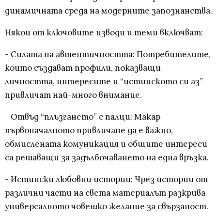
динамичната среда на модерните запознанства.
Някои от ключовите изводи и теми включват:
- Силата на автентичността: Потребителите,
които създават профили, показващи
личността, интересите и “истинското си аз”
привличат най-много внимание.
- Отвъд “плъзгането” с палци: Макар
първоначалното привличане да е важно,
обмислената комуникация и общите интереси
са решаващи за задълбочаването на една връзка.
- Истински любовни истории: Чрез истории от
различни части на света материалът разкрива
универсалното човешко желание за свързаност.