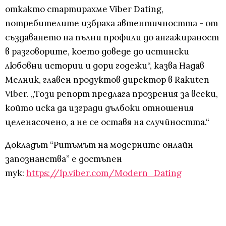
откакто стартирахме Viber Dating,
потребителите избраха автентичността - от
създаването на пълни профили до ангажираност
в разговорите, което доведе до истински
любовни истории и дори годежи“, казва Надав
Мелник, главен продуктов директор в Rakuten
Viber. „Този репорт предлага прозрения за всеки,
който иска да изгради дълбоки отношения
целенасочено, а не се оставя на случйността.“
Докладът “Ритъмът на модерните онлайн
запознанства” е достъпен
тук:
https://lp.viber.com/Modern_Dating