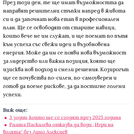
През този ден, те ще имат възможността да
направят решителни стъпки напред в живота
си и да започнат нова етап в професионален
план. Ще се освободят от старите навици,
които вече не им служат, и ще поемат по пътя
към успеха със свежи идеи и възобновена
енергия. Може да им се появи нова възможност
за лидерство или важна позиция, която ще
изисква нов подход и смели решения. Козирогът
ще се почувства по-силен, по-самоуверен и
готов да поеме рискове, за да постигне големи
успехи.
Виж още:
3 зодии, които ще се сгодят през 2025 година
Ралица Паскалева отказва да води „Игри на
волята“ без Димо Алексиев