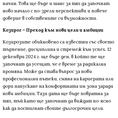
начин. Това ще бъде и шанс за тях да започнат
ново начало с по-зрели перспективи и повече
доверие в собствените си възможности.
Козирог – Преход към нови цели и амбиции
Козирозите обикновено са известни със своето
търпение, дисциплина и стремеж към успех. 12
декември 2024 г. ще бъде ден, в който те ще
започнат да усещат, че е време за радикална
промяна. Може да става въпрос за нови
професионални пътеки, смяна на кариерата или
дори напускане на комфортната им зона заради
нови амбиции. Тази дата ще бъде повратна за
тях, тъй като ще започнат да виждат по-ясно
как да постигнат своите дългосрочни цели.