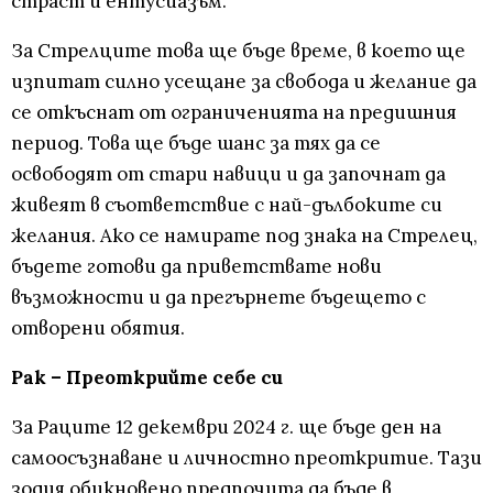
страст и ентусиазъм.
За Стрелците това ще бъде време, в което ще
изпитат силно усещане за свобода и желание да
се откъснат от ограниченията на предишния
период. Това ще бъде шанс за тях да се
освободят от стари навици и да започнат да
живеят в съответствие с най-дълбоките си
желания. Ако се намирате под знака на Стрелец,
бъдете готови да приветствате нови
възможности и да прегърнете бъдещето с
отворени обятия.
Рак – Преоткрийте себе си
За Раците 12 декември 2024 г. ще бъде ден на
самоосъзнаване и личностно преоткритие. Тази
зодия обикновено предпочита да бъде в