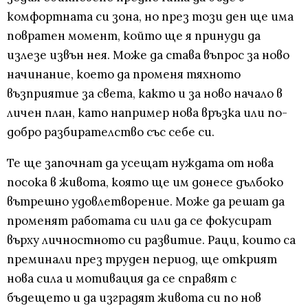
комфортната си зона, но през този ден ще има
повратен момент, който ще я принуди да
излезе извън нея. Може да става въпрос за ново
начинание, което да променя тяхното
възприятие за света, както и за ново начало в
личен план, като например нова връзка или по-
добро разбирателство със себе си.
Те ще започнат да усещат нуждата от нова
посока в живота, която ще им донесе дълбоко
вътрешно удовлетворение. Може да решат да
променят работата си или да се фокусират
върху личностното си развитие. Раци, които са
преминали през труден период, ще открият
нова сила и мотивация да се справят с
бъдещето и да изградят живота си по нов