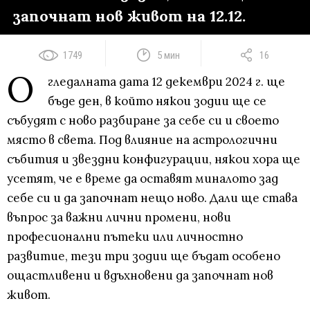
започнат нов живот на 12.12.
1749
5 мин
16
О
гледалната дата 12 декември 2024 г. ще
бъде ден, в който някои зодии ще се
събудят с ново разбиране за себе си и своето
място в света. Под влияние на астрологични
събития и звездни конфигурации, някои хора ще
усетят, че е време да оставят миналото зад
себе си и да започнат нещо ново. Дали ще става
въпрос за важни лични промени, нови
професионални пътеки или личностно
развитие, тези три зодии ще бъдат особено
ощастливени и вдъхновени да започнат нов
живот.