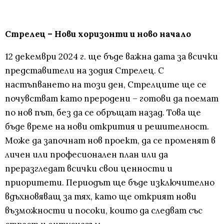
Стрелец – Нови хоризонти и ново начало
12 декември 2024 г. ще бъде важна дата за всички
представители на зодия Стрелец. С
настъпването на този ден, Стрелците ще се
почувстват като преродени – готови да поемат
по нов път, без да се обръщат назад. Това ще
бъде време на нови открития и решителност.
Може да започнат нов проект, да се променят в
личен или професионален план или да
преразгледат всички свои ценности и
приоритети. Периодът ще бъде изключително
вдъхновяващ за тях, като ще открият нови
възможности и посоки, които да следват със