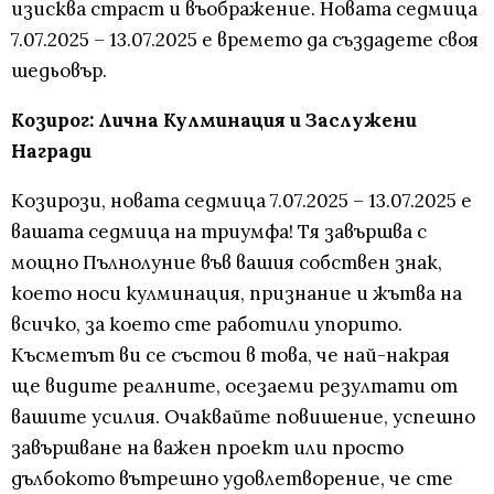
изисква страст и въображение. Новата седмица
7.07.2025 – 13.07.2025 е времето да създадете своя
шедьовър.
Козирог: Лична Кулминация и Заслужени
Награди
Козирози, новата седмица 7.07.2025 – 13.07.2025 е
вашата седмица на триумфа! Тя завършва с
мощно Пълнолуние във вашия собствен знак,
което носи кулминация, признание и жътва на
всичко, за което сте работили упорито.
Късметът ви се състои в това, че най-накрая
ще видите реалните, осезаеми резултати от
вашите усилия. Очаквайте повишение, успешно
завършване на важен проект или просто
дълбокото вътрешно удовлетворение, че сте