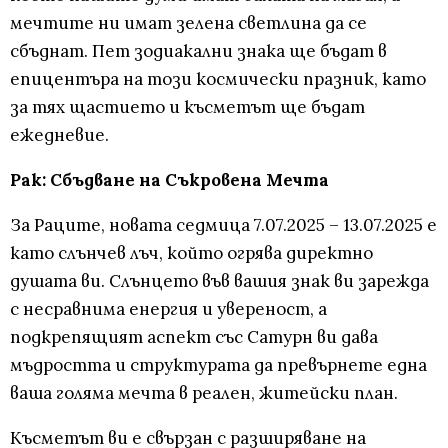
мечтите ни имат зелена светлина да се
сбъднат. Пет зодиакални знака ще бъдат в
епицентъра на този космически празник, като
за тях щастието и късметът ще бъдат
ежедневие.
Рак: Сбъдване на Съкровена Мечта
За Раците, новата седмица 7.07.2025 – 13.07.2025 е
като слънчев лъч, който огрява директно
душата ви. Слънцето във вашия знак ви зарежда
с несравнима енергия и увереност, а
подкрепящият аспект със Сатурн ви дава
мъдростта и структурата да превърнете една
ваша голяма мечта в реален, житейски план.
Късметът ви е свързан с разширяване на