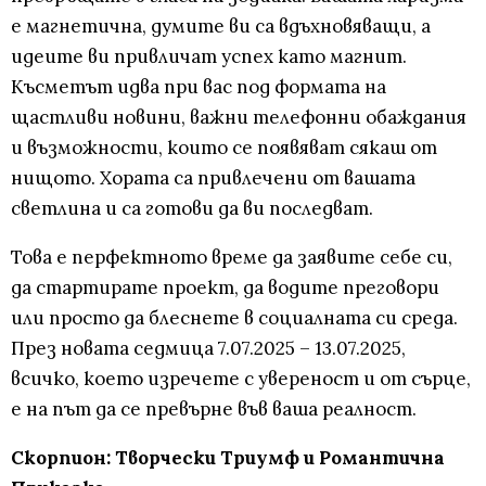
е магнетична, думите ви са вдъхновяващи, а
идеите ви привличат успех като магнит.
Късметът идва при вас под формата на
щастливи новини, важни телефонни обаждания
и възможности, които се появяват сякаш от
нищото. Хората са привлечени от вашата
светлина и са готови да ви последват.
Това е перфектното време да заявите себе си,
да стартирате проект, да водите преговори
или просто да блеснете в социалната си среда.
През новата седмица 7.07.2025 – 13.07.2025,
всичко, което изречете с увереност и от сърце,
е на път да се превърне във ваша реалност.
Скорпион: Творчески Триумф и Романтична