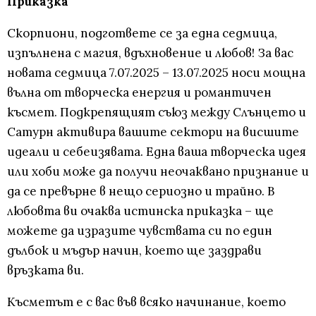
Приказка
Скорпиони, подгответе се за една седмица,
изпълнена с магия, вдъхновение и любов! За вас
новата седмица 7.07.2025 – 13.07.2025 носи мощна
вълна от творческа енергия и романтичен
късмет. Подкрепящият съюз между Слънцето и
Сатурн активира вашите сектори на висшите
идеали и себеизявата. Една ваша творческа идея
или хоби може да получи неочаквано признание и
да се превърне в нещо сериозно и трайно. В
любовта ви очаква истинска приказка – ще
можете да изразите чувствата си по един
дълбок и мъдър начин, което ще заздрави
връзката ви.
Късметът е с вас във всяко начинание, което