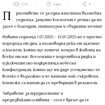
3160
6 мин
9
П
ригответе се за една наистина вълшебна
седмица, защото Космосът е решил да ни
залее с благодат, оптимизъм и сбъднати мечти!
Новата седмица 7.07.2025 – 13.07.2025 не е просто
поредица от дни, а пълноводна река от щастие
и късмет, която ще потече мощно в живота на
всеки от нас. Вселената е подготвила рядка и
изключително подкрепяща небесна
конфигурация, която ще ни даде усещането, че
всичко е възможно и че нашите най-съкровени
копнежи са напът да се превърнат в реалност.
Забравете за трудностите и
предизвикателствата – сега е време да се