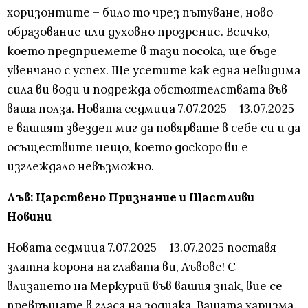
хоризонтите – било то чрез пътуване, ново
образование или духовно прозрение. Всичко,
което предприемете в тази посока, ще бъде
увенчано с успех. Ще усетите как една невидима
сила ви води и подрежда обстоятелствата във
ваша полза. Новата седмица 7.07.2025 – 13.07.2025
е вашият звезден миг да повярвате в себе си и да
осъществите нещо, което доскоро ви е
изглеждало невъзможно.
Лъв: Царствено Признание и Щастливи
Новини
Новата седмица 7.07.2025 – 13.07.2025 поставя
златна корона на главата ви, Лъвове! С
влизането на Меркурий във вашия знак, вие се
превръщате в гласа на зодиака. Вашата харизма