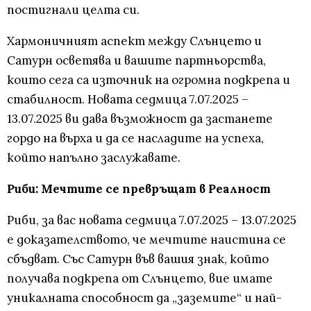
постигнали целта си.
Хармоничният аспект между Слънцето и
Сатурн осветява и вашите партньорства,
които сега са източник на огромна подкрепа и
стабилност. Новата седмица 7.07.2025 –
13.07.2025 ви дава възможност да застанете
гордо на върха и да се насладите на успеха,
който напълно заслужавате.
Риби: Мечтите се превръщат в Реалност
Риби, за вас новата седмица 7.07.2025 – 13.07.2025
е доказателството, че мечтите наистина се
сбъдват. Със Сатурн във вашия знак, който
получава подкрепа от Слънцето, вие имате
уникалната способност да „заземите“ и най-