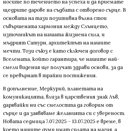
носите по течението на успеха и да приемате
щедрите дарове на съдбата с отворено сърце. В
основата на тази позитивна вълна стои
съвършената хармония между Слънцето,
източникът на нашата жизнена сила, и
мъдрият Сатурн, архитектът на нашите
мечти. Този съюз е като сключен договор с
Вселената, който гарантира, че нашите най-
смели видения ще получат здрави основи, за да
се превърнат в трайни постижения.
В допълнение, Меркурий, планетата на
комуникацията, влиза в царствения знак Лъв,
дарявайки ни със смелостта да говорим от
сърце и да заявяваме желанията си с увереност.
Новата седмица 7.07.2025 – 13.07.2025 е време, в
което нашите думи имат силата на магия, а