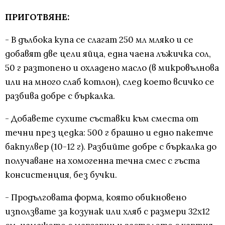
ПРИГОТВЯНЕ:
- В дълбока купа се слагат 250 мл мляко и се
добавят две цели яйца, една чаена лъжичка сол,
50 г разтопено и охладено масло (в микровълнова
или на много слаб котлон), след което всичко се
разбива добре с бъркалка.
- Добавете сухите съставки към сместа от
течни през цедка: 500 г брашно и едно пакетче
бакпулвер (10-12 г). Разбийте добре с бъркалка до
получаване на хомогенна течна смес с гъста
консистенция, без бучки.
- Продълговата форма, която обикновено
използвате за козунак или хляб с размери 32х12