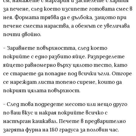
см, намажете с маргарин и застелете с хартия
за печене, след което изсипете готовата смес в
нея. Формата трябва да е дълбока, защото при
печене сместа нараства, а обемът се увеличава
почти двойно.
- Заравнете повърхността, след което
покрийте с едно разбито яйце. Разпределете
яйцето равномерно върху цялото тесто, като
се стараете да попадне под всички ъгли. Отгоре
се нареждат листа топено сирене, които да
покрият цялата повърхност.
- След това подредете месото или нещо друго
по ваш вкус и накрая покрийте всичко с
настърган кашкавал. Печете в предварително
загрята фурна на 180 градуса за половин час.