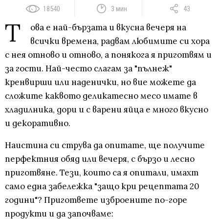
18540
3 мин
43
Т
ова е най-бързата и вкусна вечеря на
всички времена, радвам любимите си хора
с нея отново и отново, а понякога я приготвям и
за гости. Най-често слагам за "пълнеж"
кренвирши или наденички, но вие можете да
сложите каквото деликатесно месо имате в
хладилника, дори и с варени яйца е много вкусно
и декоративно.
Наистина си струва да опитате, ще получите
перфектния обяд или вечеря, с бързо и лесно
приготвяне. Тези, които са я опитали, имахт
само една забележка "защо кри рецептата 20
години"? Пригответе изброените по-горе
продукти и да започваме: