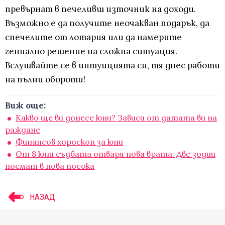
превърнат в печеливш източник на доходи.
Възможно е да получите неочакван подарък, да
спечелите от лотария или да намерите
гениално решение на сложна ситуация.
Вслушвайте се в интуицията си, тя днес работи
на пълни обороти!
Виж още:
Какво ще ви донесе юни? Зависи от датата ви на
раждане
Финансов хороскоп за юни
От 8 юни съдбата отваря нова врата: Две зодии
поемат в нова посока
НАЗАД