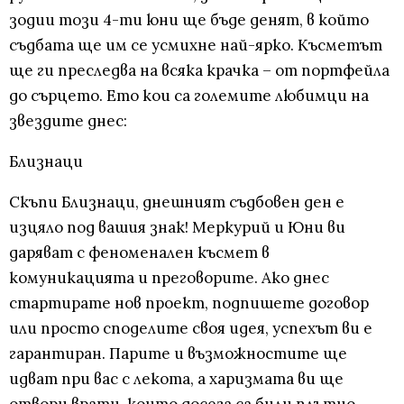
зодии този 4-ти юни ще бъде денят, в който
съдбата ще им се усмихне най-ярко. Късметът
ще ги преследва на всяка крачка – от портфейла
до сърцето. Ето кои са големите любимци на
звездите днес:
Близнаци
Скъпи Близнаци, днешният съдбовен ден е
изцяло под вашия знак! Меркурий и Юни ви
даряват с феноменален късмет в
комуникацията и преговорите. Ако днес
стартирате нов проект, подпишете договор
или просто споделите своя идея, успехът ви е
гарантиран. Парите и възможностите ще
идват при вас с лекота, а харизмата ви ще
отвори врати, които досега са били плътно