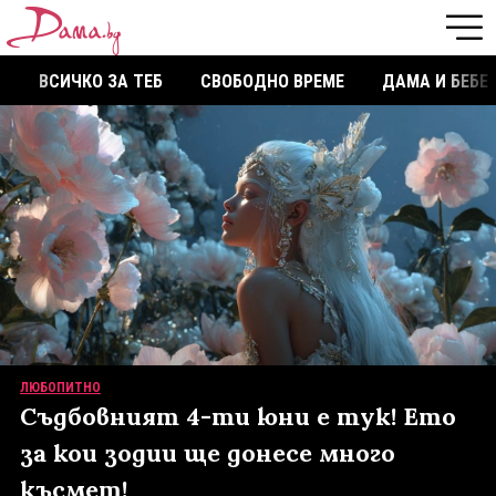
ВСИЧКО ЗА ТЕБ
СВОБОДНО ВРЕМЕ
ДАМА И БЕБЕ
ЛЮБОПИТНО
Съдбовният 4-ти юни е тук! Ето
за кои зодии ще донесе много
късмет!