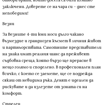
заключени. Доверете се на чара си – днес сте
непобедими!
Везни
За Везните 4-ти юни носи дълго чакано
възмездие и грандиозен късмет в личния живот
и партньорствата. Самотните представители
на знака имат реалния шанс да преживеят
съдбовна среща, която бързо ще прерасне в
нещо голямо и споделено. В професионален план
всичко, с което се заемете, ще се подрежда
сякаш от невидима ръка. Денят е идеален да
рискувате и да излезете от зоната си на
комфорт.
Стрелец