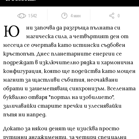
1542
4 мин
0
Ю
ни започва да разгръща пълната си
магическа сила, а четвъртият ден от
месеца се очертава като истински съдбовен
кръстопът. Днес планетарните енергии се
подреждат в изключително рядка и хармонична
конфигурация, която ще подейства като мощен
магнит за щастливи събития, неочаквани
обрати и зашеметяващ синхронизъм. Вселената
буквално отваря "портал на изобилието",
заличавайки старите пречки и улеснявайки
пътя ни напред.
Докато за някои денят ще изисква просто
рутинни ангажименти, за четири специални