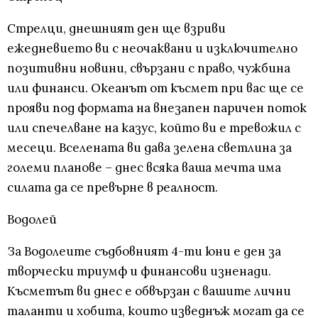
Стрелци, днешният ден ще взриви
ежедневието ви с неочаквани и изключително
позитивни новини, свързани с право, чужбина
или финанси. Океанът от късмет при вас ще се
прояви под формата на внезапен паричен поток
или спечелване на казус, който ви е тревожил с
месеци. Вселената ви дава зелена светлина за
големи планове – днес всяка ваша мечта има
силата да се превърне в реалност.
Водолей
За Водолеите съдбовният 4-ти юни е ден за
творчески триумф и финансови изненади.
Късметът ви днес е обвързан с вашите лични
таланти и хобита, които изведнъж могат да се