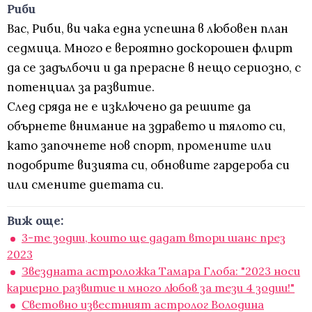
Риби
Вас, Риби, ви чака една успешна в любовен план
седмица. Много е вероятно доскорошен флирт
да се задълбочи и да прерасне в нещо сериозно, с
потенциал за развитие.
След сряда не е изключено да решите да
обърнете внимание на здравето и тялото си,
като започнете нов спорт, промените или
подобрите визията си, обновите гардероба си
или смените диетата си.
Виж още:
3-те зодии, които ще дадат втори шанс през
2023
Звездната астроложка Тамара Глоба: "2023 носи
кариерно развитие и много любов за тези 4 зодии!"
Световно известният астролог Володина