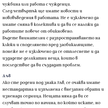
чужбина или работа с чужденци.
След четвъртък ще имате новости и
нововъведения в работата. Не е изключено да
имате смяна в колектива и да ви се наложи да
работите повече от обикновено.
Бъдете внимателни с разпространяването на
клюки и споделянето пред заобикалящите,
понеже не е изключено да се отплеснете и да
издадете деликатни неща, които в
последствие да ви създадат проблем.
Лъв
Ако сте родени под знака Лъв, се очаква имате
нестандартна и изпълнена с внезапни обрати и
изненади седмица. Нещата няма да ви се
случват точно по начина, по който искате, но