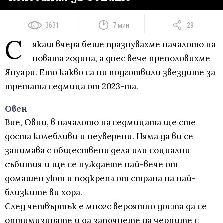
3631
7 мин
29
С
якаш вчера беше празнувахме началото на
новата година, а днес вече преполовихме
Януари. Ето какво са ни подготвили звездите за
третата седмица от 2023-та.
Овен
Вие, Овни, в началото на седмицата ще сте
доста колебливи и неуверени. Няма да ви се
занимава с обществени дела или социални
събития и ще се нуждаете най-вече от
домашен уют и подкрепа от страна на най-
близките ви хора.
След четвъртък е много вероятно доста да се
оптимизирате и да започнете да черпите с