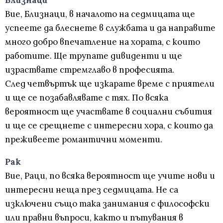
Близнаци
Вие, Близнаци, в началото на седмицата ще
успеете да блеснете в службата и да направите
много добро впечатление на хората, с които
работите. Ще трупате дивиденти и ще
израствате стремглаво в професията.
След четвъртък ще изкарате време с приятели
и ще се позабавлявате с тях. По всяка
вероятност ще участвате в социални събития
и ще се срещнете с интересни хора, с които да
преживеете романтични моменти.
Рак
Вие, Раци, по всяка вероятност ще учите нови и
интересни неща през седмицата. Не са
изключени също така занимания с философски
или правни въпроси, както и пътувания в