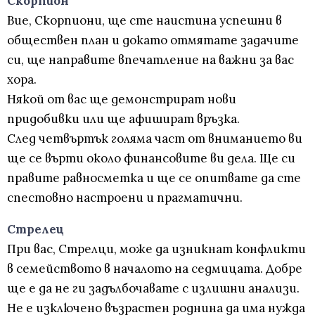
Скорпион
Вие, Скорпиони, ще сте наистина успешни в
обществен план и докато отмятате задачите
си, ще направите впечатление на важни за вас
хора.
Някой от вас ще демонстрират нови
придобивки или ще афишират връзка.
След четвъртък голяма част от вниманието ви
ще се върти около финансовите ви дела. Ще си
правите равносметка и ще се опитвате да сте
спестовно настроени и прагматични.
Стрелец
При вас, Стрелци, може да изникнат конфликти
в семейството в началото на седмицата. Добре
ще е да не ги задълбочавате с излишни анализи.
Не е изключено възрастен роднина да има нужда