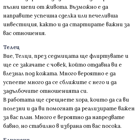
пълни шепи от живота. Възможно е да
направите успешна сделка или печеливша
инвестиция, както и да стартирате важни за
вас отношения.
Телец
Вие, Телци, през седмицата ще флиртувате и
ще се закачате с човек, който отдавна ви е
влезнал под кожата. Много вероятно е да
успеете много да се сближите с него и да
задълбочите отношенията си.
В работата ще срещнете хора, които да са ви
полезни и да ви помогнат да реализирате важен
за вас план. Много е вероятно да напредвате
бавно, но стабилно в избрана от вас посока.