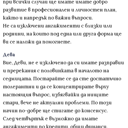
при всички случаи ще имате имате добро
развитие в професионален и личностен план,
както и напредък по важни въпроси.
Не са изключени ангажименти с близки или
роднини, на които под една или друга форма ще
ви се наложи да помогнете.
Дева
Вие, Деви, не е изключено да си имате разправии
и пререкания с половинката в началото на
седмицата. Постарайте се да сте достатъчно
толерантни и да се концентрирате върху
настоящия въпрос, избягвайки да нищите
стари, вече не актуални проблеми. По този
начин по-добре ще стигате до консенсус.
След четвъртък е възможно да имате
ангажименти по кредити, общи финанси,