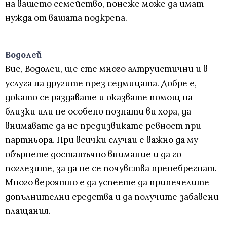
на вашето семейство, понеже може да имат
нужда от вашата подкрепа.
Водолей
Вие, Водолеи, ще сте много алтруистични и в
услуга на другите през седмицата. Добре е,
докато се раздавате и оказвате помощ на
близки или не особено познати ви хора, да
внимавате да не предизвикате ревност при
партньора. При всички случаи е важно да му
обърнете достатъчно внимание и да го
поглезите, за да не се почувства пренебрегнат.
Много вероятно е да успеете да припечелите
допълнителни средства и да получите забавени
плащания.