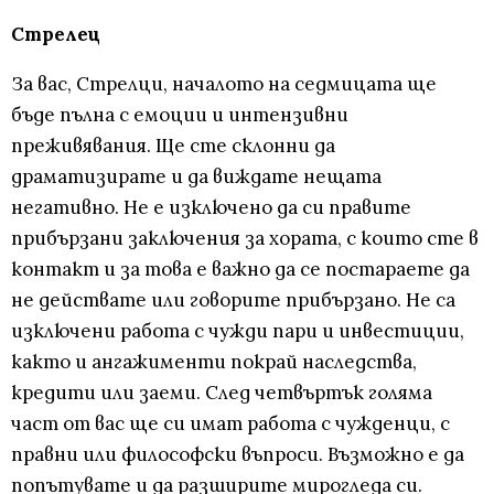
Стрелец
За вас, Стрелци, началото на седмицата ще
бъде пълна с емоции и интензивни
преживявания. Ще сте склонни да
драматизирате и да виждате нещата
негативно. Не е изключено да си правите
прибързани заключения за хората, с които сте в
контакт и за това е важно да се постараете да
не действате или говорите прибързано. Не са
изключени работа с чужди пари и инвестиции,
както и ангажименти покрай наследства,
кредити или заеми. След четвъртък голяма
част от вас ще си имат работа с чужденци, с
правни или философски въпроси. Възможно е да
попътувате и да разширите мирогледа си.