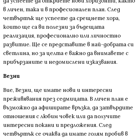
да успеете да откриете нови хоризонти, както
в личен, така и в професионален план. След
четвъртък ще успеете да срещнете хора,
които ще са ви полезни за бъдещата
реализация, професионално или личностно
развитие. Ще се представите в най-добрата си
светлина, но за целта е важно да внимавете с
прибързаните и недомислени изказвания.
Везни
Вие, Везни, ще имате нови и интересни
преживявания през седмицата. В личен план е
възможно да афиширате връзка, да затвърдите
отношения с любим човек или да получите
интересни покани и предложения. След
четвъртък се очаква да имате голям пробив в