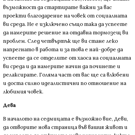
възможност да стартирате важни за вас
проекти благодарение на човек от социалната
ви среда. Не е изключено също така да успеете
да намерите решение на отдавна тормозещ ви
проблем. След четвъртък ще ви стане леко
напрегнато в работа и за това е най-добре да
успеете да се отделите от хаоса на социалната
ви среда и да намерите начин да починете и
релаксирате. Голяма част от вас ще са влюбени
и доста силно идеалистични по отношение на
любимия човек.
Дева
В началото на седмицата е възможно вие, Деви,
да отворите нова страница във вашия живот и