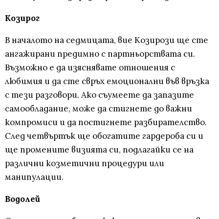
Козирог
В началото на седмицата, вие Козирози ще сте
ангажирани предимно с партньорствата си.
Възможно е да изяснявате отношения с
любимия и да сте свръх емоционални във връзка
с тези разговори. Ако съумеете да запазите
самообладание, може да стигнете до важни
компромиси и да постигнете разбирателство.
След четвъртък ще обогатите гардероба си и
ще промените визията си, подлагайки се на
различни козметични процедури или
манипулации.
Водолей