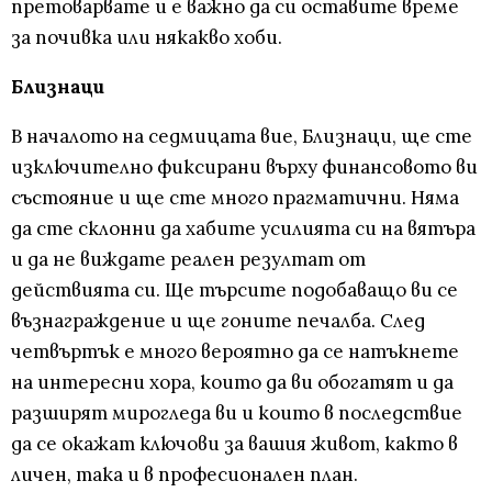
претоварвате и е важно да си оставите време
за почивка или някакво хоби.
Близнаци
В началото на седмицата вие, Близнаци, ще сте
изключително фиксирани върху финансовото ви
състояние и ще сте много прагматични. Няма
да сте склонни да хабите усилията си на вятъра
и да не виждате реален резултат от
действията си. Ще търсите подобаващо ви се
възнаграждение и ще гоните печалба. След
четвъртък е много вероятно да се натъкнете
на интересни хора, които да ви обогатят и да
разширят мирогледа ви и които в последствие
да се окажат ключови за вашия живот, както в
личен, така и в професионален план.