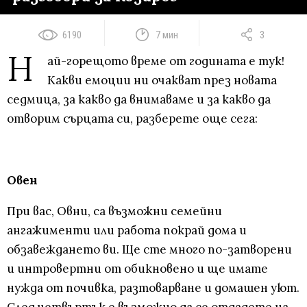
6190
7 мин
3
Н
ай-горещото време от годината е тук!
Какви емоции ни очакват през новата
седмица, за какво да внимаваме и за какво да
отворим сърцата си, разберете още сега:
Овен
При вас, Овни, са възможни семейни
ангажименти или работа покрай дома и
обзавеждането ви. Ще сте много по-затворени
и интровертни от обикновено и ще имате
нужда от почивка, разтоварване и домашен уют.