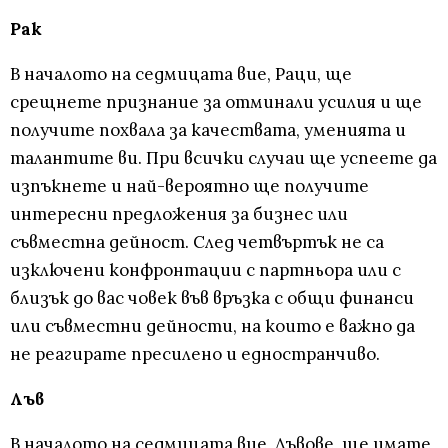
Рак
В началото на седмицата вие, Раци, ще
срещнете признание за отминали усилия и ще
получите похвала за качествата, уменията и
талантите ви. При всички случаи ще успеете да
изпъкнете и най-вероятно ще получите
интересни предложения за бизнес или
съвместна дейност. След четвъртък не са
изключени конфронтации с партньора или с
близък до вас човек във връзка с общи финанси
или съвместни дейности, на които е важно да
не реагирате пресилено и едностранчиво.
Лъв
В началото на седмицата вие, Лъвове, ще имате