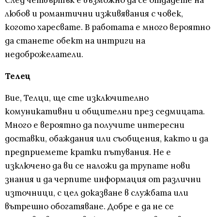
След четвъртък е възможно да се отдадете на
любов и романтични изживявания с човек,
когото харесвате. В работата е много вероятно
да станете обект на интриги на
недоброжелатели.
Телец
Вие, Телци, ще сте изключително
комуникативни и общителни през седмицата.
Много е вероятно да получите интересни
доставки, обаждания или съобщения, както и да
предприемете кратки пътувания. Не е
изключено да ви се наложи да трупате нови
знания и да черпите информация от различни
източници, с цел доказване в службата или
вътрешно обогатяване. Добре е да не се