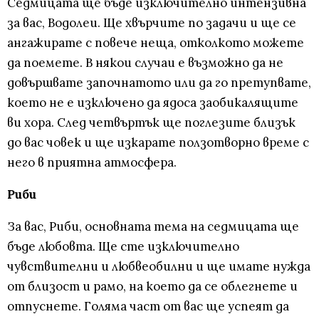
Седмицата ще бъде изключително интензивна
за вас, Водолеи. Ще хвърчите по задачи и ще се
ангажирате с повече неща, отколкото можете
да поемете. В някои случаи е възможно да не
довършвате започнатото или да го претупвате,
което не е изключено да ядоса заобикалящите
ви хора. След четвъртък ще поглезите близък
до вас човек и ще изкарате ползотворно време с
него в приятна атмосфера.
Риби
За вас, Риби, основната тема на седмицата ще
бъде любовта. Ще сте изключително
чувствителни и любвеобилни и ще имате нужда
от близост и рамо, на което да се облегнете и
отпуснете. Голяма част от вас ще успеят да