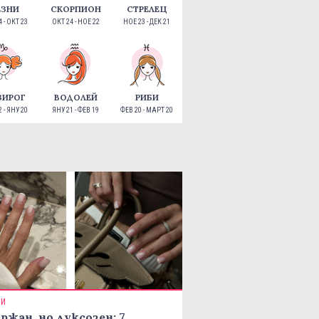
ЕЗНИ
СКОРПИОН
СТРЕЛЕЦ
 - ОКТ 23
ОКТ 24 - НОЕ 22
НОЕ 23 - ДЕК 21
ЗИРОГ
ВОДОЛЕЙ
РИБИ
 - ЯНУ 20
ЯНУ 21 - ФЕВ 19
ФЕВ 20 - МАРТ 20
ТИ
ржан, но луксозен: 7