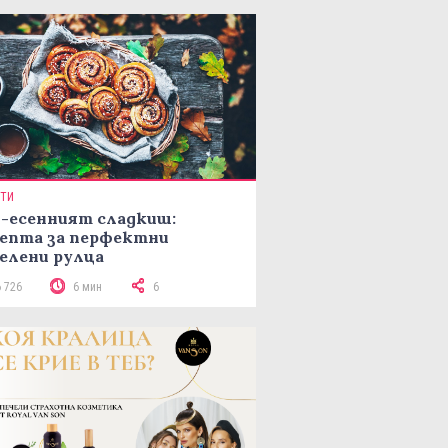
ПТИ
-есенният сладкиш:
епта за перфектни
елени рулца
6 726
6 мин
6