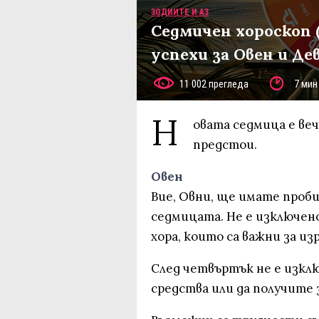
ЗОДИИТЕ И АЗ
Седмичен хороскоп (
успехи за Овен и Де
11 002 прегледа
7 мин
Н
овата седмица е веч
предстои.
Овен
Вие, Овни, ще имате проби
седмицата. Не е изключен
хора, които са важни за из
След четвъртък не е изкл
средства или да получите 