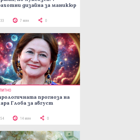
ахотни дизайна за маникюр
133
7 мин
0
ПИТНО
рологичната прогноза на
ара Глоба за август
154
14 мин
0