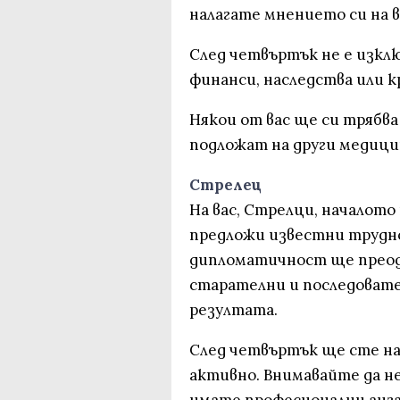
налагате мнението си на в
След четвъртък не е изклю
финанси, наследства или 
Някои от вас ще си трябва
подложат на други медици
Стрелец
На вас, Стрелци, началото
предложи известни трудно
дипломатичност ще преод
старателни и последовате
резултата.
След четвъртък ще сте на
активно. Внимавайте да не