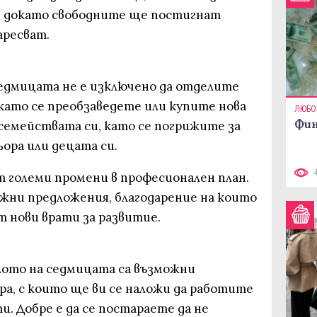
, докато свободните ще постигнат
аресват.
 седмицата не е изключено да отделите
като се преобзаведете или купите нова
ЛЮБО
Фин
а семействата си, като се погрижите за
ора или децата си.
т големи промени в професионален план.
ажни предложения, благодарение на които
ят нови врати за развитие.
алото на седмицата са възможни
ора, с които ще ви се наложи да работите
и. Добре е да се постараете да не