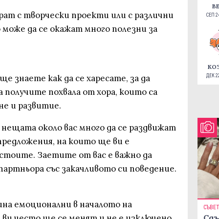
В
рат с творчески проекти или с различни
СЕП 24
 може да се окажат много полезни за
КО
ще знаете как да се харесате, за да
ДЕК 22
а получите похвала от хора, които са
не и развитие.
 нещата около вас много да се раздвижат
предложения, на които ще ви е
стоите. Заетите от вас е важно да
партньора със закачливото си поведение.
ина емоционални в началото на
СЪВЕ
ви често ще се менят и не е изключено
Сдъ