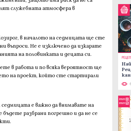
жименти, защото има риск да не са
валят служебната атмосфера в
Козирог, в началото на седмицата ще сте
и въпроси. Не е изключено да изкарате
анията на половинката и децата си.
РЕЦЕ
Най
те в работа и по всяка вероятност ще
Рец
кан
ето на проект, който сте стартирали
на седмицата е важно да внимавате на
 не бъдете разбрани погрешно и да не се
кти.