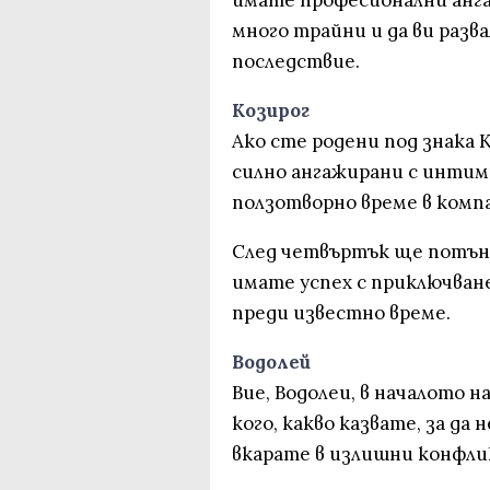
имате професионални анга
много трайни и да ви раз
последствие.
Козирог
Ако сте родени под знака 
силно ангажирани с интимн
ползотворно време в комп
След четвъртък ще потъне
имате успех с приключван
преди известно време.
Водолей
Вие, Водолеи, в началото 
кого, какво казвате, за да
вкарате в излишни конфли