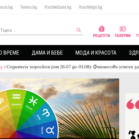
ocii.bg
Tennis.bg
VsichkiGumi.bg
VsichkiIgri.bg
РЕЦЕПТИ
ГАЛЕРИИ
Т
О ВРЕМЕ
ДАМА И БЕБЕ
МОДА И КРАСОТА
ЗДР
аз
›
Седмичен хороскоп (от 26.07 до 01.08): Финансови успехи з