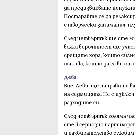
да предизвиквате ненужни
Постарайте се да релакси
с творчески занимания, пл
След четвъртък ще сте мн
всяка вероятност ще учас
срещате хора, които силно
такива, които да са ви от 
Дева
Вие, Деви, ще направите в
на седмицата. Не е изключ
разходите си.
След четвъртък голяма час
сте в сериозно партньорс
и разбирателство с любим