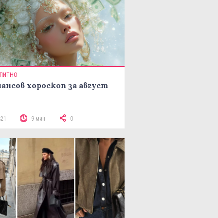
ПИТНО
ансов хороскоп за август
421
9 мин
0