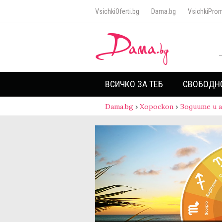
VsichkiOferti.bg
Dama.bg
VsichkiProm
ВСИЧКО ЗА ТЕБ
СВОБОДН
Dama.bg
›
Хороскоп
›
Зодиите и 