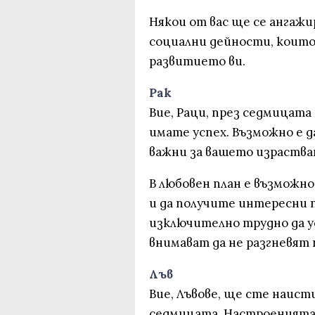
Някои от вас ще се ангажи
социални дейности, които
развитието ви.
Рак
Вие, Раци, през седмицата 
имате успех. Възможно е д
важни за вашето израства
В любовен план е възможно
и да получите интересни 
изключително трудно да у
внимават да не разгневят 
Лъв
Вие, Лъвове, ще сте наист
седмицата. Настроенията 