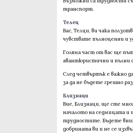
Възможни са трудности съ
транспорт.
Телец
Вас, Телци, ви чака ползот
чувствате пълноценни и у
Голяма част от вас ще пъ
авантюристични и пълни с
След четвъртък е важно да
за да не бъдете грешно раз
Близнаци
Вие, Близнаци, ще сте мно
началото на седмицата и 
трудностите. Бъдете вни
добрината ви и не се изхв