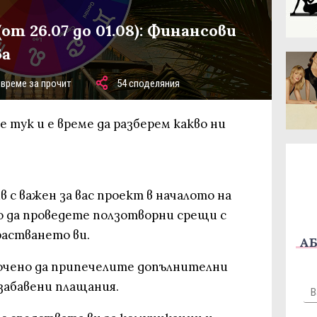
от 26.07 до 01.08): Финансови
ва
 време за прочит
54 споделяния
е тук и е време да разберем какво ни
в с важен за вас проект в началото на
о да проведете ползотворни срещи с
растването ви.
АБ
ючено да припечелите допълнителни
забавени плащания.