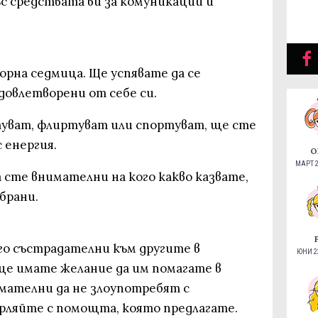
с средствата ви за комуникации и
ворна седмица. Ще успявате да се
довлетворени от себе си.
туват, флиртуват или спортуват, ще сте
 енергия.
О
МАРТ 2
 сте внимателни на когo какво казвате,
брани.
го състрадателни към другите в
ЮНИ 22
ще имате желание да им помагате в
мателни да не злоупотребят с
ърляйте с помощта, която предлагате.