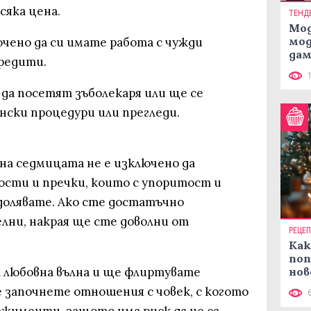
сяка цена.
ТЕНД
Мод
мод
чено да си имате работа с чужди
дам
кредити.
си
 да посетят зъболекаря или ще се
нски процедури или прегледи.
 на седмицата не е изключено да
сти и пречки, които с упоритост и
олявате. Ако сте достатъчно
лни, накрая ще сте доволни от
РЕЦЕ
Как
поп
 любовна вълна и ще флиртувате
нов
рец
 започнете отношения с човек, с когото