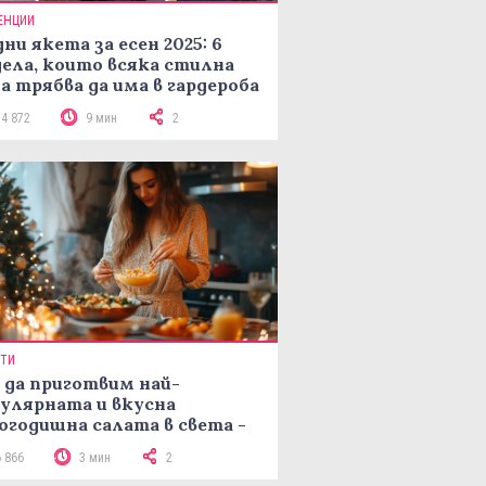
ЕНЦИИ
ни якета за есен 2025: 6
ела, които всяка стилна
а трябва да има в гардероба
14 872
9 мин
2
ПТИ
 да приготвим най-
улярната и вкусна
огодишна салата в света -
епта Мимоза
6 866
3 мин
2