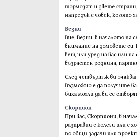
тормозят и двете страни
напредък с човек, когото х
Везни
Вие, Везни, в началото на
внимание на домовете си, 
вещ или уред на вас или н
възрастен роднина, партнь
След четвъртък ви очаква
Възможно е да получите в
биха могли да ви се отвор
Скорпион
При вас, Скорпиони, в нач
разправии с колеги или с х
по общи задачи или проект