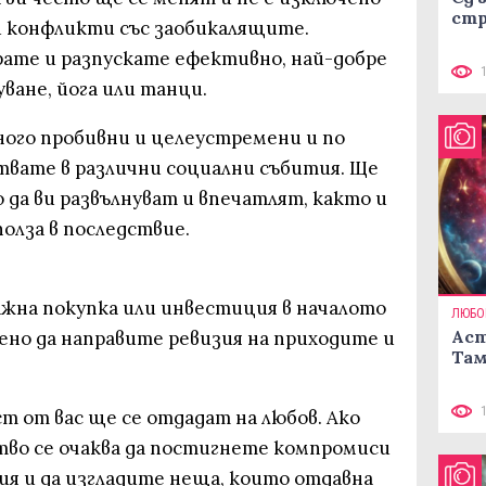
стр
 конфликти със заобикалящите.
рате и разпускате ефективно, най-добре
уване, йога или танци.
ого пробивни и целеустремени и по
твате в различни социални събития. Ще
 да ви развълнуват и впечатлят, както и
полза в последствие.
ажна покупка или инвестиция в началото
ЛЮБО
Аст
ено да направите ревизия на приходите и
Там
т от вас ще се отдадат на любов. Ако
тво се очаква да постигнете компромиси
ия и да изгладите неща, които отдавна