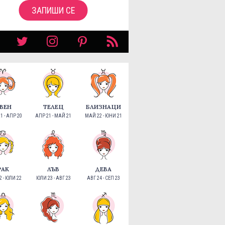
ЗАПИШИ СЕ
ВЕН
ТЕЛЕЦ
БЛИЗНАЦИ
1 - АПР 20
АПР 21 - МАЙ 21
МАЙ 22 - ЮНИ 21
РАК
ЛЪВ
ДЕВА
 - ЮЛИ 22
ЮЛИ 23 - АВГ 23
АВГ 24 - СЕП 23