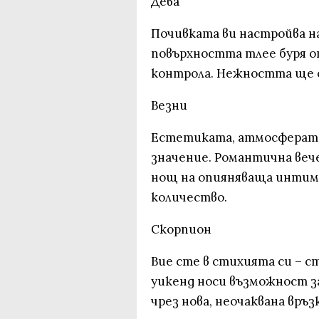
Дева
Почивката ви настройва на
повърхността тлее буря о
контрола. Нежността ще 
Везни
Естетиката, атмосферата
значение. Романтична вече
нощ на опияняваща интимн
количество.
Скорпион
Вие сте в стихията си – 
уикенд носи възможност за
чрез нова, неочаквана връз