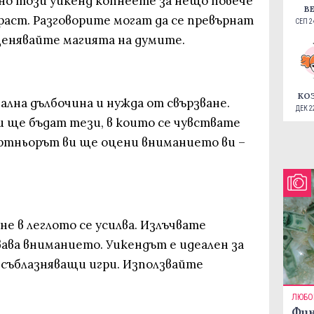
 но този уикенд копнеете за нещо повече
В
траст. Разговорите могат да се превърнат
СЕП 24
ценявайте магията на думите.
КО
лна дълбочина и нужда от свързване.
ДЕК 22
ще бъдат тези, в които се чувствате
артньорът ви ще оцени вниманието ви –
е в леглото се усилва. Излъчвате
ава вниманието. Уикендът е идеален за
съблазняващи игри. Използвайте
ЛЮБО
Фин