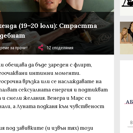
кенда (19–20 юли): Страстта
 дебнат
време за прочит
12 споделяния
ли обещава да бъде зареден с флирт,
лгоочаквани интимни моменти.
госрочна връзка или се наслаждавате на
палват сексуалната енергия и подтикват
и смели желания. Венера и Марс си
АБ
али, а Луната подканя към чувственост
ия под завивките (и извън тях) този