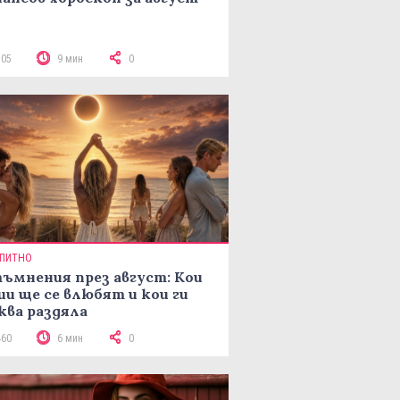
305
9 мин
0
ПИТНО
ъмнения през август: Кои
ии ще се влюбят и кои ги
ква раздяла
460
6 мин
0