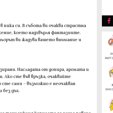
в пика си. В събота ви очаква страстна
лжение, което надхвърля фантазиите.
ьорът ви жадува вашето внимание и
О
МАРТ 2
зирани. Насладата от допира, аромата и
 Ако сте във връзка, очаквайте
 сте сами – възможно е неочакван
 без дъх.
ЮНИ 22