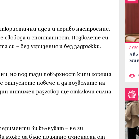
нтюристични идеи и игриво настроение.
 е свобода и спонтанност. Позволете си
а си – без угризения и без задръжки.
ЛЮБО
Авг
мин
зни, но под тази повърхност кипи гореща
 се отпуснете повече и да позволите на
Един интимен разговор ще отключи силна
перименти ви вълнуват – не ги
и може да бъде приятно изненадан от