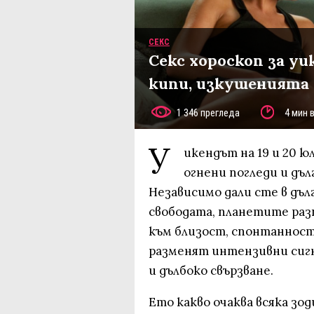
СЕКС
Секс хороскоп за уи
кипи, изкушенията
1 346 прегледа
4 мин 
У
икендът на 19 и 20 ю
огнени погледи и дъ
Независимо дали сте в дъл
свободата, планетите раз
към близост, спонтанност 
разменят интензивни сигн
и дълбоко свързване.
Ето какво очаква всяка зод