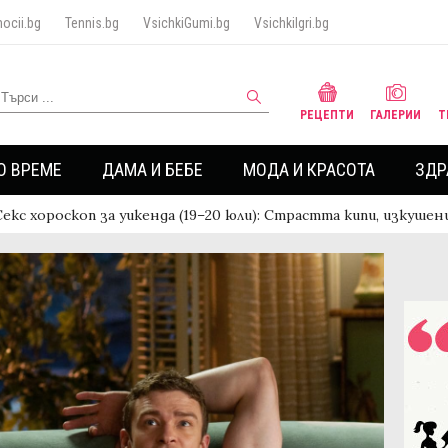
ocii.bg
Tennis.bg
VsichkiGumi.bg
VsichkiIgri.bg
РЕЦЕПТИ
ГАЛЕРИИ
Т
О ВРЕМЕ
ДАМА И БЕБЕ
МОДА И КРАСОТА
ЗДР
Секс хороскоп за уикенда (19–20 юли): Страстта кипи, изкуше