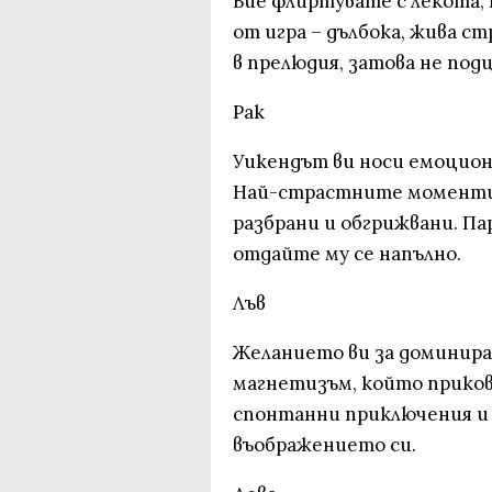
Вие флиртувате с лекота,
от игра – дълбока, жива с
в прелюдия, затова не под
Рак
Уикендът ви носи емоциона
Най-страстните моменти 
разбрани и обгрижвани. П
отдайте му се напълно.
Лъв
Желанието ви за доминиран
магнетизъм, който приков
спонтанни приключения и 
въображението си.