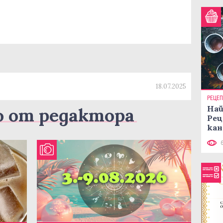
18.07.2025
РЕЦЕ
Най
о от редактора
Рец
кан