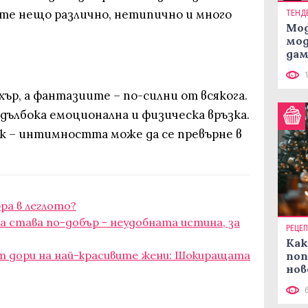
йте нещо различно, нетипично и много
ТЕНД
Мод
мод
дам
си
хър, а фантазиите – по-силни от всякога.
дълбока емоционална и физическа връзка.
ек – интимността може да се превърне в
ра в леглото?
а става по-добър - неудобната истина, за
РЕЦЕ
Как
 дори на най-красивите жени: Шокиращата
поп
нов
рец