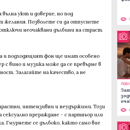
 вълна уют и доверие, но под
т желания. Позволете си да отпуснете
отключи неочаквани дълбини на страст.
 и подходящият фон ще имат особено
р с вино и музика може да се превърне в
ост. Залагайте на качество, а не
ЛЮБО
Зат
зод
оча
страстни, интензивни и неудържими. Този
 сексуално прераждане – с партньор или
ка. Гмурнете се дълбоко, както само вие