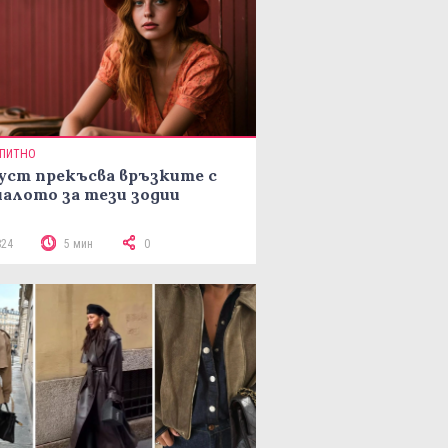
ПИТНО
уст прекъсва връзките с
алото за тези зодии
824
5 мин
0