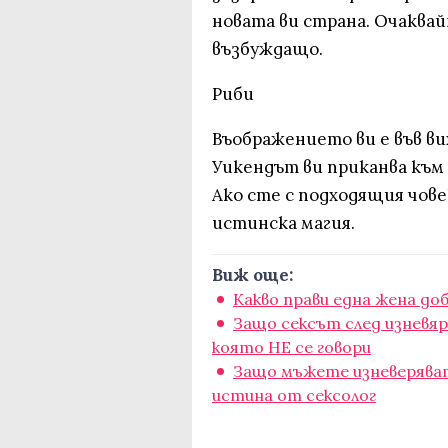
новата ви страна. Очаква
възбуждащо.
Риби
Въображението ви е във ви
Уикендът ви приканва към 
Ако сте с подходящия чов
истинска магия.
Виж още:
Какво прави една жена доб
Защо сексът след изневяр
която НЕ се говори
Защо мъжете изневеряват
истина от сексолог