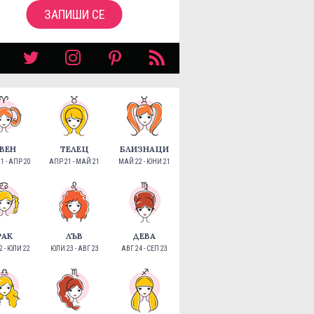
ЗАПИШИ СЕ
ВЕН
ТЕЛЕЦ
БЛИЗНАЦИ
1 - АПР 20
АПР 21 - МАЙ 21
МАЙ 22 - ЮНИ 21
РАК
ЛЪВ
ДЕВА
 - ЮЛИ 22
ЮЛИ 23 - АВГ 23
АВГ 24 - СЕП 23