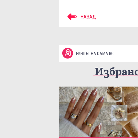
НАЗАД
ЕКИПЪТ НА DAMA.BG
Избран