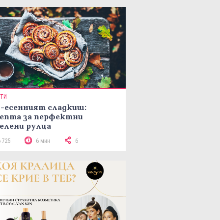
ПТИ
-есенният сладкиш:
епта за перфектни
елени рулца
6 725
6 мин
6