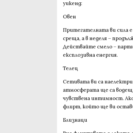
уикенд:
Овен
Притегателната ви сила е 
среща, а в неделя – продъ
Действайте смело – партн
експлозивна енергия.
Телец
Сетивата ви са наелектри
атмосферата ще са водещи.
чувствена интимност. Ако
флирт, който ще ви остави
Близнаци