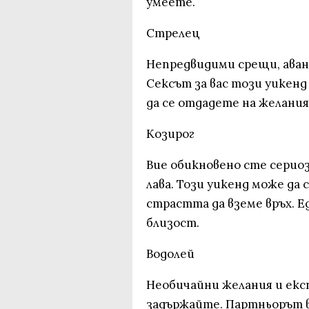
умеете.
Стрелец
Непредвидими срещи, ава
Сексът за вас този уикенд
да се отдадете на желаният
Козирог
Вие обикновено сте серио
лава. Този уикенд може да
страстта да вземе връх. 
близост.
Водолей
Необичайни желания и екс
задържайте. Партньорът в