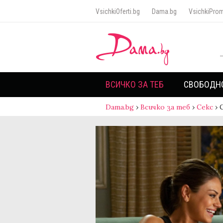
VsichkiOferti.bg
Dama.bg
VsichkiProm
ВСИЧКО ЗА ТЕБ
СВОБОДН
Dama.bg
›
Всичко за теб
›
Секс
›