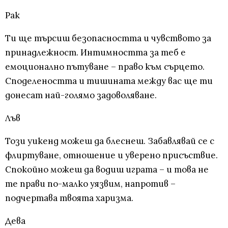
Рак
Ти ще търсиш безопасността и чувството за
принадлежност. Интимността за теб е
емоционално пътуване – право към сърцето.
Споделеността и тишината между вас ще ти
донесат най-голямо задоволяване.
Лъв
Този уикенд можеш да блеснеш. Забавлявай се с
флиртуване, отношение и уверено присъствие.
Спокойно можеш да водиш играта – и това не
те прави по-малко уязвим, напротив –
подчертава твоята харизма.
Дева