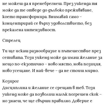
не можеш да я пренебрегнеш. През уикенда тя
може да те отведе до дълбоко преживяване,
което трансформира. Внимавай само –
концентрирай се върху удоволствието, без
прекалена интензивност.
Стрелец
Ти ще искаш разнообразие и пътешествие през
сетивата. Този уикенд може да имаш желание за
нещо по-екзотично – ново място, нова позиция,
ново усещане. И най-вече – да не стоиш мирно.
Козирог
Дисциплина и желание се срещат в теб. Този
уикенд може да позволиш малък погрешен скок –
но знаеш, че ще свърши правилно. Доверие е