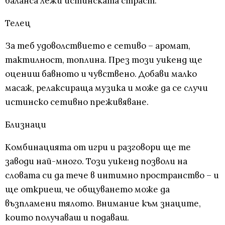
баланса лежи истинската страст.
Телец
За теб удоволствието е сетиво – аромат,
тактилност, топлина. През този уикенд ще
оцениш бавното и чувствено. Добави малко
масаж, релаксираща музика и може да се случи
истинско сетивно преживяване.
Близнаци
Комбинацията от игри и разговори ще те
заводи най-много. Този уикенд позволи на
словата си да тече в интимно пространство – и
ще откриеш, че общуването може да
възпламени тялото. Внимание към знаците,
които получаваш и подаваш.