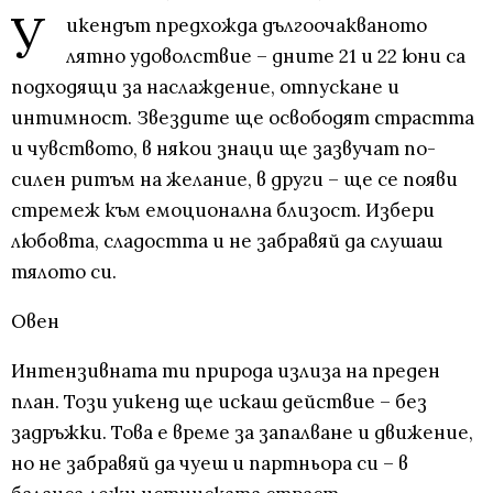
У
икендът предхожда дългоочакваното
лятно удоволствие – дните 21 и 22 юни са
подходящи за наслаждение, отпускане и
интимност. Звездите ще освободят страстта
и чувството, в някои знаци ще зазвучат по-
силен ритъм на желание, в други – ще се появи
стремеж към емоционална близост. Избери
любовта, сладостта и не забравяй да слушаш
тялото си.
Овен
Интензивната ти природа излиза на преден
план. Този уикенд ще искаш действие – без
задръжки. Това е време за запалване и движение,
но не забравяй да чуеш и партньора си – в