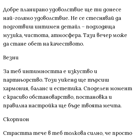
Добре планирано удоволствие ще ти донесе
най-голямо удоволствие. Не се стеснявай да
подготвиш интимен детайл – подходяща
музика, чистота, атмосфера. Тази вечер може
да стане обет на качеството.
Везни
За теб интимността е изкуство и
партньорство. Този уикенд ще търсиш
хармония, баланс и естетика. Споделен момент
с красиво обстановарство, постановка и
правилна настройка ще бъде твоята мечта.
Скорпион
Страстта тече в теб толкова силно, че просто