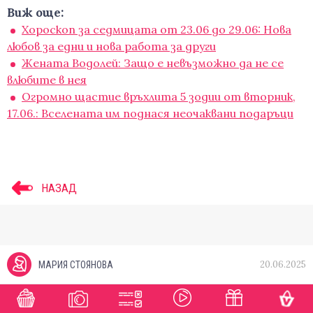
Виж още:
Хороскоп за седмицата от 23.06 до 29.06: Нова
любов за едни и нова работа за други
Жената Водолей: Защо е невъзможно да не се
влюбите в нея
Огромно щастие връхлита 5 зодии от вторник,
17.06.: Вселената им поднася неочаквани подаръци
НАЗАД
20.06.2025
МАРИЯ СТОЯНОВА