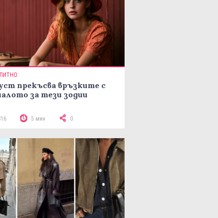
ПИТНО
уст прекъсва връзките с
алото за тези зодии
816
5 мин
0