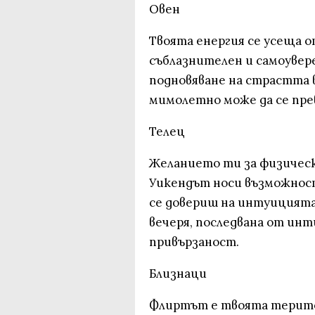
Овен
Твоята енергия се усеща о
съблазнителен и самоувер
подновяване на страстта в
мимолетно може да се пре
Телец
Желанието ти за физическа
Уикендът носи възможност
се довериш на интуицията
вечеря, последвана от инт
привързаност.
Близнаци
Флиртът е твоята терито