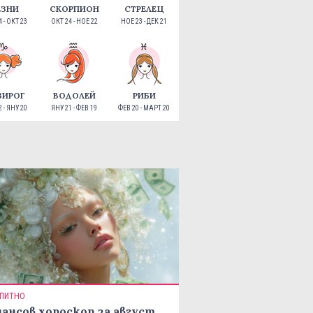
ЕЗНИ
СКОРПИОН
СТРЕЛЕЦ
 - ОКТ 23
ОКТ 24 - НОЕ 22
НОЕ 23 - ДЕК 21
ЗИРОГ
ВОДОЛЕЙ
РИБИ
 - ЯНУ 20
ЯНУ 21 - ФЕВ 19
ФЕВ 20 - МАРТ 20
ПИТНО
ансов хороскоп за август