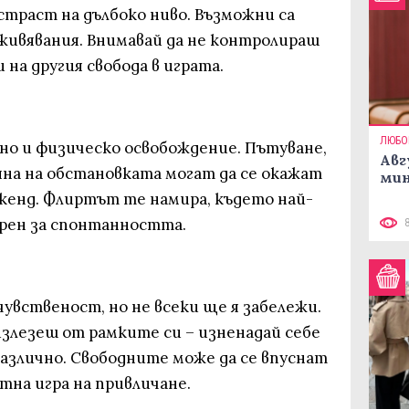
траст на дълбоко ниво. Възможни са
еживявания. Внимавай да не контролираш
 на другия свобода в играта.
ЛЮБО
о и физическо освобождение. Пътуване,
Авг
яна на обстановката могат да се окажат
мин
кенд. Флиртът те намира, където най-
орен за спонтанността.
чувственост, но не всеки ще я забележи.
излезеш от рамките си – изненадай себе
различно. Свободните може да се впуснат
нтна игра на привличане.