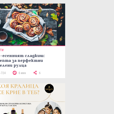
ПТИ
-есенният сладкиш:
епта за перфектни
елени рулца
6 724
6 мин
6