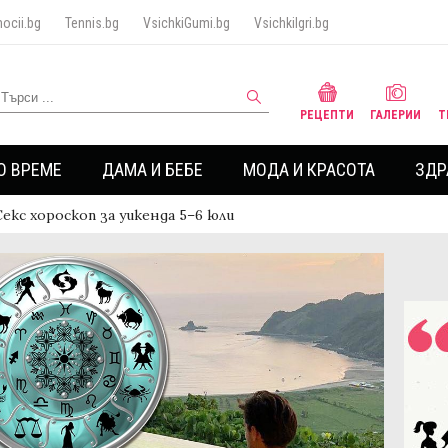
ocii.bg
Tennis.bg
VsichkiGumi.bg
VsichkiIgri.bg
РЕЦЕПТИ
ГАЛЕРИИ
Т
О ВРЕМЕ
ДАМА И БЕБЕ
МОДА И КРАСОТА
ЗДР
Секс хороскоп за уикенда 5–6 юли