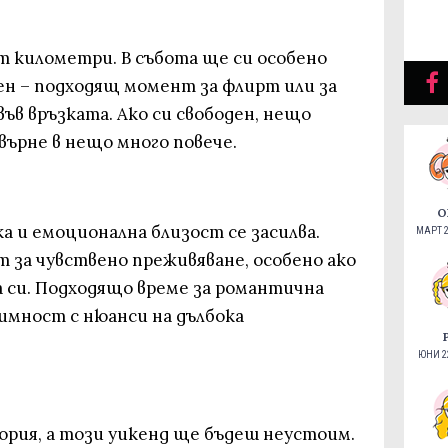
т километри. В събота ще си особено
ен – подходящ момент за флирт или за
ъв връзката. Ако си свободен, нещо
върне в нещо много повече.
О
 и емоционална близост се засилва.
МАРТ 2
 за чувствено преживяване, особено ако
 си. Подходящо време за романтична
имност с нюанси на дълбока
ЮНИ 22
рия, а този уикенд ще бъдеш неустоим.