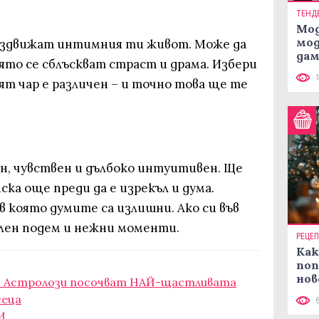
ТЕНД
Мод
мод
аздвижат интимния ти живот. Може да
дам
оято се сблъскват страст и драма. Избери
си
ят чар е различен – и точно това ще те
н, чувствен и дълбоко интуитивен. Ще
ска още преди да е изрекъл и дума.
 в която думите са излишни. Ако си във
ален подем и нежни моменти.
РЕЦЕ
Как
поп
нов
: Астролози посочват НАЙ-щастливата
рец
сеца
И