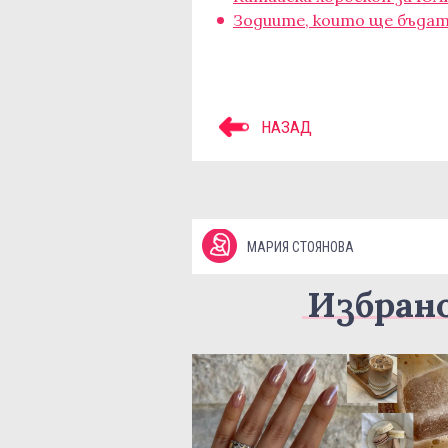
Зодиите, които ще бъда
НАЗАД
МАРИЯ СТОЯНОВА
Избран