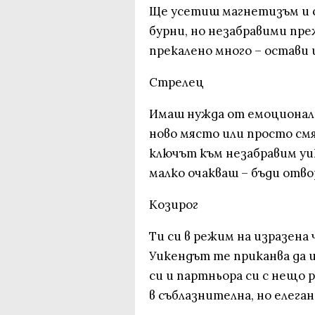
Ще усетиш магнетизъм и с
бурни, но незабравими пр
прекалено много – остави и
Стрелец
Имаш нужда от емоционалн
ново място или просто см
ключът към незабравим уи
малко очакваш – бъди отв
Козирог
Ти си в режим на изразена 
Уикендът те приканва да 
си и партньора си с нещо 
в съблазнителна, но елега