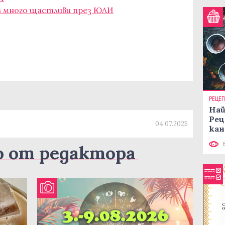
т много щастливи през ЮЛИ
РЕЦЕ
Най
Рец
04.07.2025
кан
о от редактора