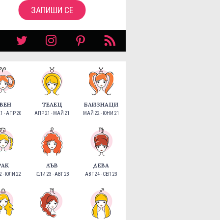
ЗАПИШИ СЕ
ВЕН
ТЕЛЕЦ
БЛИЗНАЦИ
1 - АПР 20
АПР 21 - МАЙ 21
МАЙ 22 - ЮНИ 21
РАК
ЛЪВ
ДЕВА
 - ЮЛИ 22
ЮЛИ 23 - АВГ 23
АВГ 24 - СЕП 23