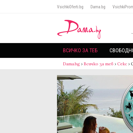
VsichkiOferti.bg
Dama.bg
VsichkiProm
ВСИЧКО ЗА ТЕБ
СВОБОДН
Dama.bg
›
Всичко за теб
›
Секс
›