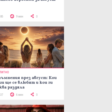
285
9 мин
0
ПИТНО
ъмнения през август: Кои
ии ще се влюбят и кои ги
ква раздяла
437
6 мин
0