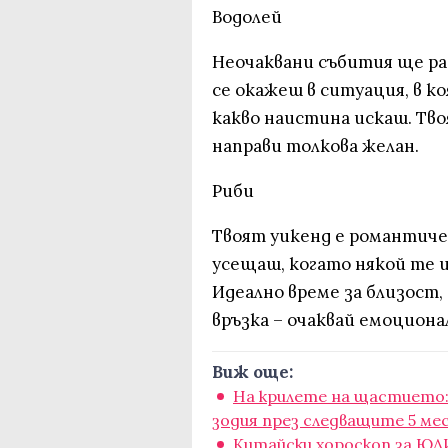
Водолей
Неочаквани събития ще р
се окажеш в ситуация, в к
какво наистина искаш. Тво
направи толкова желан.
Риби
Твоят уикенд е романтиче
усещаш, когато някой те и
Идеално време за близост,
връзка – очаквай емоцион
Виж още:
На крилете на щастието
зодия през следващите 5 ме
Китайски хороскоп за ЮЛ