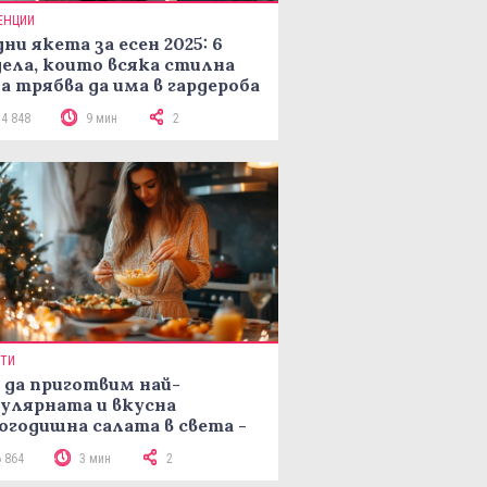
ЕНЦИИ
ни якета за есен 2025: 6
ела, които всяка стилна
а трябва да има в гардероба
14 848
9 мин
2
ПТИ
 да приготвим най-
улярната и вкусна
огодишна салата в света -
епта Мимоза
6 864
3 мин
2