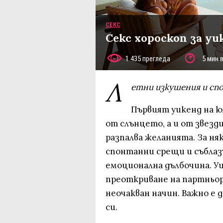
СЕКС
Секс хороскоп за уи
1 435 прегледа
5 мин 
Л
етни изкушения и сп
Първият уикенд на юл
от слънцето, а и от звезд
разпалва желанията. За ня
спонтанни срещи и съблазъ
емоционална дълбочина. У
преоткриване на партньора
неочакван начин. Важно е 
си.