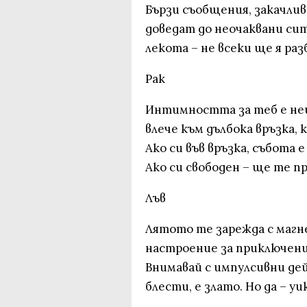
Бързи съобщения, закачлив
доведат до неочаквани сит
лекота – не всеки ще я раз
Рак
Интимността за теб е нещ
влече към дълбока връзка, 
Ако си във връзка, събота 
Ако си свободен – ще те п
Лъв
Лятото те зарежда с магн
настроение за приключени
Внимавай с импулсивни дей
блести, е злато. Но да – 