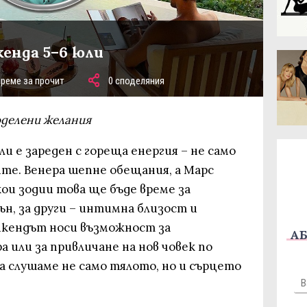
кенда 5–6 юли
време за прочит
0 споделяния
оделени желания
и е зареден с гореща енергия – не само
ите. Венера шепне обещания, а Марс
кои зодии това ще бъде време за
н, за други – интимна близост и
икендът носи възможност за
АБ
 или за привличане на нов човек по
да слушаме не само тялото, но и сърцето