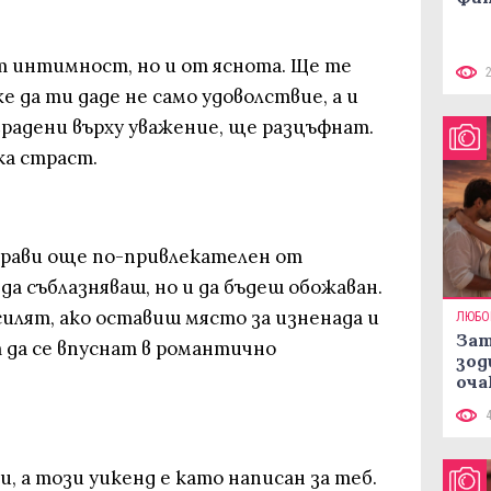
т интимност, но и от яснота. Ще те
е да ти даде не само удоволствие, а и
градени върху уважение, ще разцъфнат.
ка страст.
прави още по-привлекателен от
да съблазняваш, но и да бъдеш обожаван.
илят, ако оставиш място за изненада и
ЛЮБО
Зат
 да се впуснат в романтично
зод
оча
, а този уикенд е като написан за теб.