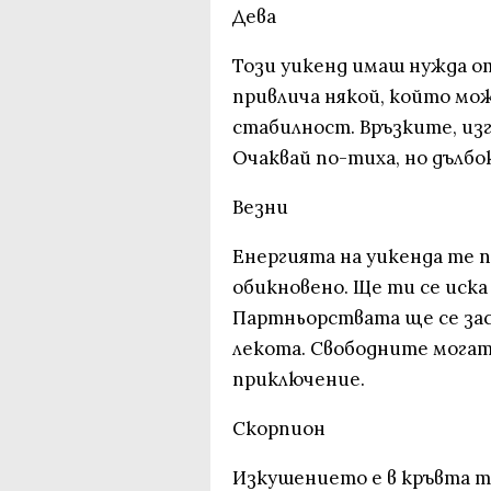
Дева
Този уикенд имаш нужда о
привлича някой, който мож
стабилност. Връзките, из
Очаквай по-тиха, но дълбо
Везни
Енергията на уикенда те 
обикновено. Ще ти се иска 
Партньорствата ще се зас
лекота. Свободните могат
приключение.
Скорпион
Изкушението е в кръвта ти