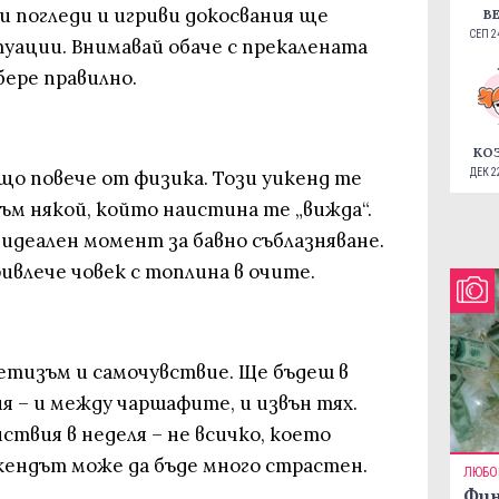
и погледи и игриви докосвания ще
В
СЕП 24
уации. Внимавай обаче с прекалената
бере правилно.
КО
о повече от физика. Този уикенд те
ДЕК 22
към някой, който наистина те „вижда“.
е идеален момент за бавно съблазняване.
ривлече човек с топлина в очите.
етизъм и самочувствие. Ще бъдеш в
я – и между чаршафите, и извън тях.
ствия в неделя – не всичко, което
уикендът може да бъде много страстен.
ЛЮБО
Фин