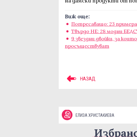
на дамски продукти от п
Виж още:
Потресаващо: 23 примера
Твърдо НЕ: 28 модни БЕДС
9 звездни двойки, за кои
просъществуват
НАЗАД
ЕЛИЗА ХРИСТАКИЕВА
Избран