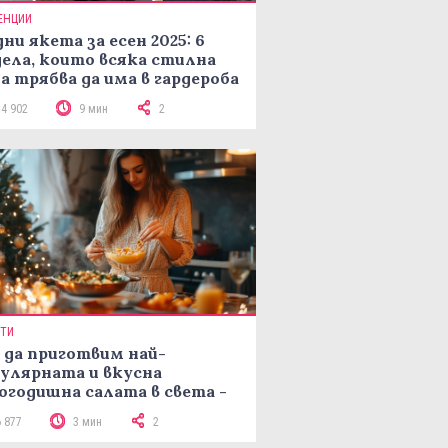
ЕНЦИИ
ни якета за есен 2025: 6
ела, които всяка стилна
а трябва да има в гардероба
14 902
9 мин
2
ПТИ
 да приготвим най-
улярната и вкусна
огодишна салата в света -
епта Мимоза
6 877
3 мин
2