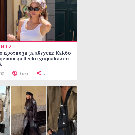
ПИТНО
о прогноза за август: Какво
дстои за всеки зодиакален
к
133
8 мин
0