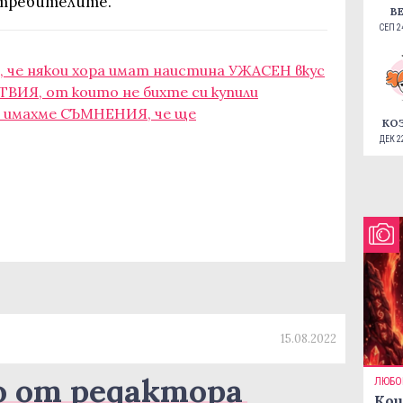
отребителите.
В
СЕП 24
, че някои хора имат наистина УЖАСЕН вкус
ТВИЯ, от които не бихте си купили
то имахме СЪМНЕНИЯ, че ще
КО
ДЕК 22
15.08.2022
о от редактора
ЛЮБО
Кои