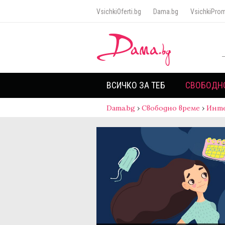
VsichkiOferti.bg
Dama.bg
VsichkiProm
ВСИЧКО ЗА ТЕБ
СВОБОДН
Dama.bg
›
Свободно време
›
Инт