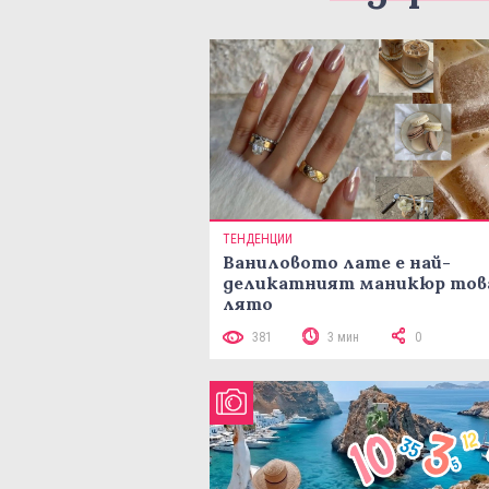
ТЕНДЕНЦИИ
Ваниловото лате е най-
деликатният маникюр тов
лято
381
3 мин
0