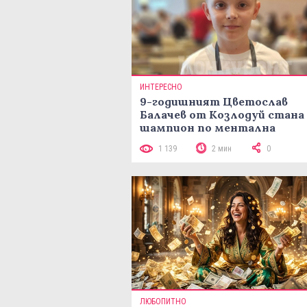
ИНТЕРЕСНО
9-годишният Цветослав
Балачев от Козлодуй стана
шампион по ментална
аритметика с 320 задачи за
1 139
2 мин
0
минути
ЛЮБОПИТНО