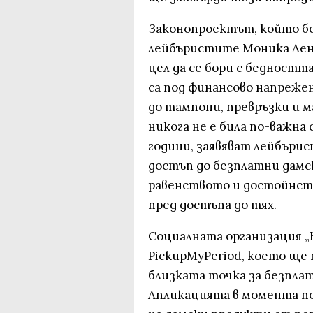
Законопроектът, който б
лейбъристите Моника Ленън
цел да се бори с бедностт
са под финансово напрежен
до тампони, превръзки и 
никога не е била по-важна
години, заявяват лейбъри
достъп до безплатни дамс
равенството и достойнст
пред достъпа до тях.
Социалната организация „
PickupMyPeriod, което ще 
близката точка за безпла
Апликацията в момента по