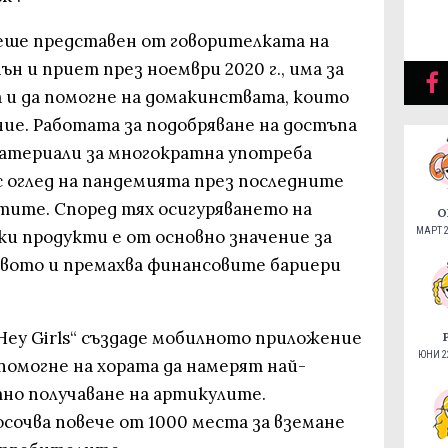
еше представен от говорителката на
 и приет през ноември 2020 г., има за
а и да помогне на домакинствата, които
ие. Работата за подобряване на достъпа
материали за многократна употреба
 с оглед на пандемията през последните
стите. Според тях осигуряването на
О
МАРТ 2
ки продукти е от основно значение за
вото и премахва финансовите бариери
Hey Girls“ създаде мобилното приложение
ЮНИ 22
помогне на хората да намерят най-
тно получаване на артикулите.
сочва повече от 1000 места за вземане