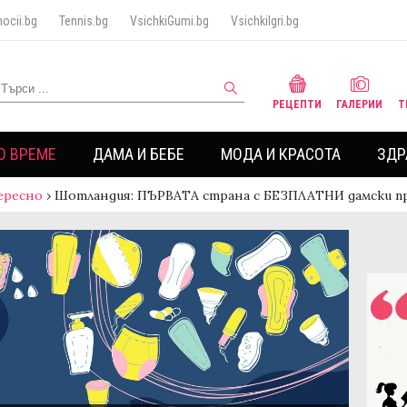
ocii.bg
Tennis.bg
VsichkiGumi.bg
VsichkiIgri.bg
РЕЦЕПТИ
ГАЛЕРИИ
Т
О ВРЕМЕ
ДАМА И БЕБЕ
МОДА И КРАСОТА
ЗДР
ересно
›
Шотландия: ПЪРВАТА страна с БЕЗПЛАТНИ дамски п