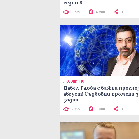
сезон 8!
3 639
4 мин
0
ЛЮБОПИТНО
Павел Глоба с важна прогноз
август! Съдбовни промени з
зодии
2 755
3 мин
0