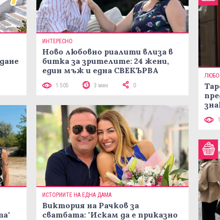
ИНТЕРЕСНО
Ново любовно риалити влиза в
жданe
битка за зрителите: 24 жени,
един мъж и една СВЕКЪРВА
ЛЮБО
Тар
1 505
3 мин
0
пре
зна
ИСТОРИИТЕ НА ЕДНА ДАМА
Виктория на Рачков за
та"
сватбата: "Искам да е приказно