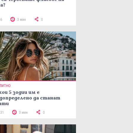
а?
76
3 мин
0
ПИТНО
кои 5 зодии им е
допределено да станат
ати
131
3 мин
0