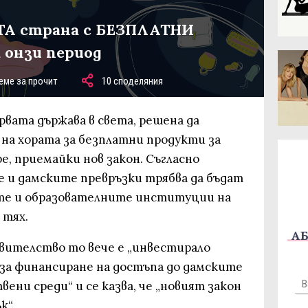
ТА страна с БЕЗПЛАТНИ
 онзи период
еме за прочит
10 споделяния
рвата държава в света, решена да
на хората за безплатни продукти за
, приемайки нов закон. Съгласно
и дамските превръзки трябва да бъдат
е и образователните институции на
 тях.
АБ
вителство то вече е „инвестирало
 за финансиране на достъпа до дамските
ени среди“ и се казва, че „новият закон
к“.