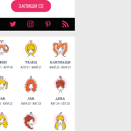
ЗАПИШИ СЕ
ВЕН
ТЕЛЕЦ
БЛИЗНАЦИ
1 - АПР 20
АПР 21 - МАЙ 21
МАЙ 22 - ЮНИ 21
РАК
ЛЪВ
ДЕВА
 - ЮЛИ 22
ЮЛИ 23 - АВГ 23
АВГ 24 - СЕП 23