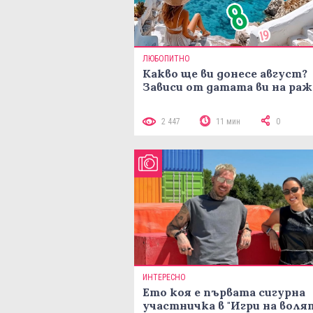
ЛЮБОПИТНО
Какво ще ви донесе август?
Зависи от датата ви на ра
2 447
11 мин
0
ИНТЕРЕСНО
Ето коя е първата сигурна
участничка в "Игри на воля