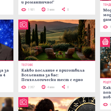
и романтично!"
ТЕНД
Мод
1 931
3 мин
0
мод
дам
си
ТЕСТОВЕ
а за
Какво послание е приготвила
а 4
Вселената за вас:
Психологически тест с едно
РЕЦЕ
кликване
Как
2 357
4 мин
0
поп
нов
рец