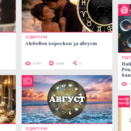
ЗОДИИТЕ И АЗ
Любовен хороскоп за август
РЕЦЕ
 10
Най
6 449
6 мин
0
Рец
кан
ЗОДИИТЕ И АЗ