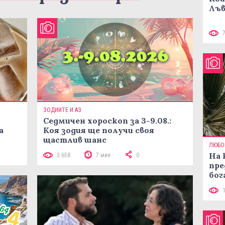
Лъв
ЗОДИИТЕ И АЗ
Седмичен хороскоп за 3-9.08.:
а
Коя зодия ще получи своя
щастлив шанс
ЛЮБО
На 
3 658
7 мин
0
пре
бог