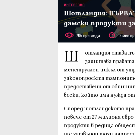
ИНТЕРЕСНО
Шотландия: ПЪРВА
дамски продукти за
706 прегледа
2 мин вр
Ш
отландия става пъ
защитава правата 
менструален цикъл от утре
законопроекта тампоните 
предоставени от общинит
всеки, който има нужда от
Според шотландското пра
повече от 27 милиона евро
продукти в редица обществ
ще затвърди този напредъ