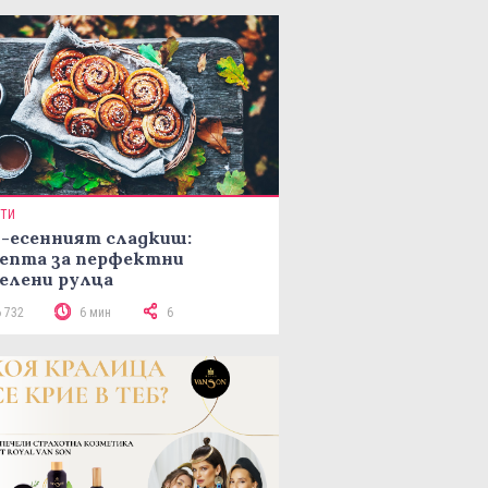
ПТИ
-есенният сладкиш:
епта за перфектни
елени рулца
6 732
6 мин
6