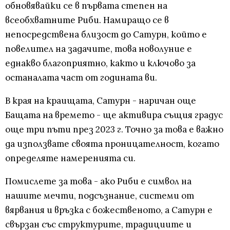
обновявайки се в първата степен на
всеобхватните Риби. Намиращо се в
непосредствена близост до Сатурн, който е
повелител на задачите, това новолуние е
еднакво благоприятно, както и ключово за
останалата част от годината ви.
В края на краищата, Сатурн - наричан още
Бащата на времето - ще активира същия градус
още три пъти през 2023 г. Точно за това е важно
да използвате своята проницателност, когато
определяте намеренията си.
Помислете за това - ако Риби е символ на
нашите мечти, подсъзнание, системи от
вярвания и връзка с божественото, а Сатурн е
свързан със структурите, традициите и