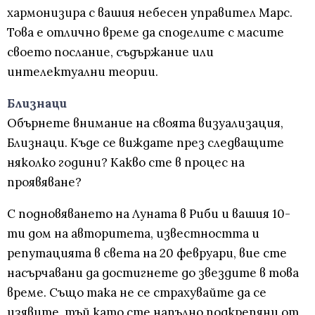
хармонизира с вашия небесен управител Марс.
Това е отлично време да споделите с масите
своето послание, съдържание или
интелектуални теории.
Близнаци
Обърнете внимание на своята визуализация,
Близнаци. Къде се виждате през следващите
няколко години? Какво сте в процес на
проявяване?
С подновяването на Луната в Риби и вашия 10-
ти дом на авторитета, известността и
репутацията в света на 20 февруари, вие сте
насърчавани да достигнете до звездите в това
време. Също така не се страхувайте да се
изявите, тъй като сте напълно подкрепяни от