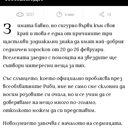
5257
6 мин
10
З
имата бавно, но сигурно върви към своя
край и това е една от причините три
щастливи зодиакални знака да имат най-добрия
седмичен хороскоп от 20 до 26 февруари.
Вселената заедно с помощта на звездите ще
сътвори интересни неща за тях.
Със слънцето, което официално проблясва през
всеобхватните Риби, ние не само сме склонни да
носим розовите си очила, но и се учим да се
доверяваме на нещо много по-голямо,
отколкото можем да си представим.
Новолунието започва с началото на седмицата,