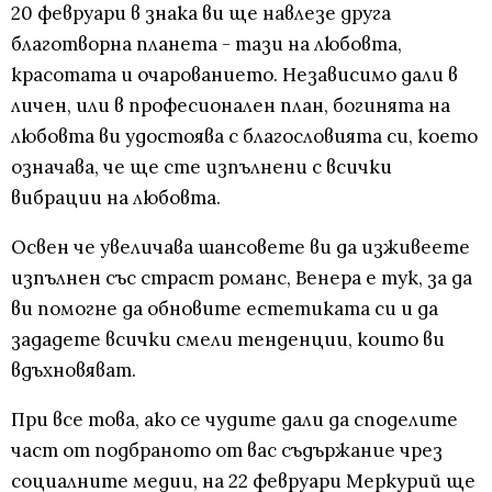
20 февруари в знака ви ще навлезе друга
благотворна планета - тази на любовта,
красотата и очарованието. Независимо дали в
личен, или в професионален план, богинята на
любовта ви удостоява с благословията си, което
означава, че ще сте изпълнени с всички
вибрации на любовта.
Освен че увеличава шансовете ви да изживеете
изпълнен със страст романс, Венера е тук, за да
ви помогне да обновите естетиката си и да
зададете всички смели тенденции, които ви
вдъхновяват.
При все това, ако се чудите дали да споделите
част от подбраното от вас съдържание чрез
социалните медии, на 22 февруари Меркурий ще