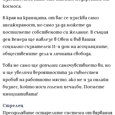
космоса.
В края на краищата, от вас се изисква само
ангажираност, но само за да можете да
постигнете собственото си желание. В същия
ден Венера ще навлезе в Овен и във вашия
социално съзнателен 11-и дом на асоциациите,
обществените дела и личната свобода.
Това не само ще допълни самочувствието ви, но
и ще увеличи вероятността за съвместен
пробив на работното място, ако не и за онлайн
бизнес, който носи големи печалби. Поемете
инициативата!
Стрелец
Преодолявате остарелите системи от вярвания