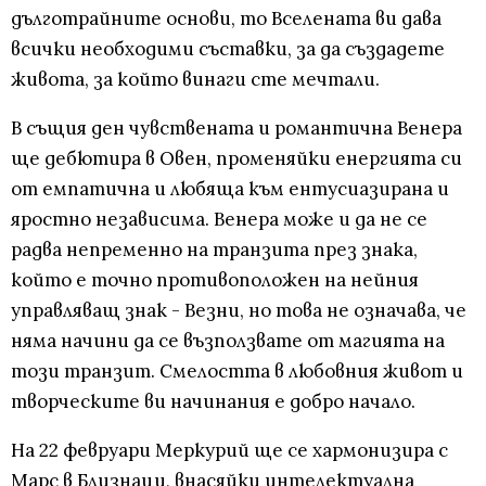
дълготрайните основи, то Вселената ви дава
всички необходими съставки, за да създадете
живота, за който винаги сте мечтали.
В същия ден чувствената и романтична Венера
ще дебютира в Овен, променяйки енергията си
от емпатична и любяща към ентусиазирана и
яростно независима. Венера може и да не се
радва непременно на транзита през знака,
който е точно противоположен на нейния
управляващ знак - Везни, но това не означава, че
няма начини да се възползвате от магията на
този транзит. Смелостта в любовния живот и
творческите ви начинания е добро начало.
На 22 февруари Меркурий ще се хармонизира с
Марс в Близнаци, внасяйки интелектуална