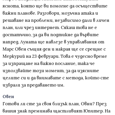
яснота, която ще ви помогне да осъществите
важни планове. Разговори, мозъчна атака и
решаване на проблеми, независимо дали в личен
план, или чрез интернет. Сякаш това не е
достатъчно, за да ви подтикне да вървите
напред, Луната ще навлезе в управлявания от
Марс Овен същия ден и накрая ще се срещне с
Меркурий на 23 февруари. Това е чудесно време
за изпращане на важно послание, така че
използвайте този момент, за да изясните
целите си и да внимавате с метода, който сте
избрали за предаването им.
Овен
Готови ли сте за своя близък план, Овни? През
вашия знак преминава щастливият Юпитер. На