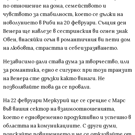
по отношение на дома, семейството и
чувството за стабилност, което се дължи на
новолунието в Риби на 20 февруари. Същия ден
Венера ще навлезе в сестринския ви огнен знак
Овен, внасяйки огън в романтичния ви пети дом
на любовта, страстта и себеизразяването.
Независимо дали става дума за творчество, или
за романтика, едно е сигурно: при този транзит
на Венера сте дръзки както винаги. Не
позволявайте това да се провали.
На 22 февруари Меркурий ще се срещне с Марс
във вашия сектор на взаимоотношенията,
което е едновременно продуктивно и успешно в
областта на комуникациите. С други думи,
поискайте повишението и не се отказвайте от