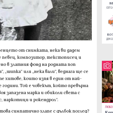
В
СЕП 24
КО
ДЕК 22
ченцето от снимката, нека ви дадем
 е певец, композитор, текстописец и
ено в златния фонд на родната поп
“, „шипка“ или „нека вали“, веднага ще се
 хитове, които изпя в един от най-
 години. Той е човекът, който превърна
я запазена марка и обиколи света с
, наркотици и рокендрол“.
ЛЮБО
 това симпатично хлапе с дълбок поглед?
Кои