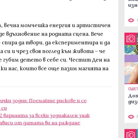
изн
л, вечна момчешка енергия и артистичен
де вдъхновение на родната сцена. Вече
спира да твори, да експериментира и да
 си и чрез своя поглед към живота – че
е губим детето в себе си. Честит Ден на
чки нас, които все още пазим магията на
СЪВЕ
Доп
сички зодии: Поемайте рискове и се
диз
 си
2 варианта за всеки зодиакален знак
Зависи от датата ви на раждане