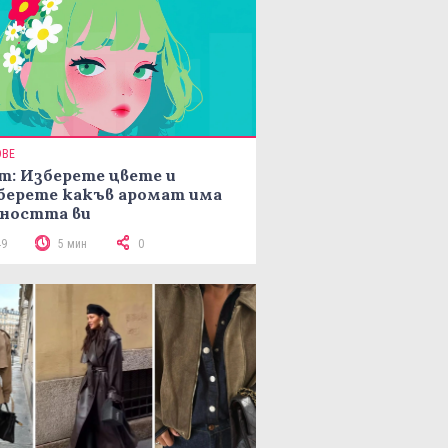
ОВЕ
т: Изберете цвете и
берете какъв аромат има
ността ви
49
5 мин
0