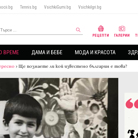
ocii.bg
Tennis.bg
VsichkiGumi.bg
VsichkiIgri.bg
РЕЦЕПТИ
ГАЛЕРИИ
Т
О ВРЕМЕ
ДАМА И БЕБЕ
МОДА И КРАСОТА
ЗДР
ересно
›
Ще познаете ли кой известено българин е това?