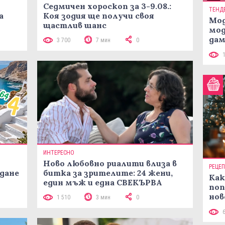
Седмичен хороскоп за 3-9.08.:
ТЕНД
а
Коя зодия ще получи своя
Мод
щастлив шанс
мод
дам
3 700
7 мин
0
си
ИНТЕРЕСНО
Ново любовно риалити влиза в
РЕЦЕ
жданe
битка за зрителите: 24 жени,
Как
един мъж и една СВЕКЪРВА
поп
нов
1 510
3 мин
0
рец