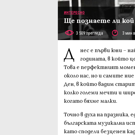
ИНТЕРЕСНО
Ще познаете ли кой
3 509 прегледа
3 мин 
Д
нес е първи юни – н
годината, в който ц
Това е перфектният момен
около нас, но и самите ние
Ден, в който вадим старит
колко големи мечти и широ
когато бяхме малки.
Точно в духа на празника, 
българската музикална ис
като сподели безценен ка