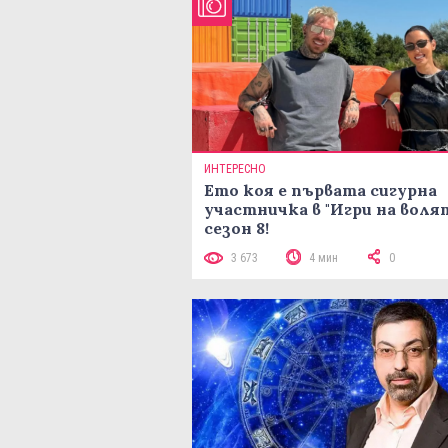
ИНТЕРЕСНО
Ето коя е първата сигурна
участничка в "Игри на воля
сезон 8!
3 673
4 мин
0