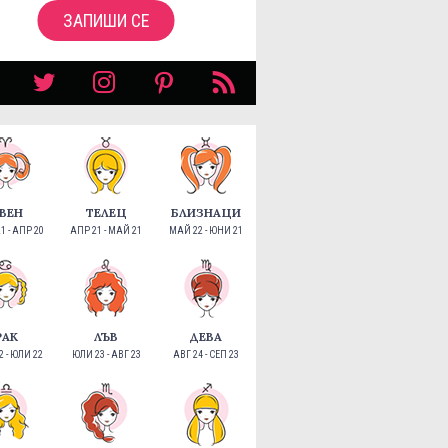
ЗАПИШИ СЕ
ВЕН
ТЕЛЕЦ
БЛИЗНАЦИ
1 - АПР 20
АПР 21 - МАЙ 21
МАЙ 22 - ЮНИ 21
РАК
ЛЪВ
ДЕВА
 - ЮЛИ 22
ЮЛИ 23 - АВГ 23
АВГ 24 - СЕП 23