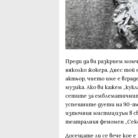
Преди да ви разкрием мом
няколко жокера. Днес той
актьор, чието име е вград
музика. Ако ви кажем „кукла
сетите за емблематичните
успешните дуети на 90-те
източния мистицизъм в сво
театралния феномен „Секс
Досещате ли се вече кое е