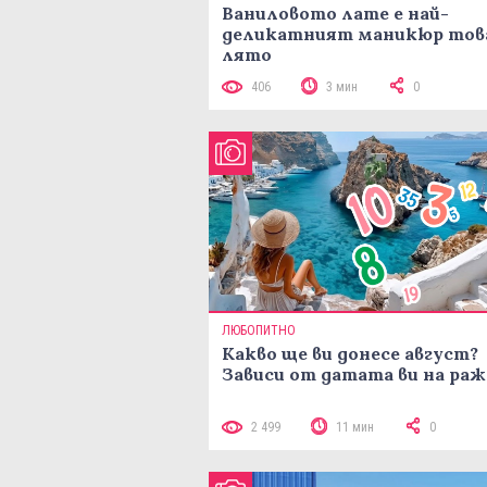
Ваниловото лате е най-
деликатният маникюр тов
лято
406
3 мин
0
ЛЮБОПИТНО
Какво ще ви донесе август?
Зависи от датата ви на ра
2 499
11 мин
0