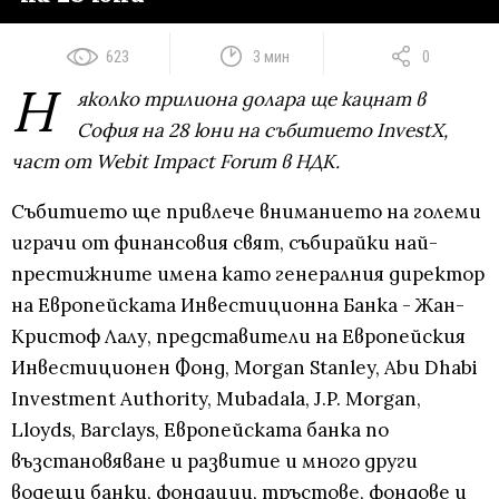
623
3 мин
0
Н
яколко трилиона долара ще кацнат в
София на 28 юни на събитието InvestX,
част от Webit Impact Forum в НДК.
Събитието ще привлече вниманието на големи
играчи от финансовия свят, събирайки най-
престижните имена като генералния директор
на Европейската Инвестиционна Банка - Жан-
Кристоф Лалу, представители на Европейския
Инвестиционен Фонд, Morgan Stanley, Abu Dhabi
Investment Authority, Mubadala, J.P. Morgan,
Lloyds, Barclays, Европейската банка по
възстановяване и развитие и много други
водещи банки, фондации, тръстове, фондове и