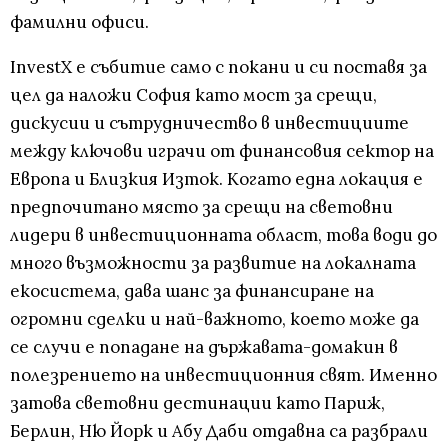
фамилни офиси.
InvestX е събитие само с покани и си поставя за
цел да наложи София като мост за срещи,
дискусии и сътрудничество в инвестициите
между ключови играчи от финансовия сектор на
Европа и Близкия Изток. Когато една локация е
предпочитано място за срещи на световни
лидери в инвестиционната област, това води до
много възможности за развитие на локалната
екосистема, дава шанс за финансиране на
огромни сделки и най-важното, което може да
се случи е попадане на държавата-домакин в
полезрението на инвестиционния свят. Именно
затова световни дестинации като Париж,
Берлин, Ню Йорк и Абу Даби отдавна са разбрали