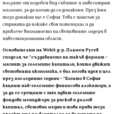
ползите от подобен вид събитие и инвеситрат
милиони, за да могат да са домакини. През юни
този домакин ще е София. Това е шансът за
страната да покаже своя потенциал и да
привлече вниманието на световните лидери в
инвестиционната област.
Основателят на Webit д-р. Пламен Русев
споделя, че “създаването на такъв формат -
магнит за големите капитали, които движат
световната икономика, е бил негова идея и цел
през последните години - “Kогато в София
кацнат най-големите финансови алокатори, а
за да се срещнат с тях идват големите
фондови мениджъри за рисков и дългов
капитал, световни медии и това прави този