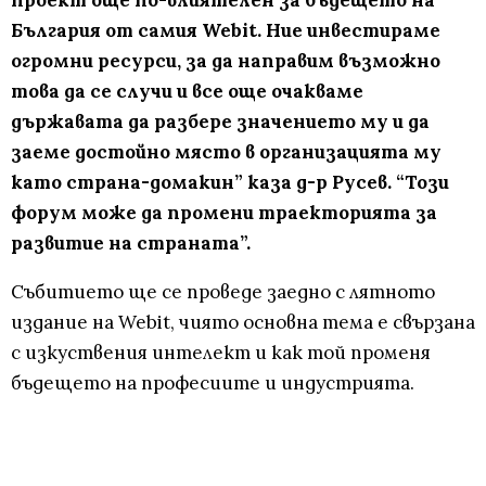
проект още по-влиятелен за бъдещето на
България от самия Webit. Ние инвестираме
огромни ресурси, за да направим възможно
това да се случи и все още очакваме
държавата да разбере значението му и да
заеме достойно място в организацията му
като страна-домакин” каза д-р Русев. “Този
форум може да промени траекторията за
развитие на страната”.
Събитието ще се проведе заедно с лятното
издание на Webit, чиято основна тема е свързана
с изкуствения интелект и как той променя
бъдещето на професиите и индустрията.