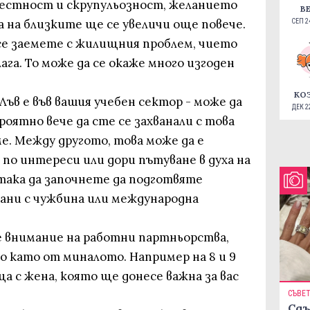
 честност и скрупульозност, желанието
В
 на близките ще се увеличи още повече.
СЕП 24
е заемете с жилищния проблем, чието
га. То може да се окаже много изгоден
КО
Лъв е във вашия учебен сектор - може да
ДЕК 22
ероятно вече да сте се захванали с това
е. Между другото, това може да е
 по интереси или дори пътуване в духа на
ака да започнете да подготвяте
зани с чужбина или международна
е внимание на работни партньорства,
о като от миналото. Например на 8 и 9
а с жена, която ще донесе важна за вас
СЪВЕ
Сдъ