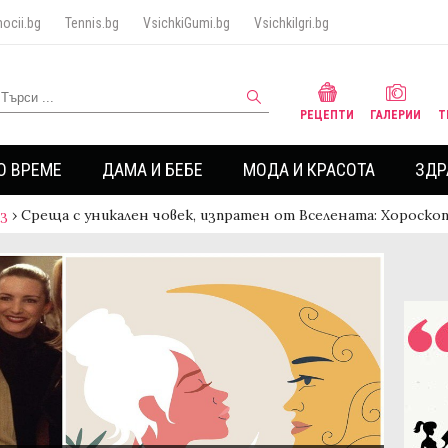
ocii.bg
Tennis.bg
VsichkiGumi.bg
VsichkiIgri.bg
РЕЦЕПТИ
ГАЛЕРИИ
Т
О ВРЕМЕ
ДАМА И БЕБЕ
МОДА И КРАСОТА
ЗДР
аз
›
Среща с уникален човек, изпратен от Вселената: Хороско