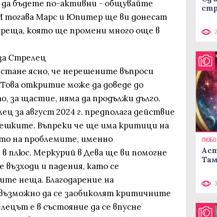
 да бъдете по-активни - общувайте
стр
 И тогава Марс и Юпитер ще ви донесат
среща, която ще промени много още в
за Стрелец
 стане ясно, че нерешените въпроси
. Това откритие може да доведе до
о, за щастие, няма да продължи дълго.
ц за август 2024 г. предполага действие
решките. Въпреки че ще има критици на
то на проблемите, именно
ЛЮБО
Аст
в плюс. Меркурий в Дева ще ви помогне
Там
 възходи и падения, като се
ите неща. Благодарение на
възможно да се заобиколят критичните
ецът е в състояние да се впусне