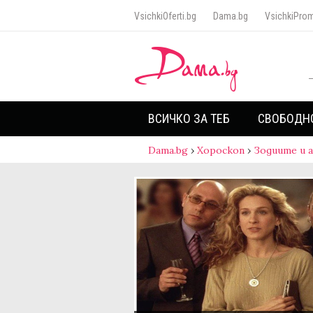
VsichkiOferti.bg
Dama.bg
VsichkiProm
ВСИЧКО ЗА ТЕБ
СВОБОДН
Dama.bg
›
Хороскоп
›
Зодиите и 