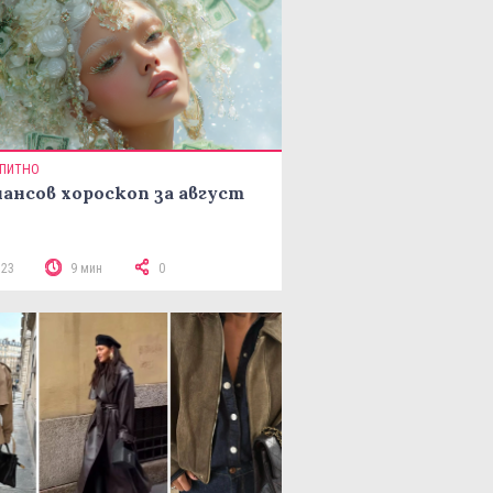
ПИТНО
ансов хороскоп за август
523
9 мин
0