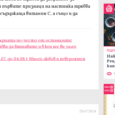
 първите признаци на настинка трябва
съдържаща витамин С, а също и да
 сърцата по-често от останалите
ябва да внимавате и в кои ще ви залее
РЕЦЕ
Най
07. до 04.08.): Много любов и невероятен
Рец
кан
29.07.2024