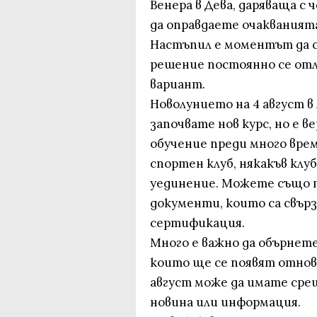
Венера в Дева, даряваща с
да оправдаете очакванията
Настъпил е моментът да с
решение постоянно се отла
вариант.
Новолунието на 4 август в 
започвате нов курс, но е в
обучение преди много врем
спортен клуб, някакъв клуб
уединение. Можете също т
документи, които са свър
сертификация.
Много е важно да обърнет
които ще се появят отнов
август може да имате срещ
новина или информация.