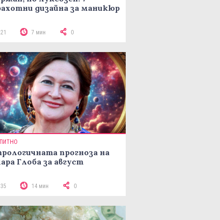
ахотни дизайна за маникюр
221
7 мин
0
ПИТНО
рологичната прогноза на
ара Глоба за август
335
14 мин
0