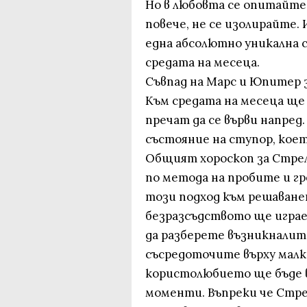
Но в любовта се опитайте
повече, не се изолирайте.
една абсолютно уникална 
средата на месеца.
Съвпад на Марс и Юпитер 
Към средата на месеца ще
пречат да се върви напред
състояние на ступор, коет
Общият хороскоп за Стреле
по метода на пробите и г
този подход към решаване
безразсъдството ще играе 
да разберете възникналите
съсредоточите върху малк
користолюбието ще бъде 
моменти. Въпреки че Стрел