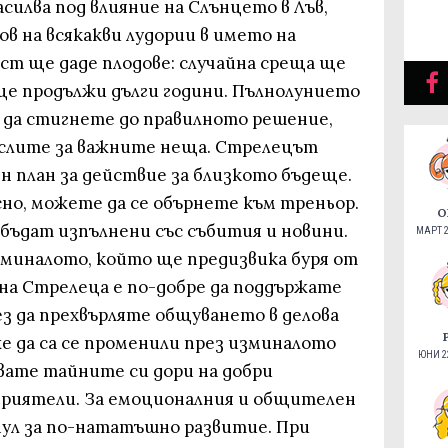
силва под влияние на Слънцето в Лъв,
в на всякакви лудории в името на
ст ще даде плодове: случайна среща ще
 ще продължи дълги години. Пълнолунието
е да стигнете до правилното решение,
ислите за важните неща. Стрелецът
н план за действие за близкото бъдеще.
сно, можете да се обърнете към треньор.
О
бъдат изпълнени със събития и новини.
МАРТ 2
 миналото, който ще предизвика буря от
 на Стрелеца е по-добре да поддържате
з да прехвърляте общуването в делова
е да са се променили през изминалото
ЮНИ 22
явате тайните си дори на добри
 приятели. За емоционалния и общителен
ул за по-нататъшно развитие. При