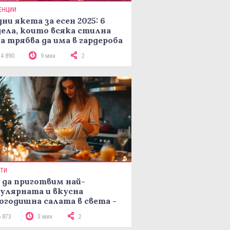
ЕНЦИИ
ни якета за есен 2025: 6
ела, които всяка стилна
а трябва да има в гардероба
14 890
9 мин
2
ПТИ
 да приготвим най-
улярната и вкусна
огодишна салата в света -
епта Мимоза
6 873
3 мин
2