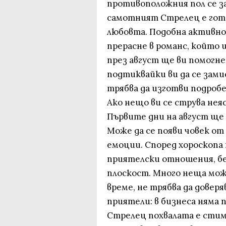
противоположния пол се за
самотният Стрелец е гото
любовта. Подобна активно
прерасне в романс, който
през август ще ви помогн
подтиквайки ви да се зам
трябва да изготви подробе
Ако нещо ви се струва нея
Първите дни на август ще 
Може да се появи човек от
емоции. Според хороскопа
приятелски отношения, бе
плоскост. Много неща мож
време, не трябва да довер
приятели: в бизнеса няма
Стрелец похвалата е стим