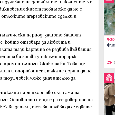
а изучаване на детайлите и нюансите, че
 обикновения живот това може да не е
да отложите търговските сделки и
ква магически период, защото вашият
ЛЮБО
рс, който отговаря за любовта и
Фин
ялата тази картина се развива във вашия
ената ви готви уникален подарък.
е промени много в живота ви. Това ще
ист и опортюнист, така че дори и да не
на този човек може значително да
уникално партньорство или самата
ого. Основното нещо е да се доверите на
век ви запали, тогава трябва да следвате