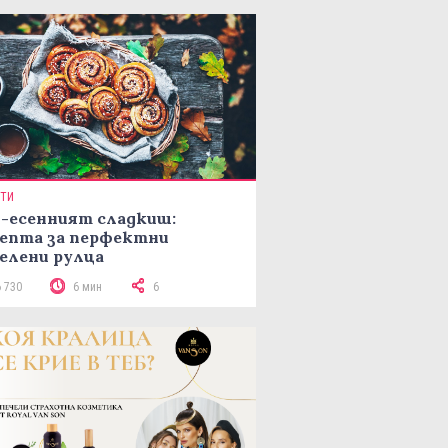
ПТИ
-есенният сладкиш:
епта за перфектни
елени рулца
6 730
6 мин
6