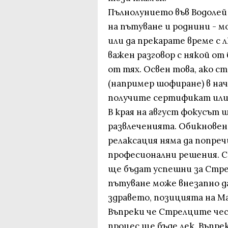
Пълнолунието във Водолей 
на пътуване и роднини - 
или да прекарате време с 
важен разговор с някой от
от тях. Освен това, ако с
(например шофиране) в нач
получите сертификат или
В края на август фокусът 
развлеченията. Обикнове
релаксация няма да попре
професионални решения. С
ще бъдат успешни за Стре
пътуване може внезапно да
здравето, позицията на Ма
Въпреки че Стрелците че
процес ще бъде лек. Въпрек