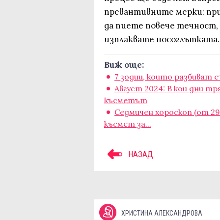
превантивните мерки: при
да пиете повече течност, 
изплаквате носоглътката.
Виж още:
7 зодии, които разбиват
Aвгуст 2024: В кои дни тр
късметът
Седмичен хороскоп (от 29.
късмет за...
НАЗАД
ХРИСТИНА АЛЕКСАНДРОВА