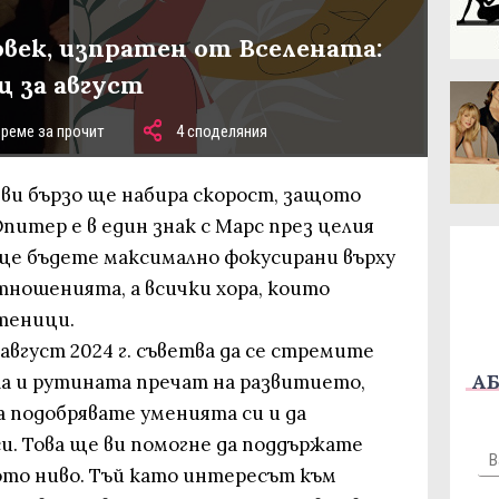
овек, изпратен от Вселената:
ц за август
време за прочит
4 споделяния
ви бързо ще набира скорост, защото
итер е в един знак с Марс през целия
е ще бъдете максимално фокусирани върху
ношенията, а всички хора, които
теници.
август 2024 г. съветва да се стремите
АБ
а и рутината пречат на развитието,
а подобрявате уменията си и да
и. Това ще ви помогне да поддържате
то ниво. Тъй като интересът към