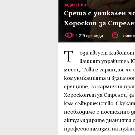
ЗОДИИТЕ И АЗ
Среща с уникален ч
Хороскоп за Стреле
1 219 прегледа
7 мин 
Т
ози август животът 
вашият управител Юп
месец. Това е гаранция, ч
комуникацията и взаимоот
срещате, са кармични пра
Хороскопът за Стрелец за 
към съвършенство. Скукат
необходимо е постоянно д
актуализирате знанията с
професионализма на нужно