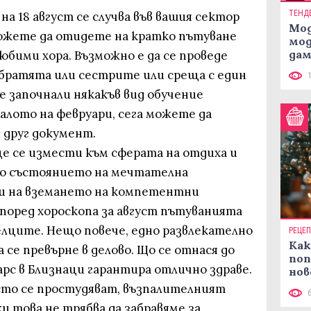
ТЕНД
на 18 август се случва във вашия сектор
Мод
можете да отидете на кратко пътуване
мод
дам
любими хора. Възможно е да се проведе
си
 братята или сестрите или среща с един
те започнали някакъв вид обучение
алото на февруари, сега можете да
 друг документ.
ще се измести към сферата на отдиха и
но състоянието на мечтателна
чи на вземането на компетентни
поред хороскопа за август пътуванията
лците. Нещо повече, едно развлекателно
РЕЦЕ
Как
 се превърне в делово. Що се отнася до
поп
рс в Близнаци гарантира отлично здраве.
нов
рец
сто се простудяват, възпалителният
и това не трябва да забравяме за