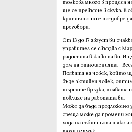
толкова много в процеса н
ще се превърне в скука. В
критично, но е по-добре 
преговори.
От 13 до 17 август ви оча
управител се свързва с Ма
радостта в живота ви. И ц
дом на отношенията - Всел
Появата на човек, който щ
бъде активен човек, оптим
търсите връзка, появата 
повлияе на работата ви.
Може да бъде предложено 
среща може да промени мн
хода на събитията и ако чо
този пламък.