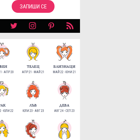
ЗАПИШИ СЕ
ВЕН
ТЕЛЕЦ
БЛИЗНАЦИ
1 - АПР 20
АПР 21 - МАЙ 21
МАЙ 22 - ЮНИ 21
РАК
ЛЪВ
ДЕВА
 - ЮЛИ 22
ЮЛИ 23 - АВГ 23
АВГ 24 - СЕП 23