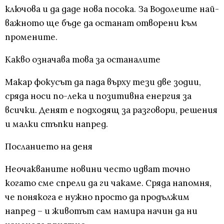
ключова и да даде нова посока. За Водолеите най-
важното ще бъде да останат отворени към
промените.
Какво означава това за останалите
Макар фокусът да пада върху тези две зодии,
сряда носи по-лека и позитивна енергия за
всички. Денят е подходящ за разговори, решения
и малки стъпки напред.
Посланието на деня
Неочакваните новини често идват точно
когато сме спрели да ги чакаме. Сряда напомня,
че понякога е нужно просто да продължим
напред – и животът сам намира начин да ни