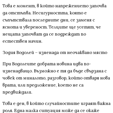
Това е момент, в който напрежението започва
да отстъпва. Несигурността, която е
съпътствала последните дни, се заменя с
яснота и увереност. Телците ще усетят, че
нещата започват да се подреждат по
естествен начин.
Зодия Водолей – изненада от неочаквано място
При Водолеите добрата новина идва по-
изненадващо. Възможно е тя да бъде свързана с
човек от миналото, разговор, който отваря нова
врата, или предложение, което не са
предвиждали.
Това е ден, в който случайностите играят важна
роля. Една малка ситуация може да се окаже