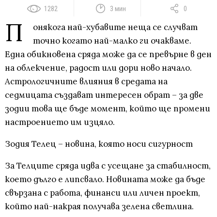
1282
3 мин
0
П
онякога най-хубавите неща се случват
точно когато най-малко ги очакваме.
Една обикновена сряда може да се превърне в ден
на облекчение, радост или дори ново начало.
Астрологичните влияния в средата на
седмицата създават интересен обрат – за две
зодии това ще бъде момент, който ще промени
настроението им изцяло.
Зодия Телец – новина, която носи сигурност
За Телците сряда идва с усещане за стабилност,
което дълго е липсвало. Новината може да бъде
свързана с работа, финанси или личен проект,
който най-накрая получава зелена светлина.