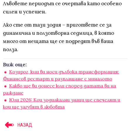
Лъвовете периодът се очертава като особено
силен и успешен.
Ако сте от тази зодия – пригответе се за
динамична и ползотворна седмица, в която
много от нещата ще се подредят във ваша
полза.
Виж още:
Козирог, юли ви носи дълбока трансформация:
Финансов рестарт и разплащане с миналото
Какво ще ви донесе юли според датата ви на
раждане
Юли 2026: Кои зодиакални знаци ще спечелят и
кои ще загубят в любовта
НАЗАД