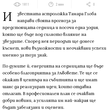
1811
2 мин
0
И
звестната астроложка Тамара Глоба
направи своята прогноза за
предстоящата седмица и посочи една зодия,
която ще бъде под силното влияние на
звездите. Според нея периодът ще донесе
късмет, нови възможности и неочаквани успехи
именно за този знак.
По думите ѝ, енергията на седмицата ще бъде
особено благоприятна за Лъвовете. Те ще се
окажат в центъра на събитията и ще имат
шанс да реализират идеи, които отдавна
отлагат. В професионален план се очакват
добри новини, а усилията им най-накрая ще
бъдат забелязани и оценени.