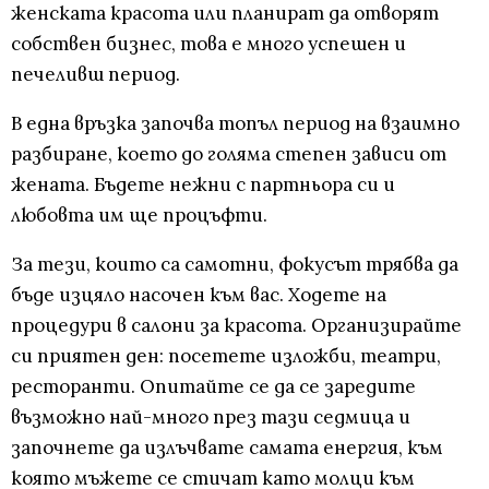
женската красота или планират да отворят
собствен бизнес, това е много успешен и
печеливш период.
В една връзка започва топъл период на взаимно
разбиране, което до голяма степен зависи от
жената. Бъдете нежни с партньора си и
любовта им ще процъфти.
За тези, които са самотни, фокусът трябва да
бъде изцяло насочен към вас. Ходете на
процедури в салони за красота. Организирайте
си приятен ден: посетете изложби, театри,
ресторанти. Опитайте се да се заредите
възможно най-много през тази седмица и
започнете да излъчвате самата енергия, към
която мъжете се стичат като молци към