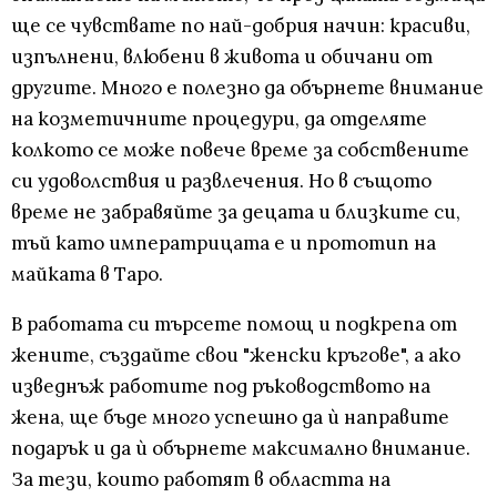
ще се чувствате по най-добрия начин: красиви,
изпълнени, влюбени в живота и обичани от
другите. Много е полезно да обърнете внимание
на козметичните процедури, да отделяте
колкото се може повече време за собствените
си удоволствия и развлечения. Но в същото
време не забравяйте за децата и близките си,
тъй като императрицата е и прототип на
майката в Таро.
В работата си търсете помощ и подкрепа от
жените, създайте свои "женски кръгове", а ако
изведнъж работите под ръководството на
жена, ще бъде много успешно да ѝ направите
подарък и да ѝ обърнете максимално внимание.
За тези, които работят в областта на