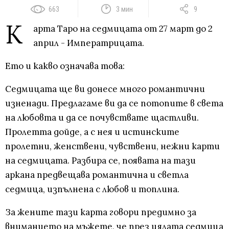
663
3 мин
9
К
арта Таро на седмицата от 27 март до 2
април - Императрицата.
Ето и какво означава това:
Седмицата ще ви донесе много романтични
изненади. Предлагаме ви да се потопите в света
на любовта и да се почувствате щастливи.
Пролетта дойде, а с нея и истинските
пролетни, женствени, чувствени, нежни карти
на седмицата. Разбира се, появата на тази
аркана предвещава романтична и светла
седмица, изпълнена с любов и топлина.
За жените тази карта говори предимно за
вниманието на мъжете, че през цялата седмица