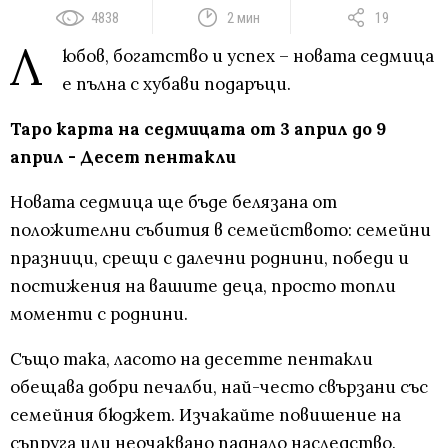
4838
2 мин
19
Л
юбов, богатство и успех – новата седмица
е пълна с хубави подаръци.
Таро карта на седмицата от 3 април до 9
април - Десет пентакли
Новата седмица ще бъде белязана от
положителни събития в семейството: семейни
празници, срещи с далечни роднини, победи и
постижения на вашите деца, просто топли
моменти с роднини.
Също така, ласото на десетте пентакли
обещава добри печалби, най-често свързани със
семейния бюджет. Изчакайте повишение на
съпруга или неочаквано паднало наследство.