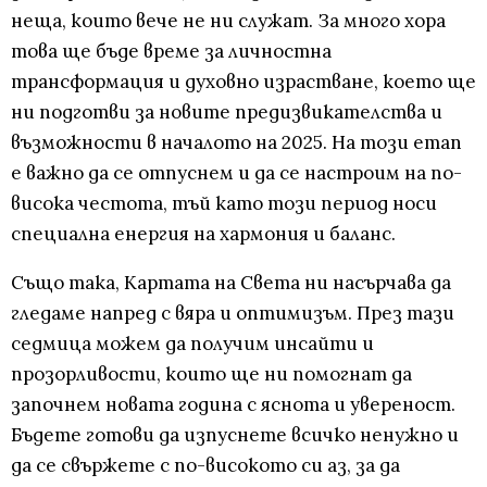
неща, които вече не ни служат. За много хора
това ще бъде време за личностна
трансформация и духовно израстване, което ще
ни подготви за новите предизвикателства и
възможности в началото на 2025. На този етап
е важно да се отпуснем и да се настроим на по-
висока честота, тъй като този период носи
специална енергия на хармония и баланс.
Също така, Картата на Света ни насърчава да
гледаме напред с вяра и оптимизъм. През тази
седмица можем да получим инсайти и
прозорливости, които ще ни помогнат да
започнем новата година с яснота и увереност.
Бъдете готови да изпуснете всичко ненужно и
да се свържете с по-високото си аз, за да