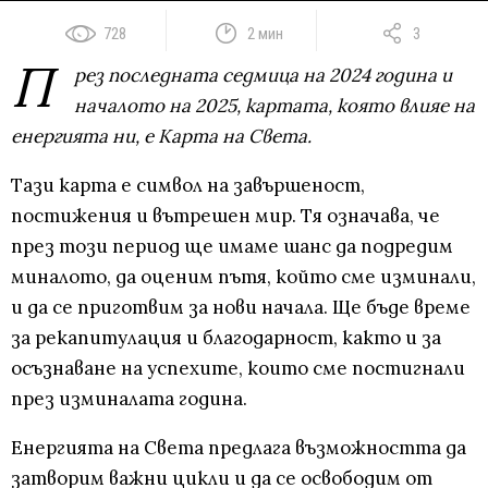
728
2 мин
3
П
рез последната седмица на 2024 година и
началото на 2025, картата, която влияе на
енергията ни, е Карта на Света.
Тази карта е символ на завършеност,
постижения и вътрешен мир. Тя означава, че
през този период ще имаме шанс да подредим
миналото, да оценим пътя, който сме изминали,
и да се приготвим за нови начала. Ще бъде време
за рекапитулация и благодарност, както и за
осъзнаване на успехите, които сме постигнали
през изминалата година.
Енергията на Света предлага възможността да
затворим важни цикли и да се освободим от