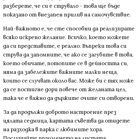
разберете, че си е струвало - това ще бъде
показано от внезапен прилив на самочувствие.
Най-важното е, че сте способни да реализирате
всяко искрено желание. Всичко, което можете
да си представите, е реално. Въпреки това си
струва да запомните, че ако се загубите в това,
което обичате, потопите се в дейността си,
няма да забележите важните малки неща,
които се случват около вас. Може би с тях може
да се постигне дори повече от желаната цел,
така че е важно да държите очите си отворени.
За да продължи доброто настроение през
цялата седмица, картата съветва да отидете
на разходка в парка с любимите хора.
Послушайте шумоленето на листата,