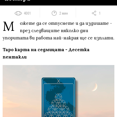
4001
2 мин
1
М
ожете да се отпуснете и да издишате -
през следващите няколко дни
упоритата ви работа най-накрая ще се изплати.
Таро карта на седмицата - Десетка
пентакли