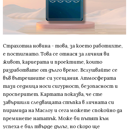
Страхотна новина - това, за което работихте,
е постигнато. Това се отнася за личния ви
живот, кариерата и проектите, които
разработвате от дълго време. Вслушвайте се
във вътрешните си усещания. Атмосферата
тази седмица носи сигурност, безопасност и
просперитет. Картата показва, че сте
завършили следващата стъпка в личната си
пирамида на Маслоу и сега можете спокойно да
преминете нататък. Може би пътят към
успеха е бил твърде дълъг, но скоро ще