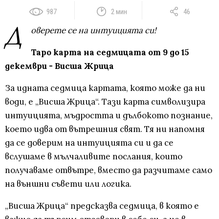
987
2 мин
46
Д
оверете се на интуицията си!
Таро карта на седмицата от 9 до 15
декември - Висша Жрица
За идната седмица картата, която може да ни
води, е „Висша Жрица“. Тази карта символизира
интуицията, мъдростта и дълбокото познание,
което идва от вътрешния свят. Тя ни напомня
да се доверим на интуицията си и да се
вслушаме в мълчаливите послания, които
получаваме отвътре, вместо да разчитаме само
на външни съвети или логика.
„Висша Жрица“ предсказва седмица, в която е