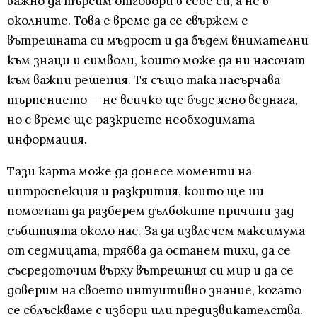
важно да търсим отговори в себе си, а не в
околните. Това е време да се свържем с
вътрешната си мъдрост и да бъдем внимателни
към знаци и символи, които може да ни насочат
към важни решения. Тя също така насърчава
търпението — не всичко ще бъде ясно веднага,
но с време ще разкриете необходимата
информация.
Тази карта може да донесе моменти на
интроспекция и разкрития, които ще ни
помогнат да разберем дълбоките причини зад
събитията около нас. За да извлечем максимума
от седмицата, трябва да останем тихи, да се
съсредоточим върху вътрешния си мир и да се
доверим на своето интуитивно знание, когато
се сблъскваме с избори или предизвикателства.