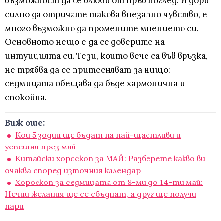
възможност да се влюби от пръв поглед. И дори
силно да отричате такова внезапно чувство, е
много възможно да промените мнението си.
Основното нещо е да се доверите на
интуицията си. Тези, които вече са във връзка,
не трябва да се притесняват за нищо:
седмицата обещава да бъде хармонична и
спокойна.
Виж още:
Кои 5 зодии ще бъдат на най-щастливи и
успешни през май
Китайски хороскоп за МАЙ: Разберете какво ви
очаква според източния календар
Хороскоп за седмицата от 8-ми до 14-ти май:
Нечии желания ще се сбъднат, а друг ще получи
пари