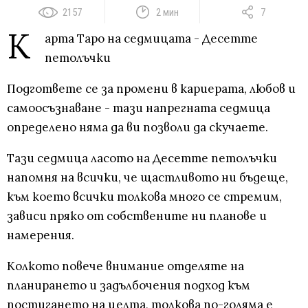
2157
2 мин
7
К
арта Таро на седмицата - Десетте
петолъчки
Подгответе се за промени в кариерата, любов и
самоосъзнаване - тази напрегната седмица
определено няма да ви позволи да скучаете.
Тази седмица ласото на Десетте петолъчки
напомня на всички, че щастливото ни бъдеще,
към което всички толкова много се стремим,
зависи пряко от собствените ни планове и
намерения.
Колкото повече внимание отделяте на
планирането и задълбочения подход към
постигането на целта, толкова по-голяма е