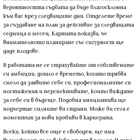
вероятността съдбата да бъде благосклонна
към вас през следващите дни. Отделете време
за създаване на план за действие за следващата
седмица и месец. Картата показва, че
внимателното планиране със сигурност ще
даде плодове.
В работата не се страхувайте от собствените
си амбиции, дошло е времето, когато трябва
смело да заявите себе си, професионалните си
постижения и перспективите, които виждате
за себе си в бъдеще. Подобна инициатива ще
подчертае силните ви страни. Може би сега е
моментът за нови пробиви в кариерата.
Всеки, който все още е свободен, ще има