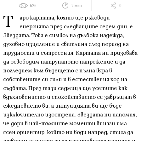
626
2 мин
0
Т
аро картата, която ще ръководи
енергията през следващите седем дни, е
Звездата. Това е символ на дълбока надежда,
духовно изцеление и светлина след период на
трудности и сътресения. Картата ни призовава
да освободим натрупаното напрежение и да
погледнем към бъдещето с пълна вяра в
собствените си сили и в естествения ход на
съдбата. През тази седмица ще усетите как
вдъхновението и спокойствието се завръщат в
ежедневието ви, а интуицията ви ще бъде
изключително изострена. Звездата ни напомня,
че дори в най-тъмните моменти винаги има
ясен ориентир, който ни води напред, стига да
отворим сърцето си за позитивната промяна и