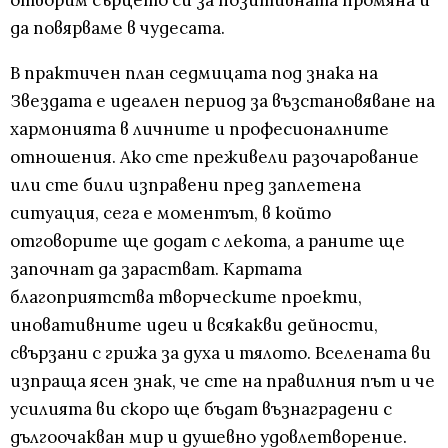
да повярваме в чудесата.
В практичен план седмицата под знака на
Звездата е идеален период за възстановяване на
хармонията в личните и професионалните
отношения. Ако сте преживели разочарование
или сте били изправени пред заплетена
ситуация, сега е моментът, в който
отговорите ще додат с лекота, а раните ще
започнат да зарастват. Картата
благоприятства творческите проекти,
иновативните идеи и всякакви дейности,
свързани с грижа за духа и тялото. Вселената ви
изпраща ясен знак, че сте на правилния път и че
усилията ви скоро ще бъдат възнаградени с
дългоочакван мир и душевно удовлетворение.