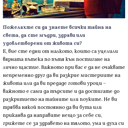
Пожелахте си да знаете всички тайна на
света, да сте мъдри, здрави или
удовлетворени от живота си?
Е, вие сте едни от малкото, които са уцелили
вярната пътека по пътя към постигане на
лично щастие. Важното при вас е да не очаквате
непременно друг да ви разкрие мистериите на
живота или да ви предаде готови уроци –
важното е сами да търсите и да достигате до
разкритието на тайните или поуките. Не ви
трябва някой постоянно да ви бута или
приканва да направите нещо за себе си,
грижете се за здравето на тялото, ума и духа си