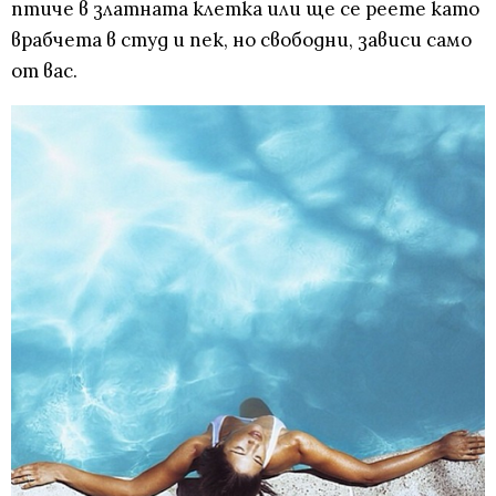
птиче в златната клетка или ще се реете като
врабчета в студ и пек, но свободни, зависи само
от вас.