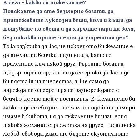
А сега - какво си пожелахте?
Поискахте да сте безмерно богати, да
притежавате луксозни вещи, коли и къщи, да
пътувате по света и да харчите пари на воля,
без никакви притеснения за утрешния ден?
Това разкрива за вас, че искреното ви желание е
да получите всички тези неща, като се
прилепите към някой друг. Търсите богат и
щедър партньор, който да се грижи за вас и да
ви постави на пиедестал, а вие само да
нареждате отгоре и да се разпореждате с
всичко, което той е постигнал. Е, желанието ви
може и да се сбъдне – не малко подобни примери
имаме в живота, но за съжаление винаги едно
такова желание е за сметка на друго – истинска
любов, свобода. Дали ще бъдете екзотичното