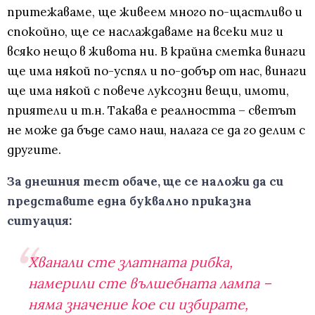
притежаваме, ще живеем много по-щастливо и
спокойно, ще се наслаждаваме на всеки миг и
всяко нещо в живота ни. В крайна сметка винаги
ще има някой по-успял и по-добър от нас, винаги
ще има някой с повече луксозни вещи, имоти,
приятели и т.н. Такава е реалността – светът
не може да бъде само наш, налага се да го делим с
другите.
За днешния тест обаче, ще се наложи да си
представите една буквално приказна
ситуация:
Хванали сте златната рибка,
намерили сте вълшебната лампа –
няма значение кое си избирате,