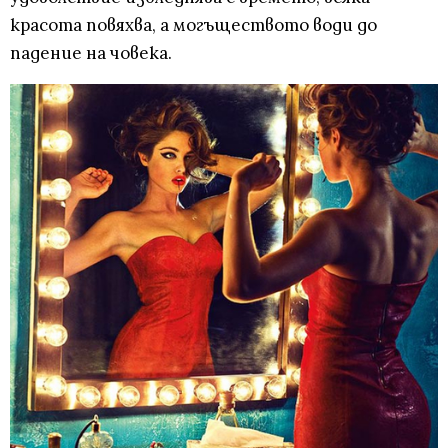
красота повяхва, а могъществото води до
падение на човека.