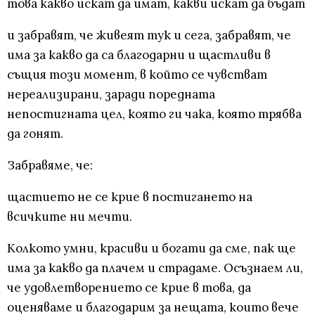
това какво искат да имат, какви искат да бъдат
и забравят, че живеят тук и сега, забравят, че
има за какво да са благодарни и щастливи в
същия този момент, в който се чувстват
нереализирани, заради поредната
непостигната цел, която ги чака, която трябва
да гонят.
Забравяме, че:
щастието не се крие в постигането на
всичките ни мечти.
Колкото умни, красиви и богати да сме, пак ще
има за какво да плачем и страдаме. Осъзнаем ли,
че удовлетворението се крие в това, да
оценяваме и благодарим за нещата, които вече