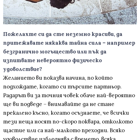
Пожелахте си да сте неземно красиви, да
притежавате някаква тайна сила – например
безгранично могъщество или пък да
изпитвате невероятно физическо
удоволствие?
Желанието ви показва начина, по който
подхождате, когато си търсите партньор.
Радарът ви за точния човек обаче най-вероятно
ще ви подведе – внимавайте да не стане
прекалено късно, когато осъзнаете, че всички
тези неща носят по-скоро поквара, отколкото
щастие или са най-малкото преходни. Всяко
удоволствие избледнява с времето, всяка