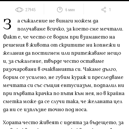
27945
6 мин
1
З
а съжаление не винаги можем да
получаваме всичко, за което сме мечтали.
Факт е, че често се водим при взимането на
решения в живота от скритите ни копнежи и
желания да постигнем или притежаваме нещо
и, за съжаление, твърде често оставаме
разочаровани в очакванията си. Чакаме дълго,
борим се усилено, не губим кураж и преследваме
мечтата си със същия ентусиазъм, подпалил ни
при първата крачка по пътя към нея, но в крайна
сметка може да се случи така, че желаната цел
да ни се изплъзне точно под носа.
Хората често живеят с идеята за бъдещето, за