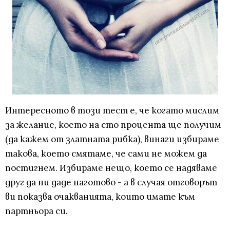
Интересното в този тест е, че когато мислим
за желание, което на сто процента ще получим
(да кажем от златната рибка), винаги избираме
такова, което смятаме, че сами не можем да
постигнем. Избираме нещо, което се надяваме
друг да ни даде наготово - а в случая отговорът
ви показва очакванията, които имате към
партньора си.