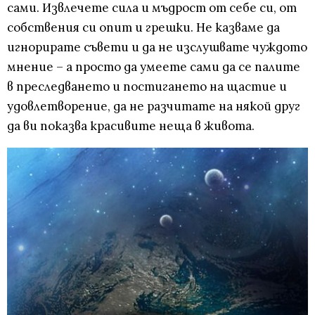
сами. Извлечете сила и мъдрост от себе си, от
собствения си опит и грешки. Не казваме да
игнорирате съвети и да не изслушвате чуждото
мнение – а просто да умеете сами да се палите
в преследването и постигането на щастие и
удовлетворение, да не разчитате на някой друг
да ви показва красивите неща в живота.