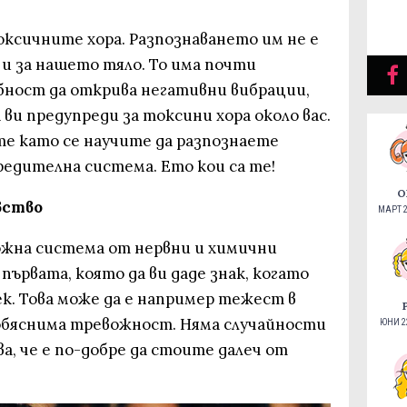
оксичните хора. Разпознаването им не е
е и за нашето тяло. То има почти
ност да открива негативни вибрации,
 ви предупреди за токсини хора около вас.
те като се научите да разпознаете
редителна система. Ето кои са те!
О
вство
МАРТ 2
ожна система от нервни и химични
първата, която да ви даде знак, когато
к. Това може да е например тежест в
обяснима тревожност. Няма случайности
ЮНИ 22
а, че е по-добре да стоите далеч от