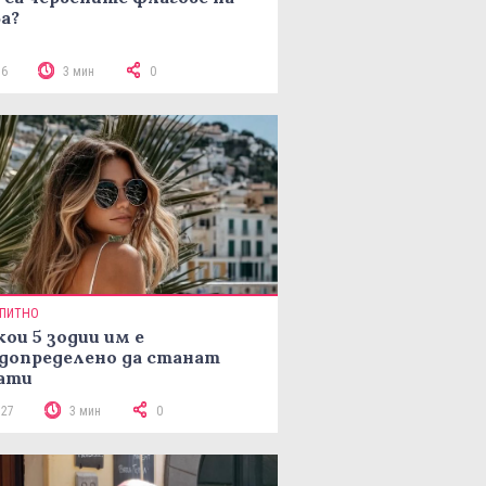
а?
76
3 мин
0
ПИТНО
кои 5 зодии им е
допределено да станат
ати
127
3 мин
0