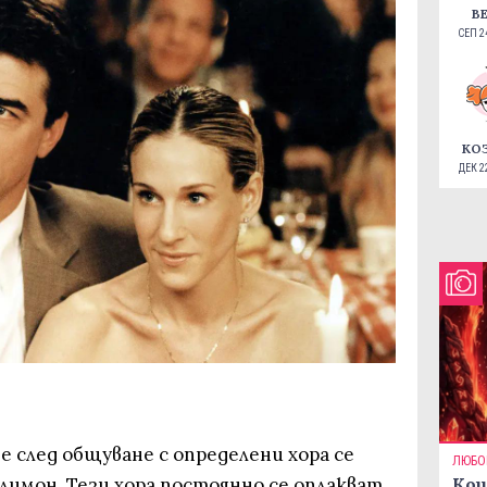
В
СЕП 24
КО
ДЕК 22
че след общуване с определени хора се
ЛЮБО
лимон. Тези хора постоянно се оплакват
Кои