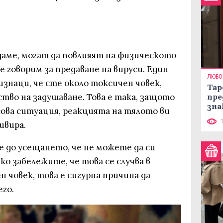
даме, могат да повлияят на физическото
не говорим за предаване на вируси. Един
ЛЮБО
знаци, че сте около токсичен човек,
Тар
ство на задушаване. Това е така, защото
пре
зна
сова ситуация, реакцията на тялото ви
ивира.
е до усещането, че не можете да си
ко забележите, че това се случва в
 човек, това е сигурна причина да
го.