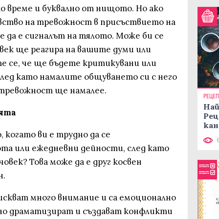
ко време и буквално от нищото. Но ако
вство на тревожност в присъствието на
е да е сигналът на тялото. Може би се
век ще реагира на вашите думи или
е се, че ще бъдете критикувани или
след като намалите общуването си с него
 тревожност ще намалее.
РЕЦЕ
Най
ията
Рец
кан
 когато ви е трудно да се
та или ежедневни дейности, след като
овек? Това може да е друг косвен
н.
искват много внимание и са емоционално
но драматизират и създават конфликти