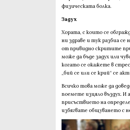
физическата болка.
Задух
Хората, с които се обграж
ни здраве и тук разбиа се 
от привидно скритите при
може да бъде задух или чув
когато се окажете в стре
„бий се или се крий“ се акт
Всичко това може да довед
поемете изцяло въздух. И а
присъствието на определен
избягвате общуването с не