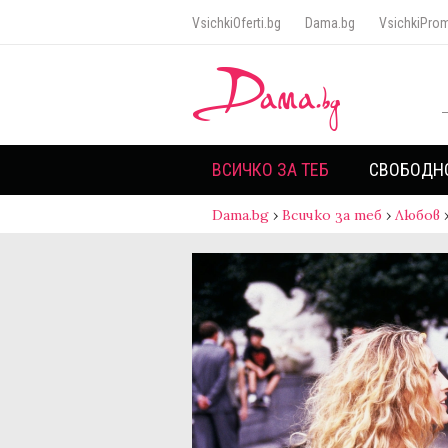
VsichkiOferti.bg
Dama.bg
VsichkiProm
ВСИЧКО ЗА ТЕБ
СВОБОДН
Dama.bg
›
Всичко за теб
›
Любов