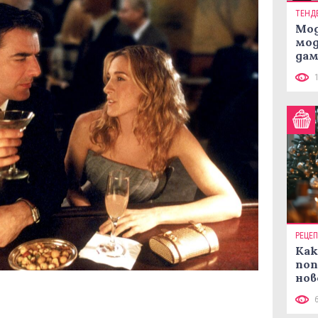
ТЕНД
Мод
мод
дам
си
РЕЦЕ
Как
поп
нов
рец