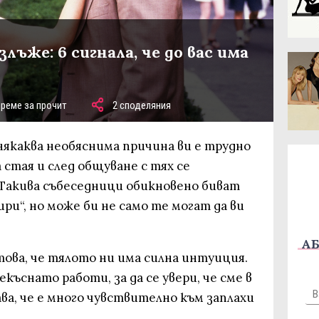
лъже: 6 сигнала, че до вас има
време за прочит
2 споделяния
 някаква необяснима причина ви е трудно
а стая и след общуване с тях се
 Такива събеседници обикновено биват
ри“, но може би не само те могат да ви
АБ
това, че тялото ни има силна интуиция.
екъснато работи, за да се увери, че сме в
ва, че е много чувствително към заплахи