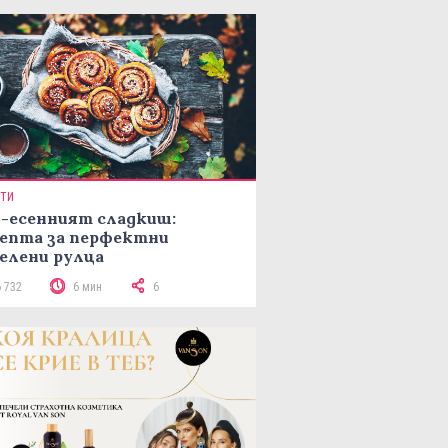
ПТИ
-есенният сладкиш:
епта за перфектни
елени рулца
6 732
6 мин
6