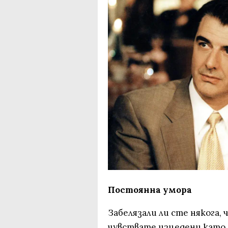
Постоянна умора
Забелязали ли сте някога, 
чувствате изцедени като 