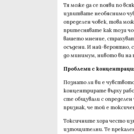
Тя може да се появи по вся
изпитвате необяснимо чу
определен човек, това мож
притеснявате как този чо
вашето мнение, страхуват
осъдени. И най-вероятно, 
до минимум, нивото ви на
Проблеми с концентрац
Познато ли ви е чувството,
концентрирате върху рабо
сте общували с определен ч
признак, че той е токсиче
Токсичните хора често из
изтощителни. Те прекале