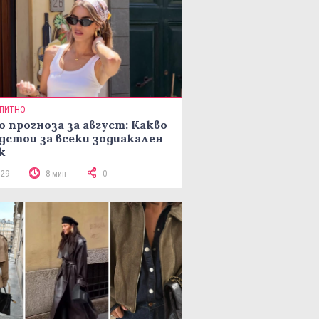
ПИТНО
о прогноза за август: Какво
дстои за всеки зодиакален
к
129
8 мин
0