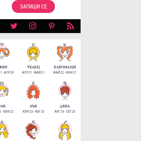
ЗАПИШИ СЕ
ВЕН
ТЕЛЕЦ
БЛИЗНАЦИ
1 - АПР 20
АПР 21 - МАЙ 21
МАЙ 22 - ЮНИ 21
РАК
ЛЪВ
ДЕВА
 - ЮЛИ 22
ЮЛИ 23 - АВГ 23
АВГ 24 - СЕП 23