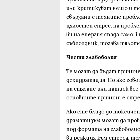
или критикуват нещо и тов
свързани с техните пробл
цялостен стрес, на пробл
ви на енергия спада само 
събеседник, тогава тялото 
Чести главоболия
Те могат да бъдат причине
дехидратация. Но ако гово
на стягане или натиск все 
основните причини е стре
Ако сте близо до токсиче
драматизъм могат да пров
под формата на главоболие
ви реакция към стреса, то