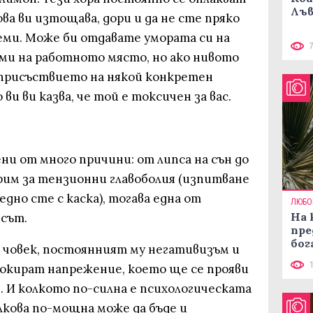
Лъв
а ви изтощава, дори и да не сте пряко
еми. Може би отдавате умората си на
еми на работното място, но ако нивото
в присъствието на някой конкретен
ви ви казва, че той е токсичен за вас.
ни от много причини: от липса на сън до
рим за тензионни главоболия (изпитване
едно сте с каска), тогава една от
ЛЮБО
На 
сът.
пре
бог
н човек, постоянният му негативизъм и
окират напрежение, което ще се прояви
. И колкото по-силна е психологическата
лкова по-мощна може да бъде и