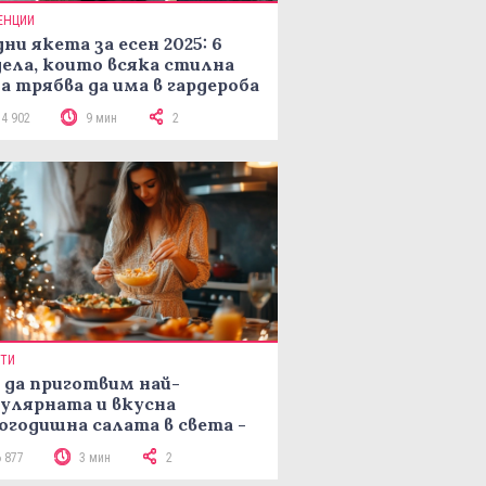
ЕНЦИИ
ни якета за есен 2025: 6
ела, които всяка стилна
а трябва да има в гардероба
14 902
9 мин
2
ПТИ
 да приготвим най-
улярната и вкусна
огодишна салата в света -
епта Мимоза
6 877
3 мин
2