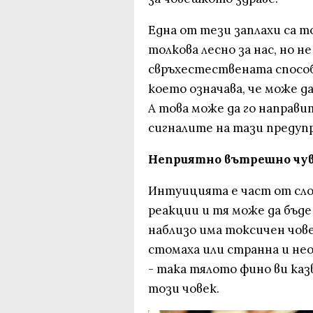
Една от тези заплахи са т
толкова лесно за нас, но н
свръхестествената способ
което означава, че може да
А това може да го направи
сигналите на тази предуп
Неприятно вътрешно чу
Интуицията е част от сл
реакции и тя може да бъде 
наблизо има токсичен чове
стомаха или странна и не
- така тялото фино ви казв
този човек.