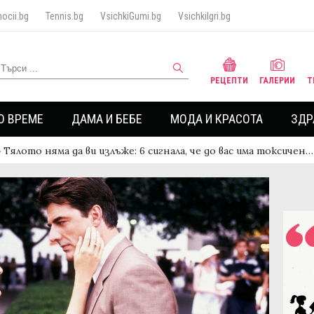
ocii.bg
Tennis.bg
VsichkiGumi.bg
VsichkiIgri.bg
РЕЦЕПТИ
ГАЛЕРИИ
Т
О ВРЕМЕ
ДАМА И БЕБЕ
МОДА И КРАСОТА
ЗДР
›
Тялото няма да ви излъже: 6 сигнала, че до вас има токсичен…