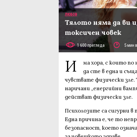
ЛЮБОВ
Тялото няма да ви из
токсичен човек
1 600 прегледа
5 мин 
И
ма хора, с които по
да сте в една и същ
чувствате физически зле.
наричани „енергийни вампи
действат физически зле.
Психолозите са сигурни в 
Една причина е, че то непр
безопасност, което означа
за човешкото здраве.